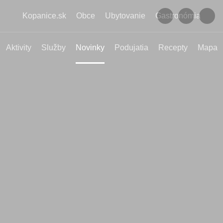
Kopanice.sk
Obce
Ubytovanie
Gastronómia
Aktivity
Služby
Novinky
Podujatia
Recepty
Mapa