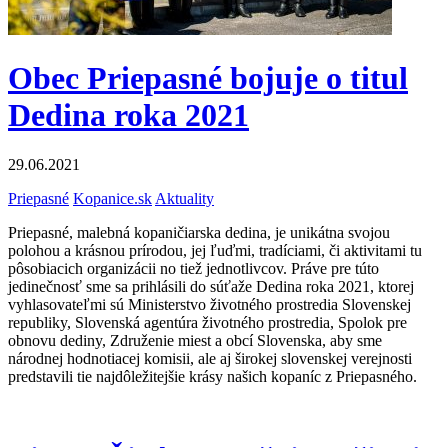
Obec Priepasné bojuje o titul
Dedina roka 2021
29.06.2021
Priepasné
Kopanice.sk
Aktuality
Priepasné, malebná kopaničiarska dedina, je unikátna svojou
polohou a krásnou prírodou, jej ľuďmi, tradíciami, či aktivitami tu
pôsobiacich organizácii no tiež jednotlivcov. Práve pre túto
jedinečnosť sme sa prihlásili do súťaže Dedina roka 2021, ktorej
vyhlasovateľmi sú Ministerstvo životného prostredia Slovenskej
republiky, Slovenská agentúra životného prostredia, Spolok pre
obnovu dediny, Združenie miest a obcí Slovenska, aby sme
národnej hodnotiacej komisii, ale aj širokej slovenskej verejnosti
predstavili tie najdôležitejšie krásy našich kopaníc z Priepasného.