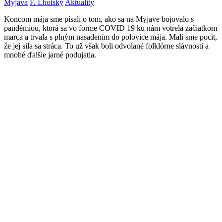
Myjava
F. Lhotský
Aktuality
Koncom mája sme písali o tom, ako sa na Myjave bojovalo s
pandémiou, ktorá sa vo forme COVID 19 ku nám votrela začiatkom
marca a trvala s plným nasadením do polovice mája. Mali sme pocit,
že jej sila sa stráca. To už však boli odvolané folklórne slávnosti a
mnohé ďalšie jarné podujatia.