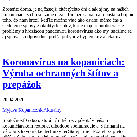
Zostaňte doma, je najčastejší citát týchto dní a tak aj my na našich
kopaniciach sa ho snažíme držať. Pretože sa najmä tí postarší bojíme
toho, čo nám hrozí, keďže možno viac ako ostatní máme čas a
sledujeme správy z okolitých štátov, ktoré majú omnoho väčšie
problémy s hroziacou pandémiou koronavírusu ako my, snažíme sa
aj správať zodpovedne, podľa pokynov hygienikov a lekárov.
Koronavírus na kopaniciach:
Výroba ochranných štítov a
prepážok
20.04.2020
Myjava
Kopanice.sk
Aktuality
Spoločnosť Galaxi, ktorá už dlhé roky pôsobí v našom
kopaničiarskom regióne, dlhodobo spolupracuje aj s firmami na
výrobu zdravotníckej techniky na Starej Turej. Pozreli sa preto
bližšie, či by sami vedeli pomôcť v súčasnej krízovej situácii. Pri