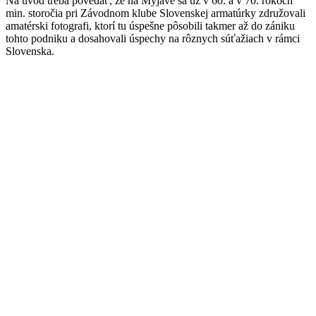
Na úvod treba povedať, že na Myjave sa už v 60. a v 70. rokoch
min. storočia pri Závodnom klube Slovenskej armatúrky združovali
amatérski fotografi, ktorí tu úspešne pôsobili takmer až do zániku
tohto podniku a dosahovali úspechy na rôznych súťažiach v rámci
Slovenska.