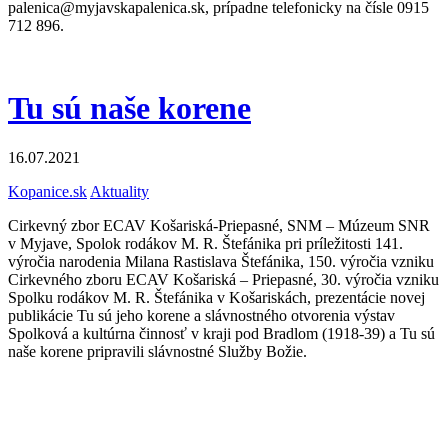
palenica@myjavskapalenica.sk, prípadne telefonicky na čísle 0915
712 896.
Tu sú naše korene
16.07.2021
Kopanice.sk
Aktuality
Cirkevný zbor ECAV Košariská-Priepasné, SNM – Múzeum SNR
v Myjave, Spolok rodákov M. R. Štefánika pri príležitosti 141.
výročia narodenia Milana Rastislava Štefánika, 150. výročia vzniku
Cirkevného zboru ECAV Košariská – Priepasné, 30. výročia vzniku
Spolku rodákov M. R. Štefánika v Košariskách, prezentácie novej
publikácie Tu sú jeho korene a slávnostného otvorenia výstav
Spolková a kultúrna činnosť v kraji pod Bradlom (1918-39) a Tu sú
naše korene pripravili slávnostné Služby Božie.