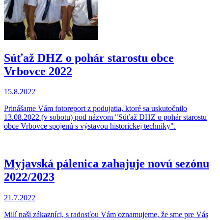
Súťaž DHZ o pohár starostu obce
Vrbovce 2022
15.8.2022
Prinášame Vám fotoreport z podujatia, ktoré sa uskutočnilo
13.08.2022 (v sobotu) pod názvom "Súťaž DHZ o pohár starostu
obce Vrbovce spojenú s výstavou historickej techniky".
Myjavská pálenica zahajuje novú sezónu
2022/2023
21.7.2022
Milí naši zákazníci, s radosťou Vám oznamujeme, že sme pre Vás