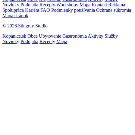
Novinky
Podujatia
Recepty
Workshopy
Mapa
Kontakt
Reklama
Spolupráca
Kariéra
FAQ
Podmienky používania
Ochrana súkromia
Mapa stránok
© 2026 Stingray Studio
Kopanice.sk
Obce
Ubytovanie
Gastronómia
Aktivity
Služby
Novinky
Podujatia
Recepty
Mapa