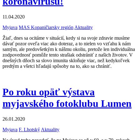
koronavírusu!
11.04.2020
Myjava
MAS Kopaničiarsky región
Aktuality
Žiaľ, dnes sa ocitáme v situácií, kedy si na svoje zdravie musíme
dávať pozor oveľa viac ako doteraz, a to nielen vo vzťahu k nám
samým, ale predovšetkým k nášmu okoliu, pretože len individuálna
zodpovednosť pomôže tento strašiak odstrániť z našich životov. V
dnešných dňoch sa slovo imunita skloňuje viac, než kedykoľvek
predtým a všetci hľadajú spôsoby na to, ako sa chrániť.
Po roku opäť výstava
myjavského fotoklubu Lumen
26.01.2020
Myjava
F. Lhotský
Aktuality