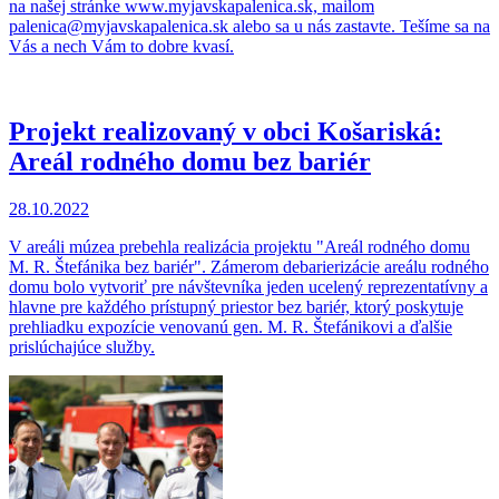
na našej stránke www.myjavskapalenica.sk, mailom
palenica@myjavskapalenica.sk alebo sa u nás zastavte. Tešíme sa na
Vás a nech Vám to dobre kvasí.
Projekt realizovaný v obci Košariská:
Areál rodného domu bez bariér
28.10.2022
V areáli múzea prebehla realizácia projektu "Areál rodného domu
M. R. Štefánika bez bariér". Zámerom debarierizácie areálu rodného
domu bolo vytvoriť pre návštevníka jeden ucelený reprezentatívny a
hlavne pre každého prístupný priestor bez bariér, ktorý poskytuje
prehliadku expozície venovanú gen. M. R. Štefánikovi a ďalšie
prislúchajúce služby.