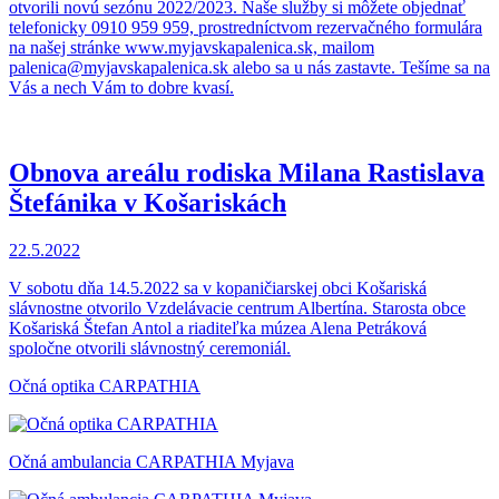
otvorili novú sezónu 2022/2023. Naše služby si môžete objednať
telefonicky 0910 959 959, prostredníctvom rezervačného formulára
na našej stránke www.myjavskapalenica.sk, mailom
palenica@myjavskapalenica.sk alebo sa u nás zastavte. Tešíme sa na
Vás a nech Vám to dobre kvasí.
Obnova areálu rodiska Milana Rastislava
Štefánika v Košariskách
22.5.2022
V sobotu dňa 14.5.2022 sa v kopaničiarskej obci Košariská
slávnostne otvorilo Vzdelávacie centrum Albertína. Starosta obce
Košariská Štefan Antol a riaditeľka múzea Alena Petráková
spoločne otvorili slávnostný ceremoniál.
Očná optika CARPATHIA
Očná ambulancia CARPATHIA Myjava