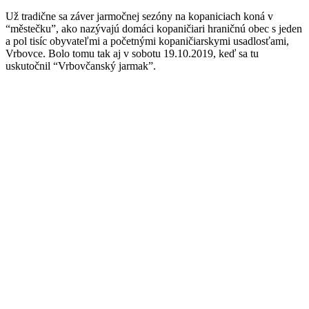
Už tradične sa záver jarmočnej sezóny na kopaniciach koná v
“městečku”, ako nazývajú domáci kopaničiari hraničnú obec s jeden
a pol tisíc obyvateľmi a početnými kopaničiarskymi usadlosťami,
Vrbovce. Bolo tomu tak aj v sobotu 19.10.2019, keď sa tu
uskutočnil “Vrbovčanský jarmak”.