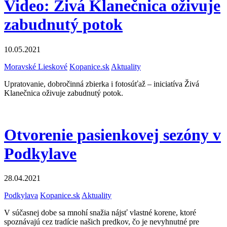
Video: Živá Klanečnica oživuje
zabudnutý potok
10.05.2021
Moravské Lieskové
Kopanice.sk
Aktuality
Upratovanie, dobročinná zbierka i fotosúťaž – iniciatíva Živá
Klanečnica oživuje zabudnutý potok.
Otvorenie pasienkovej sezóny v
Podkylave
28.04.2021
Podkylava
Kopanice.sk
Aktuality
V súčasnej dobe sa mnohí snažia nájsť vlastné korene, ktoré
spoznávajú cez tradície našich predkov, čo je nevyhnutné pre