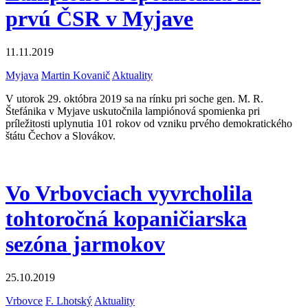
prvú ČSR v Myjave
11.11.2019
Myjava
Martin Kovanič
Aktuality
V utorok 29. októbra 2019 sa na rínku pri soche gen. M. R.
Štefánika v Myjave uskutočnila lampiónová spomienka pri
príležitosti uplynutia 101 rokov od vzniku prvého demokratického
štátu Čechov a Slovákov.
Vo Vrbovciach vyvrcholila
tohtoročná kopaničiarska
sezóna jarmokov
25.10.2019
Vrbovce
F. Lhotský
Aktuality