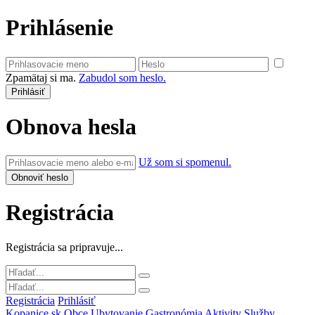
Prihlásenie
Zpamätaj si ma.
Zabudol som heslo.
Obnova hesla
Už som si spomenul.
Registrácia
Registrácia sa pripravuje...
Registrácia
Prihlásiť
Kopanice.sk
Obce
Ubytovanie
Gastronómia
Aktivity
Služby