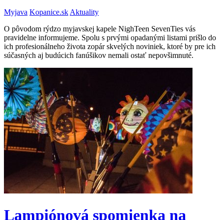
Myjava
Kopanice.sk
Aktuality
O pôvodom rýdzo myjavskej kapele NighTeen SevenTies vás
pravidelne informujeme. Spolu s prvými opadanými listami prišlo do
ich profesionálneho života zopár skvelých noviniek, ktoré by pre ich
súčasných aj budúcich fanúšikov nemali ostať nepovšimnuté.
Lampiónová spomienka na