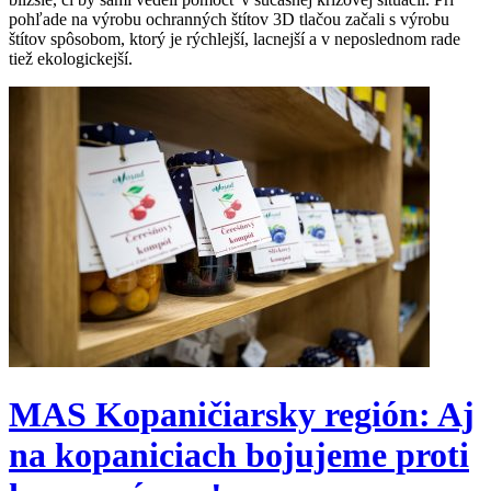
pohľade na výrobu ochranných štítov 3D tlačou začali s výrobu
štítov spôsobom, ktorý je rýchlejší, lacnejší a v neposlednom rade
tiež ekologickejší.
MAS Kopaničiarsky región: Aj
na kopaniciach bojujeme proti