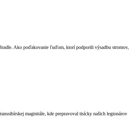
a Bradle. Ako poďakovanie ľuďom, ktorí podporili výsadbu stromov,
nssibírskej magistrále, kde prepravoval tisícky našich legionárov