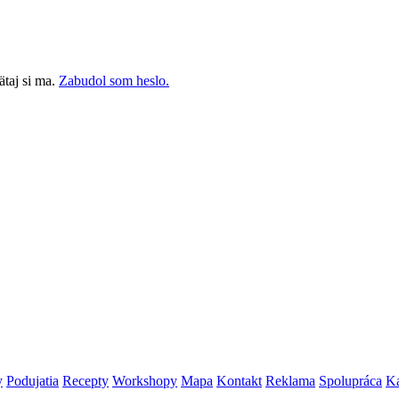
taj si ma.
Zabudol som heslo.
y
Podujatia
Recepty
Workshopy
Mapa
Kontakt
Reklama
Spolupráca
Ka