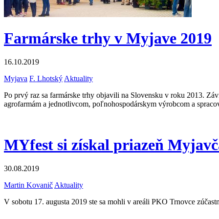
Farmárske trhy v Myjave 2019
16.10.2019
Myjava
F. Lhotský
Aktuality
Po prvý raz sa farmárske trhy objavili na Slovensku v roku 2013. Závi
agrofarmám a jednotlivcom, poľnohospodárskym výrobcom a spracovat
MYfest si získal priazeň Myjav
30.08.2019
Martin Kovanič
Aktuality
V sobotu 17. augusta 2019 ste sa mohli v areáli PKO Trnovce zúčast