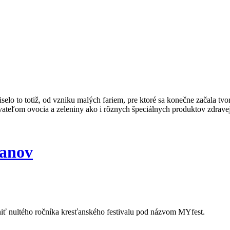
selo to totiž, od vzniku malých fariem, pre ktoré sa konečne začala tv
eľom ovocia a zeleniny ako i rôznych špeciálnych produktov zdravej
čanov
niť nultého ročníka kresťanského festivalu pod názvom MYfest.