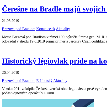
Čerešne na Bradle majú svojich
21.06.2019
Brezová pod Bradlom
Kopanice.sk
Aktuality
Mesto Brezová pod Bradlom v rámci 100. výročia úmrtia gen. M. R. Š
odovzdal v stredu 19.6.2019 primátor mesta Jaroslav Ciran certifikát 
Historický légiovlak príde na k
26.04.2019
Brezová pod Bradlom
F. Lhotský
Aktuality
V roku 2011 zakúpila Československá obec legionárska prvé vyradené h
počas vojnových operácií v Rusku.