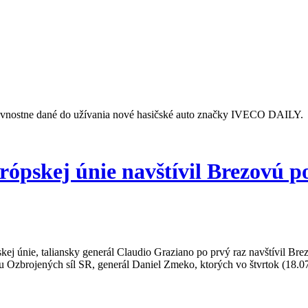
vnostne dané do užívania nové hasičské auto značky IVECO DAILY.
rópskej únie navštívil Brezovú 
ej únie, taliansky generál Claudio Graziano po prvý raz navštívil Bre
ábu Ozbrojených síl SR, generál Daniel Zmeko, ktorých vo štvrtok (18.0