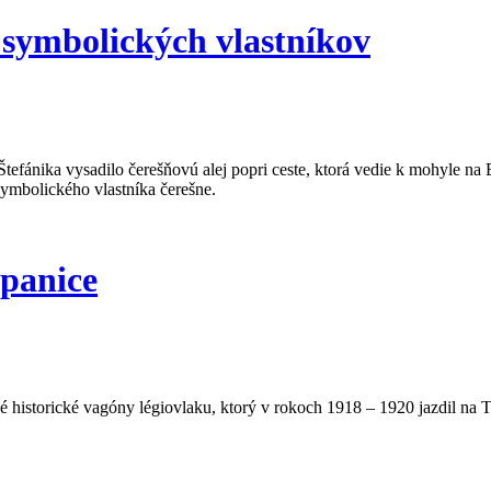
 symbolických vlastníkov
tefánika vysadilo čerešňovú alej popri ceste, ktorá vedie k mohyle n
symbolického vlastníka čerešne.
opanice
istorické vagóny légiovlaku, ktorý v rokoch 1918 – 1920 jazdil na Tra