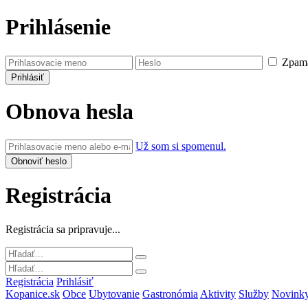
Prihlásenie
Zpamä
Obnova hesla
Už som si spomenul.
Registrácia
Registrácia sa pripravuje...
Registrácia
Prihlásiť
Kopanice.sk
Obce
Ubytovanie
Gastronómia
Aktivity
Služby
Novink