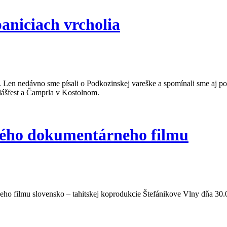
aniciach vrcholia
u. Len nedávno sme písali o Podkozinskej vareške a spomínali sme aj 
lášfest a Čamprla v Kostolnom.
vého dokumentárneho filmu
 filmu slovensko – tahitskej koprodukcie Štefánikove Vlny dňa 30.08