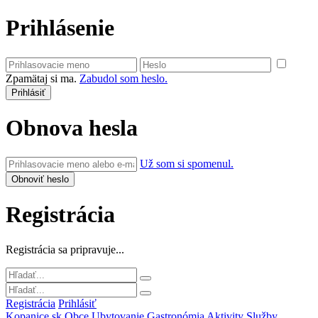
Prihlásenie
Zpamätaj si ma.
Zabudol som heslo.
Obnova hesla
Už som si spomenul.
Registrácia
Registrácia sa pripravuje...
Registrácia
Prihlásiť
Kopanice.sk
Obce
Ubytovanie
Gastronómia
Aktivity
Služby