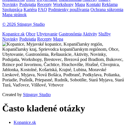
Novinky
Podujatia
Recepty
Workshopy
Mapa
Kontakt
Reklama
Spolupráca
Kariéra
FAQ
Podmienky používania
Ochrana súkromia
Mapa stránok
© 2026 Stingray Studio
Kopanice.sk
Obce
Ubytovanie
Gastronómia
Aktivity
Služby
Novinky
Podujatia
Recepty
Mapa
Created by
Stingray Studio
Často kladené otázky
Kopanice.sk