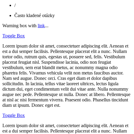
/
Často kladené otázky
Warning box with
link
...
Toggle Box
Lorem ipsum dolor sit amet, consectetuer adipiscing elit. Aenean et
est a dui semper facilisis. Pellentesque placerat elit a nunc. Nullam
tortor odio, rutrum quis, egestas ut, posuere sed, felis. Vestibulum
placerat feugiat nisl. Suspendisse lacinia, odio non feugiat
vestibulum, sem erat blandit metus, ac nonummy magna odio
pharetra felis. Vivamus vehicula velit non metus faucibus auctor.
Nam sed augue. Donec orci. Cras eget diam et dolor dapibus
sollicitudin. In lacinia, tellus vitae laoreet ultrices, lectus ligula
dictum dui, eget condimentum velit dui vitae ante. Nulla nonummy
augue nec pede. Pellentesque ut nulla. Donec at libero. Pellentesque
at nisl ac nisi fermentum viverra. Praesent odio. Phasellus tincidunt
diam ut ipsum. Donec eget est.
Toggle Box
Lorem ipsum dolor sit amet, consectetuer adipiscing elit. Aenean et
est a dui semper facilisis. Pellentesque placerat elit a nunc. Nullam