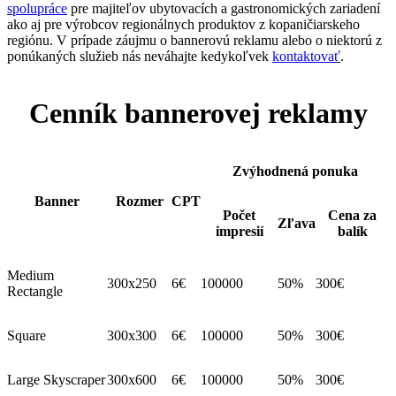
spolupráce
pre majiteľov ubytovacích a gastronomických zariadení
ako aj pre výrobcov regionálnych produktov z kopaničiarskeho
regiónu. V prípade záujmu o bannerovú reklamu alebo o niektorú z
ponúkaných služieb nás neváhajte kedykoľvek
kontaktovať
.
Cenník bannerovej reklamy
Zvýhodnená ponuka
Banner
Rozmer
CPT
Počet
Cena za
Zľava
impresií
balík
Medium
300x250
6€
100000
50%
300€
Rectangle
Square
300x300
6€
100000
50%
300€
Large Skyscraper
300x600
6€
100000
50%
300€