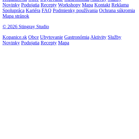
Novinky
Podujatia
Recepty
Workshopy
Mapa
Kontakt
Reklama
Spolupráca
Kariéra
FAQ
Podmienky používania
Ochrana súkromia
Mapa stránok
© 2026 Stingray Studio
Kopanice.sk
Obce
Ubytovanie
Gastronómia
Aktivity
Služby
Novinky
Podujatia
Recepty
Mapa