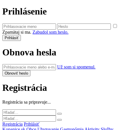
Prihlásenie
Zpamätaj si ma.
Zabudol som heslo.
Obnova hesla
Už som si spomenul.
Registrácia
Registrácia sa pripravuje...
Registrácia
Prihlásiť
Kopanice.sk
Obce
Ubytovanie
Gastronómia
Aktivity
Služby