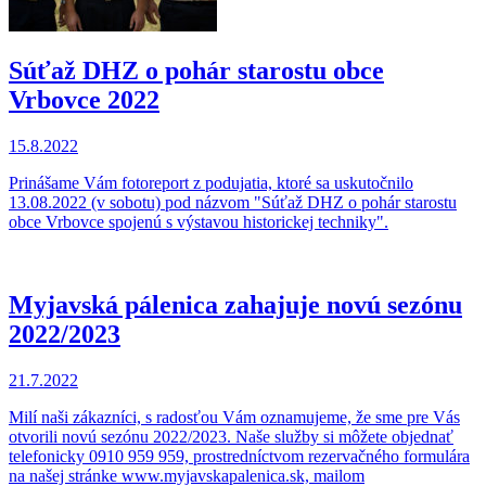
Súťaž DHZ o pohár starostu obce
Vrbovce 2022
15.8.2022
Prinášame Vám fotoreport z podujatia, ktoré sa uskutočnilo
13.08.2022 (v sobotu) pod názvom "Súťaž DHZ o pohár starostu
obce Vrbovce spojenú s výstavou historickej techniky".
Myjavská pálenica zahajuje novú sezónu
2022/2023
21.7.2022
Milí naši zákazníci, s radosťou Vám oznamujeme, že sme pre Vás
otvorili novú sezónu 2022/2023. Naše služby si môžete objednať
telefonicky 0910 959 959, prostredníctvom rezervačného formulára
na našej stránke www.myjavskapalenica.sk, mailom