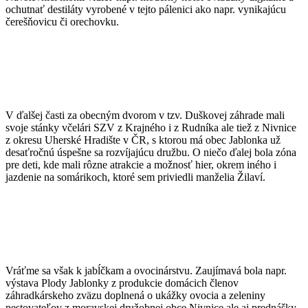
ochutnať destiláty vyrobené v tejto pálenici ako napr. vynikajúcu
čerešňovicu či orechovku.
V ďalšej časti za obecným dvorom v tzv. Duškovej záhrade mali
svoje stánky včelári SZV z Krajného i z Rudníka ale tiež z Nivnice
z okresu Uherské Hradište v ČR, s ktorou má obec Jablonka už
desaťročnú úspešne sa rozvíjajúcu družbu. O niečo ďalej bola zóna
pre deti, kde mali rôzne atrakcie a možnosť hier, okrem iného i
jazdenie na somárikoch, ktoré sem priviedli manželia Žilaví.
Vráťme sa však k jabĺčkam a ovocinárstvu. Zaujímavá bola napr.
výstava Plody Jablonky z produkcie domácich členov
záhradkárskeho zväzu doplnená o ukážky ovocia a zeleniny
pestovateľov z moravskej družobnej obce Nivnice ale aj prednášky