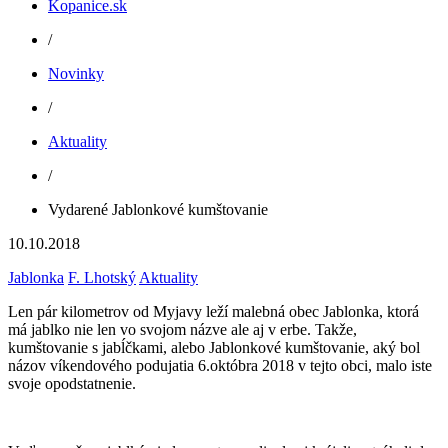
Kopanice.sk
/
Novinky
/
Aktuality
/
Vydarené Jablonkové kumštovanie
10.10.2018
Jablonka
F. Lhotský
Aktuality
Len pár kilometrov od Myjavy leží malebná obec Jablonka, ktorá
má jablko nie len vo svojom názve ale aj v erbe. Takže,
kumštovanie s jabĺčkami, alebo Jablonkové kumštovanie, aký bol
názov víkendového podujatia 6.októbra 2018 v tejto obci, malo iste
svoje opodstatnenie.