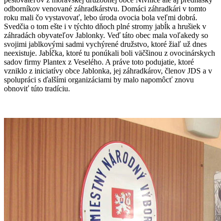
odborníkov venované záhradkárstvu. Domáci záhradkári v tomto
roku mali čo vystavovať, lebo úroda ovocia bola veľmi dobrá.
Svedčia o tom ešte i v týchto dňoch plné stromy jabĺk a hrušiek v
záhradách obyvateľov Jablonky. Veď táto obec mala voľakedy so
svojimi jablkovými sadmi vychýrené družstvo, ktoré žiaľ už dnes
neexistuje. Jabĺčka, ktoré tu ponúkali boli väčšinou z ovocinárskych
sadov firmy Plantex z Veselého. A práve toto podujatie, ktoré
vzniklo z iniciatívy obce Jablonka, jej záhradkárov, členov JDS a v
spolupráci s ďalšími organizáciami by malo napomôcť znovu
obnoviť túto tradíciu.