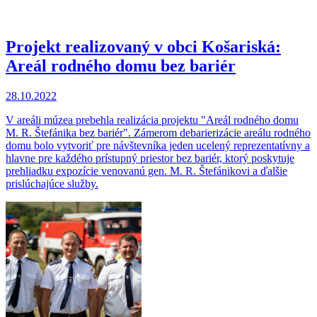
Projekt realizovaný v obci Košariská:
Areál rodného domu bez bariér
28.10.2022
V areáli múzea prebehla realizácia projektu "Areál rodného domu
M. R. Štefánika bez bariér". Zámerom debarierizácie areálu rodného
domu bolo vytvoriť pre návštevníka jeden ucelený reprezentatívny a
hlavne pre každého prístupný priestor bez bariér, ktorý poskytuje
prehliadku expozície venovanú gen. M. R. Štefánikovi a ďalšie
prislúchajúce služby.