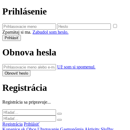
Prihlásenie
Zpamätaj si ma.
Zabudol som heslo.
Obnova hesla
Už som si spomenul.
Registrácia
Registrácia sa pripravuje...
Registrácia
Prihlásiť
Kopanice.sk
Obce
Ubytovanie
Gastronómia
Aktivity
Služby