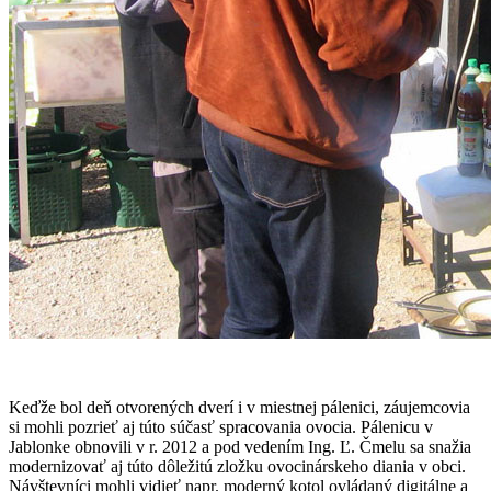
Keďže bol deň otvorených dverí i v miestnej pálenici, záujemcovia
si mohli pozrieť aj túto súčasť spracovania ovocia. Pálenicu v
Jablonke obnovili v r. 2012 a pod vedením Ing. Ľ. Čmelu sa snažia
modernizovať aj túto dôležitú zložku ovocinárskeho diania v obci.
Návštevníci mohli vidieť napr. moderný kotol ovládaný digitálne a