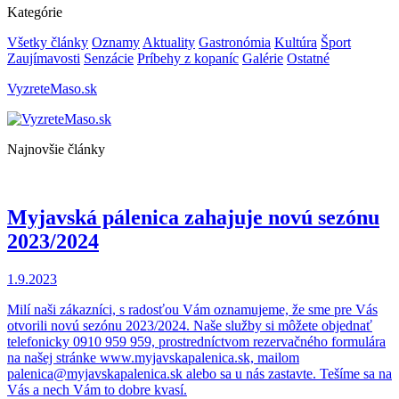
Kategórie
Všetky články
Oznamy
Aktuality
Gastronómia
Kultúra
Šport
Zaujímavosti
Senzácie
Príbehy z kopaníc
Galérie
Ostatné
VyzreteMaso.sk
Najnovšie články
Myjavská pálenica zahajuje novú sezónu
2023/2024
1.9.2023
Milí naši zákazníci, s radosťou Vám oznamujeme, že sme pre Vás
otvorili novú sezónu 2023/2024. Naše služby si môžete objednať
telefonicky 0910 959 959, prostredníctvom rezervačného formulára
na našej stránke www.myjavskapalenica.sk, mailom
palenica@myjavskapalenica.sk alebo sa u nás zastavte. Tešíme sa na
Vás a nech Vám to dobre kvasí.