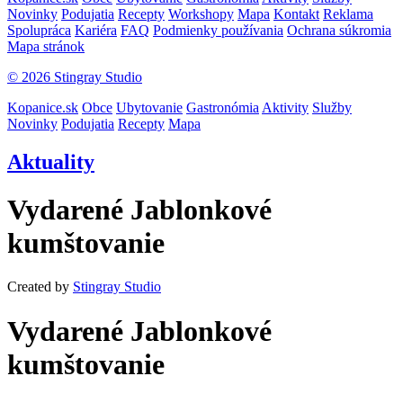
Novinky
Podujatia
Recepty
Workshopy
Mapa
Kontakt
Reklama
Spolupráca
Kariéra
FAQ
Podmienky používania
Ochrana súkromia
Mapa stránok
© 2026 Stingray Studio
Kopanice.sk
Obce
Ubytovanie
Gastronómia
Aktivity
Služby
Novinky
Podujatia
Recepty
Mapa
Aktuality
Vydarené Jablonkové
kumštovanie
Created by
Stingray Studio
Vydarené Jablonkové
kumštovanie