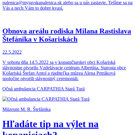
palenica@myjavskapalenica.sk alebo sa u nás zastavte. Tešíme sa na
Vás a nech Vám to dobre kvasí.
Obnova areálu rodiska Milana Rastislava
Štefánika v Košariskách
22.5.2022
V sobotu dňa 14.5.2022 sa v kopaničiarskej obci Košariská
slávnostne otvorilo Vzdelávacie centrum Albertína. Starosta obce
Košariská Štefan Antol a riaditeľka múzea Alena Petráková
spoločne otvorili slávnostný ceremoniál.
Očná ambulancia CARPATHIA Stará Turá
Múzeum M. R. Štefánika
Hľadáte tip na výlet na