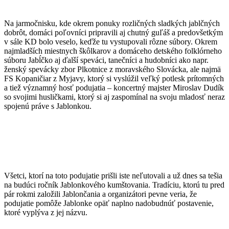
Na jarmočnisku, kde okrem ponuky rozličných sladkých jablčných
dobrôt, domáci poľovníci pripravili aj chutný guľáš a predovšetkým
v sále KD bolo veselo, keďže tu vystupovali rôzne súbory. Okrem
najmladších miestnych škôlkarov a domáceho detského folklórneho
súboru Jabĺčko aj ďalší speváci, tanečníci a hudobníci ako napr.
ženský spevácky zbor Plkotnice z moravského Slovácka, ale najmä
FS Kopaničiar z Myjavy, ktorý si vyslúžil veľký potlesk prítomných
a tiež významný hosť podujatia – koncertný majster Miroslav Dudík
so svojimi husličkami, ktorý si aj zaspomínal na svoju mladosť neraz
spojenú práve s Jablonkou.
Všetci, ktorí na toto podujatie prišli iste neľutovali a už dnes sa tešia
na budúci ročník Jablonkového kumštovania. Tradíciu, ktorú tu pred
pár rokmi založili Jablončania a organizátori pevne veria, že
podujatie pomôže Jablonke opäť naplno nadobudnúť postavenie,
ktoré vyplýva z jej názvu.