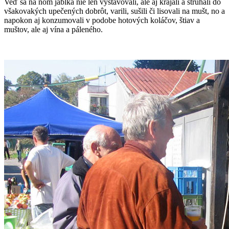
Veď sa na ňom jablká nie len vystavovali, ale aj krájali a strúhali do
všakovakých upečených dobrôt, varili, sušili či lisovali na mušt, no a
napokon aj konzumovali v podobe hotových koláčov, štiav a
muštov, ale aj vína a páleného.