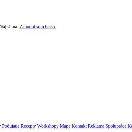
taj si ma.
Zabudol som heslo.
y
Podujatia
Recepty
Workshopy
Mapa
Kontakt
Reklama
Spolupráca
Ka