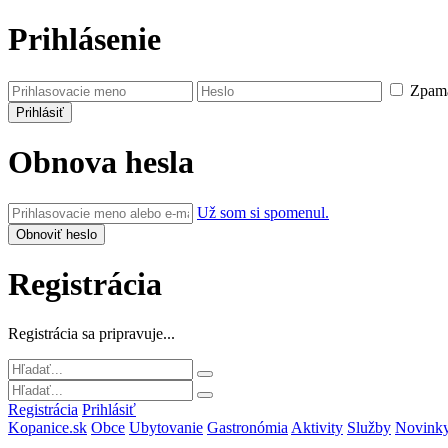
Prihlásenie
Zpamä
Obnova hesla
Už som si spomenul.
Registrácia
Registrácia sa pripravuje...
Registrácia
Prihlásiť
Kopanice.sk
Obce
Ubytovanie
Gastronómia
Aktivity
Služby
Novink