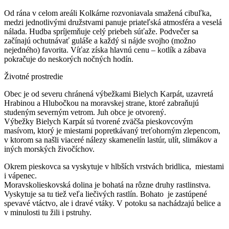
Od rána v celom areáli Kolkárne rozvoniavala smažená cibuľka,
medzi jednotlivými družstvami panuje priateľská atmosféra a veselá
nálada. Hudba spríjemňuje celý priebeh súťaže. Podvečer sa
začínajú ochutnávať guláše a každý si nájde svojho (možno
nejedného) favorita. Víťaz získa hlavnú cenu – kotlík a zábava
pokračuje do neskorých nočných hodín.
Životné prostredie
Obec je od severu chránená výbežkami Bielych Karpát, uzavretá
Hrabinou a Hlubočkou na moravskej strane, ktoré zabraňujú
studeným severným vetrom. Juh obce je otvorený.
Výbežky Bielych Karpát sú tvorené zväčša pieskovcovým
masívom, ktorý je miestami popretkávaný treťohorným zlepencom,
v ktorom sa našli viaceré nálezy skamenelín lastúr, ulít, slimákov a
iných morských živočíchov.
Okrem pieskovca sa vyskytuje v hlbších vrstvách bridlica, miestami
i vápenec.
Moravskolieskovská dolina je bohatá na rôzne druhy rastlinstva.
Vyskytuje sa tu tiež veľa liečivých rastlín. Bohato je zastúpené
spevavé vtáctvo, ale i dravé vtáky. V potoku sa nachádzajú belice a
v minulosti tu žili i pstruhy.