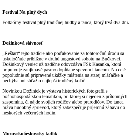
Festival Na plný dych
Folklórny festival plný tradičnej hudby a tanca, ktorý trvá dva dni.
Dožinková slávnosť
„Reštart“ tejto tradície ako poďakovanie za tohtoročnú úrodu sa
uskutočňuje približne v druhú augustovú sobotu na Bučkovci.
Dožinkový veniec už tradične odovzdáva FSk Kasanka, ktorá
pripravuje zaujímavé pásmo dopĺňané spevom i tancom. Na celé
popoludnie sú pripravené ukážky mlátenia na starej mláťačke a
nechýba ani súťaž o najlepší tradičný koláč.
Novinkou Dožiniek je výstava historických fotografii s
poľnohospodárskou tematikou, pri ktorej si nejeden z prítomných
zaspomína, či nájde svojich rodičov alebo prarodičov. Do tanca
hráva hudobný sprievod, ktorý zabezpečuje príjemnú zábavu do
neskorých večerných hodín.
Moravskolieskovský kotlík