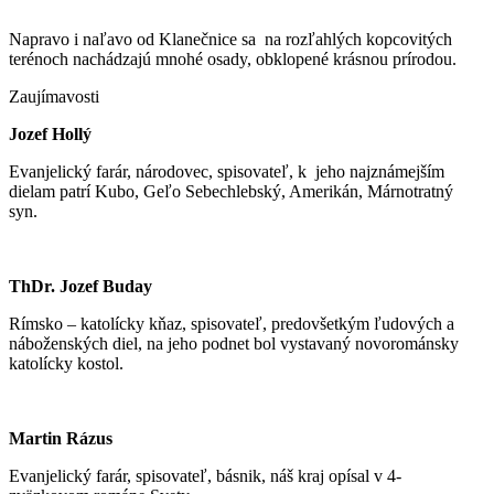
Napravo i naľavo od Klanečnice sa na rozľahlých kopcovitých
terénoch nachádzajú mnohé osady, obklopené krásnou prírodou.
Zaujímavosti
Jozef Hollý
Evanjelický farár, národovec, spisovateľ, k jeho najznámejším
dielam patrí Kubo, Geľo Sebechlebský, Amerikán, Márnotratný
syn.
ThDr. Jozef Buday
Rímsko – katolícky kňaz, spisovateľ, predovšetkým ľudových a
náboženských diel, na jeho podnet bol vystavaný novorománsky
katolícky kostol.
Martin Rázus
Evanjelický farár, spisovateľ, básnik, náš kraj opísal v 4-