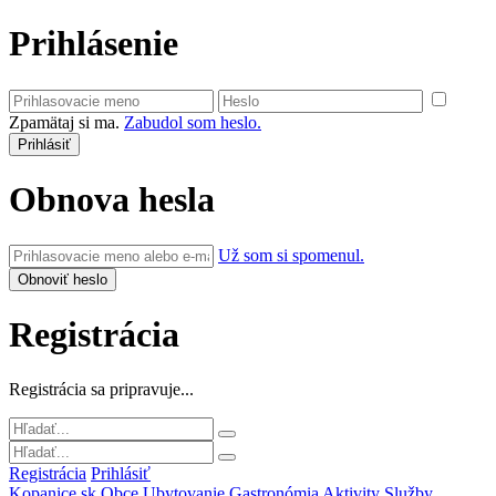
Prihlásenie
Zpamätaj si ma.
Zabudol som heslo.
Obnova hesla
Už som si spomenul.
Registrácia
Registrácia sa pripravuje...
Registrácia
Prihlásiť
Kopanice.sk
Obce
Ubytovanie
Gastronómia
Aktivity
Služby