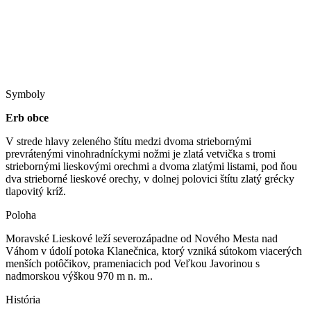
Symboly
Erb obce
V strede hlavy zeleného štítu medzi dvoma striebornými
prevrátenými vinohradníckymi nožmi je zlatá vetvička s tromi
striebornými lieskovými orechmi a dvoma zlatými listami, pod ňou
dva strieborné lieskové orechy, v dolnej polovici štítu zlatý grécky
tlapovitý kríž.
Poloha
Moravské Lieskové leží severozápadne od Nového Mesta nad
Váhom v údolí potoka Klanečnica, ktorý vzniká sútokom viacerých
menších potôčikov, prameniacich pod Veľkou Javorinou s
nadmorskou výškou 970 m n. m..
História