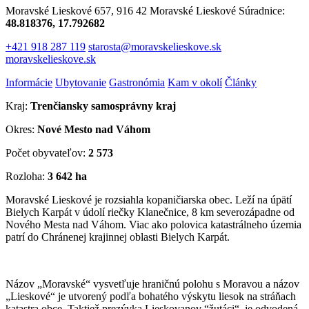
Moravské Lieskové 657, 916 42 Moravské Lieskové
Súradnice:
48.818376, 17.792682
+421 918 287 119
starosta@moravskelieskove.sk
moravskelieskove.sk
Informácie
Ubytovanie
Gastronómia
Kam v okolí
Články
Kraj:
Trenčiansky samosprávny kraj
Okres:
Nové Mesto nad Váhom
Počet obyvateľov:
2 573
Rozloha:
3 642 ha
Moravské Lieskové je rozsiahla kopaničiarska obec. Leží na úpätí
Bielych Karpát v údolí riečky Klanečnice, 8 km severozápadne od
Nového Mesta nad Váhom. Viac ako polovica katastrálneho územia
patrí do Chránenej krajinnej oblasti Bielych Karpát.
Názov „Moravské“ vysvetľuje hraničnú polohu s Moravou a názov
„Lieskové“ je utvorený podľa bohatého výskytu liesok na stráňach
katastra obce. Taktiež prezývka Lieskovanov “žutáci“ je odvodená