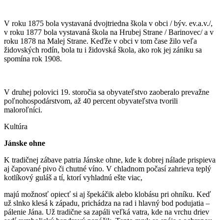
V roku 1875 bola vystavaná dvojtriedna škola v obci / býv. ev.a.v./,
v roku 1877 bola vystavaná škola na Hrubej Strane / Barinovec/ a v
roku 1878 na Malej Strane. Keďže v obci v tom čase žilo veľa
židovských rodín, bola tu i židovská škola, ako rok jej zániku sa
spomína rok 1908.
V druhej polovici 19. storočia sa obyvateľstvo zaoberalo prevažne
poľnohospodárstvom, až 40 percent obyvateľstva tvorili
maloroľníci.
Kultúra
Jánske ohne
K tradičnej zábave patria Jánske ohne, kde k dobrej nálade prispieva
aj čapované pivo či chutné víno. V chladnom počasí zahrieva teplý
kotlíkový guláš a tí, ktorí vyhladnú ešte viac,
majú možnosť opiecť si aj špekáčik alebo klobásu pri ohníku. Keď
už slnko klesá k západu, prichádza na rad i hlavný bod podujatia –
pálenie Jána. Už tradične sa zapáli veľká vatra, kde na vrchu driev