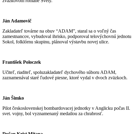
zväzkovom románe Svety.
Ján Adamovič
Zakladateľ továrne na obuv “ADAM”, staral sa o voľný čas
zamestnancov, vybudoval ihrisko, podporoval telovýchovnú jednotu
Sokol, folklórnu skupinu, plánoval výstavbu novej ulice.
František Poloczek
Učiteľ, riaditeľ, spoluzakladateľ dychového súboru ADAM,
zaznamenával staré ľudové piesne, ktoré vydal v dvoch zväzkoch.
Ján Šimko
Pilot československej bombardovacej jednotky v Anglicku počas II.
svet. vojny, bol vyznamenaný medailou za chrabrosť.
Dušan Krist Mitana