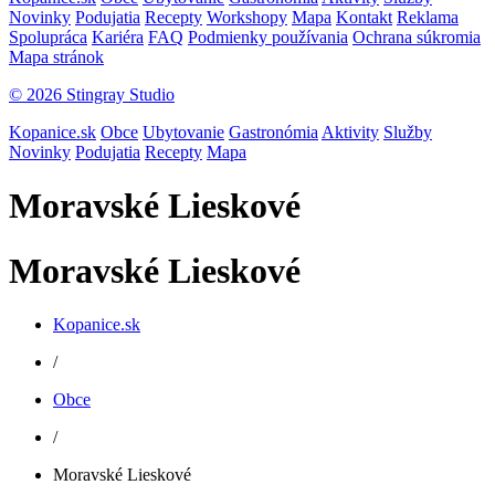
Novinky
Podujatia
Recepty
Workshopy
Mapa
Kontakt
Reklama
Spolupráca
Kariéra
FAQ
Podmienky používania
Ochrana súkromia
Mapa stránok
© 2026 Stingray Studio
Kopanice.sk
Obce
Ubytovanie
Gastronómia
Aktivity
Služby
Novinky
Podujatia
Recepty
Mapa
Moravské Lieskové
Moravské Lieskové
Kopanice.sk
/
Obce
/
Moravské Lieskové