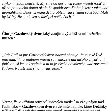
zvykom neboli neučené. My sme od desiatich rokov museli robiť či
už na poli, alebo doma okolo hospodárstva. Doba je teraz taká viac
uponáhľaná. Dnes už majú deti problém viacej sami so sebou. Mali
by žiť iný život, nie len sedieť pri počítačoch.‘‘
Čím je Gazdovský dvor taký zaujímavý a líši sa od bežného
múzea?
‚
,Pár ľudí sa pre Gazdovský dvor naozaj obetuje. Je to také živé
múzeum. V normálnom múzeu sa nemôžete ani ničoho chytiť, ani
fotiť, ani si len tak sadnúť a tu to je všetko dovolené a viac otvorené
ľuďom. Návštevník si to tu viac užije.‘‘
Verme, že v každom odvetví ľudových tradícií sa vždy nájdu takí
ľudia, ako v
Gazdovskom dvore
a že naše tradície, ktoré
Dožinky
v Turej Lúke
tak decentne prezentujú, zotrvajú i v budúcnosti,