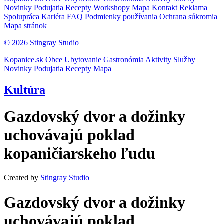
Novinky
Podujatia
Recepty
Workshopy
Mapa
Kontakt
Reklama
Spolupráca
Kariéra
FAQ
Podmienky používania
Ochrana súkromia
Mapa stránok
© 2026 Stingray Studio
Kopanice.sk
Obce
Ubytovanie
Gastronómia
Aktivity
Služby
Novinky
Podujatia
Recepty
Mapa
Kultúra
Gazdovský dvor a dožinky
uchovávajú poklad
kopaničiarskeho ľudu
Created by
Stingray Studio
Gazdovský dvor a dožinky
uchovávajú poklad