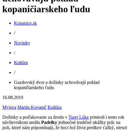
kopaničiarskeho ľudu
Kopanice.sk
/
Novinky
/
Kultúra
/
Gazdovský dvor a dožinky uchovávajú poklad
kopaničiarskeho ľudu
16.08.2019
Myjava
Martin Kovanič
Kultúra
Dožinky a poďakovanie za úrodu v
Turej Lúke
priniesli i tento rok
návštevníkom areálu
Padelky
jedinečné tradičné ukážky prác na
poli, ktoré nám pripomínajú, že hoci bol život predkov ťažký, niesol