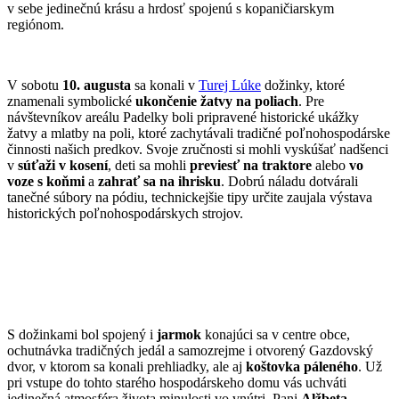
v sebe jedinečnú krásu a hrdosť spojenú s kopaničiarskym
regiónom.
V sobotu
10. augusta
sa konali v
Turej Lúke
dožinky, ktoré
znamenali symbolické
ukončenie žatvy na poliach
. Pre
návštevníkov areálu Padelky boli pripravené historické ukážky
žatvy a mlatby na poli, ktoré zachytávali tradičné poľnohospodárske
činnosti našich predkov. Svoje zručnosti si mohli vyskúšať nadšenci
v
súťaži v kosení
, deti sa mohli
previesť na traktore
alebo
vo
voze s koňmi
a
zahrať sa na ihrisku
. Dobrú náladu dotvárali
tanečné súbory na pódiu, technickejšie tipy určite zaujala výstava
historických poľnohospodárskych strojov.
S dožinkami bol spojený i
jarmok
konajúci sa v centre obce,
ochutnávka tradičných jedál a samozrejme i otvorený Gazdovský
dvor, v ktorom sa konali prehliadky, ale aj
koštovka páleného
. Už
pri vstupe do tohto starého hospodárskeho domu vás uchváti
jedinečná atmosféra života minulosti vo vnútri. Pani
Alžbeta