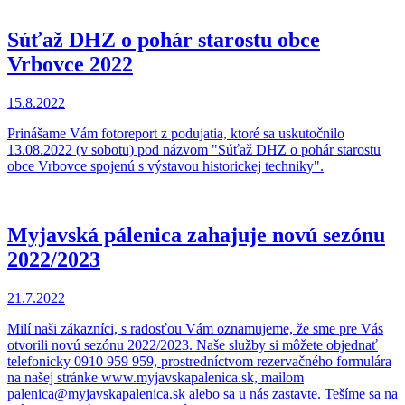
Súťaž DHZ o pohár starostu obce
Vrbovce 2022
15.8.2022
Prinášame Vám fotoreport z podujatia, ktoré sa uskutočnilo
13.08.2022 (v sobotu) pod názvom "Súťaž DHZ o pohár starostu
obce Vrbovce spojenú s výstavou historickej techniky".
Myjavská pálenica zahajuje novú sezónu
2022/2023
21.7.2022
Milí naši zákazníci, s radosťou Vám oznamujeme, že sme pre Vás
otvorili novú sezónu 2022/2023. Naše služby si môžete objednať
telefonicky 0910 959 959, prostredníctvom rezervačného formulára
na našej stránke www.myjavskapalenica.sk, mailom
palenica@myjavskapalenica.sk alebo sa u nás zastavte. Tešíme sa na