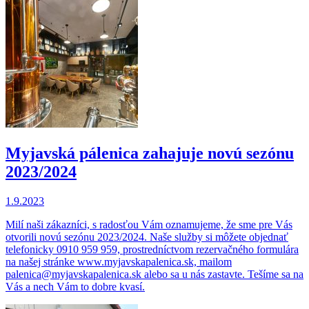
Myjavská pálenica zahajuje novú sezónu
2023/2024
1.9.2023
Milí naši zákazníci, s radosťou Vám oznamujeme, že sme pre Vás
otvorili novú sezónu 2023/2024. Naše služby si môžete objednať
telefonicky 0910 959 959, prostredníctvom rezervačného formulára
na našej stránke www.myjavskapalenica.sk, mailom
palenica@myjavskapalenica.sk alebo sa u nás zastavte. Tešíme sa na
Vás a nech Vám to dobre kvasí.