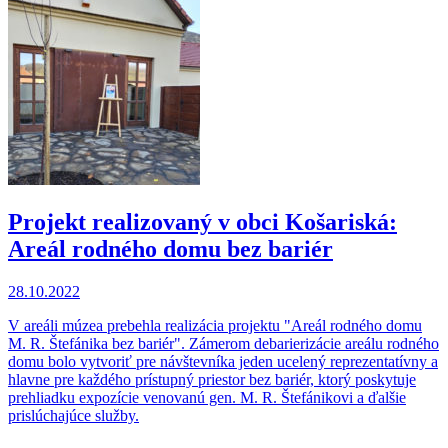
Projekt realizovaný v obci Košariská:
Areál rodného domu bez bariér
28.10.2022
V areáli múzea prebehla realizácia projektu "Areál rodného domu
M. R. Štefánika bez bariér". Zámerom debarierizácie areálu rodného
domu bolo vytvoriť pre návštevníka jeden ucelený reprezentatívny a
hlavne pre každého prístupný priestor bez bariér, ktorý poskytuje
prehliadku expozície venovanú gen. M. R. Štefánikovi a ďalšie
prislúchajúce služby.