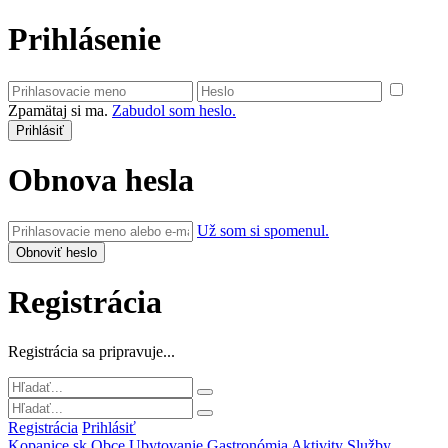
Prihlásenie
Zpamätaj si ma.
Zabudol som heslo.
Obnova hesla
Už som si spomenul.
Registrácia
Registrácia sa pripravuje...
Registrácia
Prihlásiť
Kopanice.sk
Obce
Ubytovanie
Gastronómia
Aktivity
Služby