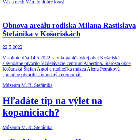
Vás a nech Vám to dobre kvasí.
Obnova areálu rodiska Milana Rastislava
Štefánika v Košariskách
22.5.2022
V sobotu dňa 14.5.2022 sa v kopaničiarskej obci Košariská
slávnostne otvorilo Vzdelávacie centrum Albertína. Starosta obce
Košariská Štefan Antol a riaditeľka múzea Alena Petráková
spoločne otvorili slávnostný ceremoniál.
Múzeum M. R. Štefánika
Hľadáte tip na výlet na
kopaniciach?
Múzeum M. R. Štefánika