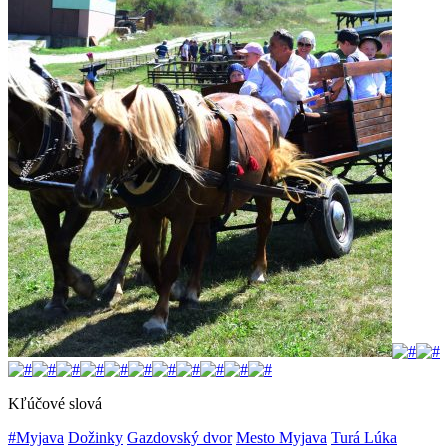
Kľúčové slová
#Myjava
Dožinky
Gazdovský dvor
Mesto Myjava
Turá Lúka