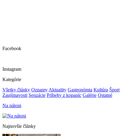
Facebook
Instagram
Kategórie
Všetky články
Oznamy
Aktuality
Gastronómia
Kultúra
Šport
Zaujímavosti
Senzácie
Príbehy z kopaníc
Galérie
Ostatné
Na nátoni
Najnovšie články