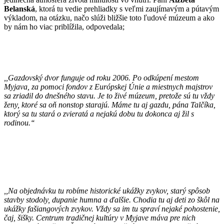
Belanská
, ktorá tu vedie prehliadky s veľmi zaujímavým a pútavým
výkladom, na otázku, načo slúži bližšie toto ľudové múzeum a ako
by nám ho viac priblížila, odpovedala;
,,Gazdovský dvor funguje od roku 2006. Po odkúpení mestom
Myjava, za pomoci fondov z Európskej Únie a miestnych majstrov
sa zriadil do dnešného stavu. Je to živé múzeum, pretože sú tu vždy
ženy, ktoré sa oň nonstop starajú. Máme tu aj gazdu, pána Talčíka,
ktorý sa tu stará o zvieratá a nejakú dobu tu dokonca aj žil s
rodinou.‘‘
,,Na objednávku tu robíme historické ukážky zvykov, starý spôsob
stavby stodoly, dupanie humna a ďalšie. Chodia tu aj deti zo škôl na
ukážky fašiangových zvykov. Vždy sa im tu spraví nejaké pohostenie,
čaj, šišky. Centrum tradičnej kultúry v Myjave máva pre nich