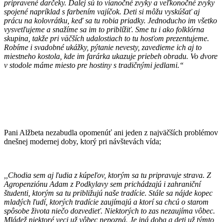
pripravené darčeky. Ďalej sú to vianočné zvyky a veľkonočné zvyky
spojené napríklad s farbením vajíčok. Deti si môžu vyskúšať aj
prácu na kolovrátku, keď sa tu robia priadky. Jednoducho im všetko
vysvetľujeme a snažíme sa im to priblížiť. Sme tu i ako folklórna
skupina, takže pri väčších udalostiach to tu hosťom prezentujeme.
Robíme i svadobné ukážky, pýtanie nevesty, zavedieme ich aj to
miestneho kostola, kde im farárka ukazuje priebeh obradu. Vo dvore
v stodole máme miesto pre hostiny s tradičnými jedlami.‘‘
Pani Alžbeta nezabudla opomenúť ani jeden z najväčších problémov
dnešnej modernej doby, ktorý pri návštevách vída;
,,Chodia sem aj ľudia z kúpeľov, ktorým sa tu pripravuje strava. Z
Agropenziónu Adam z Podkylavy sem prichádzajú i zahraniční
študenti, ktorým sa tu približujú naše tradície. Stále sa nájde kopec
mladých ľudí, ktorých tradície zaujímajú a ktorí sa chcú o starom
spôsobe života niečo dozvedieť. Niektorých to zas nezaujíma vôbec.
Mládež niektoré veci už vôbec nepozná. Je iná doba a deti už týmto