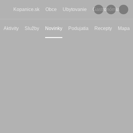
Kopanice.sk
Obce
Ubytovanie
Gastronómia
Aktivity
Služby
Novinky
Podujatia
Recepty
Mapa