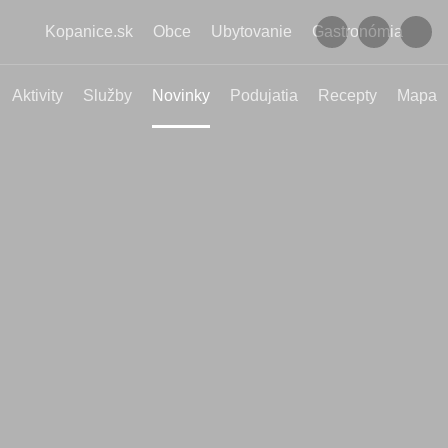
Kopanice.sk
Obce
Ubytovanie
Gastronómia
Aktivity
Služby
Novinky
Podujatia
Recepty
Mapa