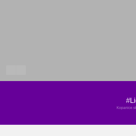
#Li
Kopanice.s