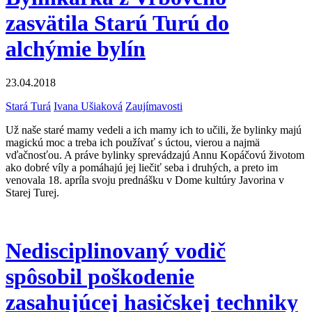
zasvätila Starú Turú do
alchýmie bylín
23.04.2018
Stará Turá
Ivana Ušiaková
Zaujímavosti
Už naše staré mamy vedeli a ich mamy ich to učili, že bylinky majú
magickú moc a treba ich používať s úctou, vierou a najmä
vďačnosťou. A práve bylinky sprevádzajú Annu Kopáčovú životom
ako dobré víly a pomáhajú jej liečiť seba i druhých, a preto im
venovala 18. apríla svoju prednášku v Dome kultúry Javorina v
Starej Turej.
Nedisciplinovaný vodič
spôsobil poškodenie
zasahujúcej hasičskej techniky