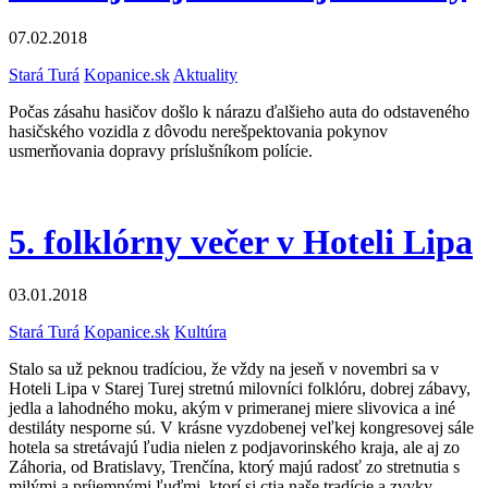
07.02.2018
Stará Turá
Kopanice.sk
Aktuality
Počas zásahu hasičov došlo k nárazu ďalšieho auta do odstaveného
hasičského vozidla z dôvodu nerešpektovania pokynov
usmerňovania dopravy príslušníkom polície.
5. folklórny večer v Hoteli Lipa
03.01.2018
Stará Turá
Kopanice.sk
Kultúra
Stalo sa už peknou tradíciou, že vždy na jeseň v novembri sa v
Hoteli Lipa v Starej Turej stretnú milovníci folklóru, dobrej zábavy,
jedla a lahodného moku, akým v primeranej miere slivovica a iné
destiláty nesporne sú. V krásne vyzdobenej veľkej kongresovej sále
hotela sa stretávajú ľudia nielen z podjavorinského kraja, ale aj zo
Záhoria, od Bratislavy, Trenčína, ktorý majú radosť zo stretnutia s
milými a príjemnými ľuďmi, ktorí si ctia naše tradície a zvyky.