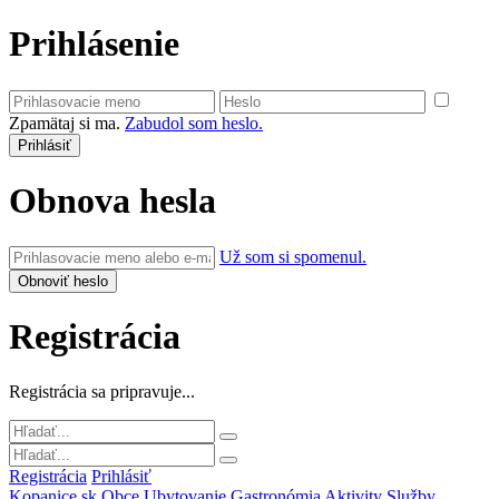
Prihlásenie
Zpamätaj si ma.
Zabudol som heslo.
Obnova hesla
Už som si spomenul.
Registrácia
Registrácia sa pripravuje...
Registrácia
Prihlásiť
Kopanice.sk
Obce
Ubytovanie
Gastronómia
Aktivity
Služby