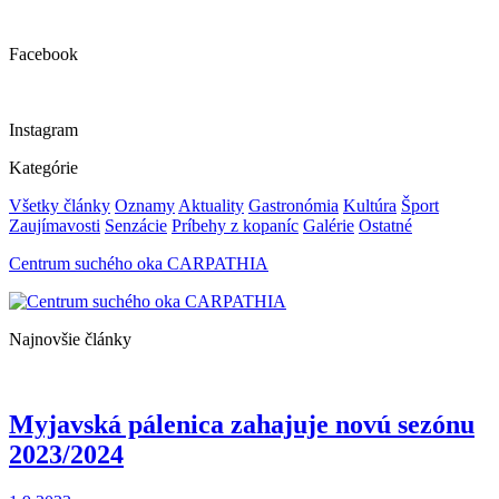
Facebook
Instagram
Kategórie
Všetky články
Oznamy
Aktuality
Gastronómia
Kultúra
Šport
Zaujímavosti
Senzácie
Príbehy z kopaníc
Galérie
Ostatné
Centrum suchého oka CARPATHIA
Najnovšie články
Myjavská pálenica zahajuje novú sezónu
2023/2024