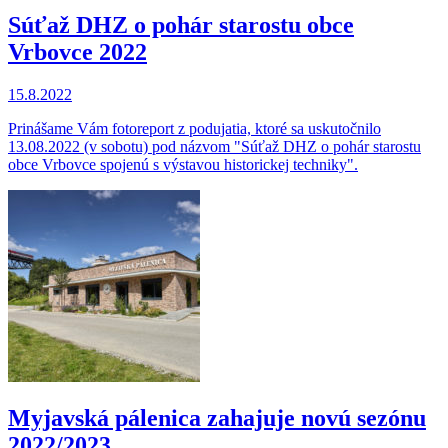
Súťaž DHZ o pohár starostu obce
Vrbovce 2022
15.8.2022
Prinášame Vám fotoreport z podujatia, ktoré sa uskutočnilo
13.08.2022 (v sobotu) pod názvom "Súťaž DHZ o pohár starostu
obce Vrbovce spojenú s výstavou historickej techniky".
Myjavská pálenica zahajuje novú sezónu
2022/2023