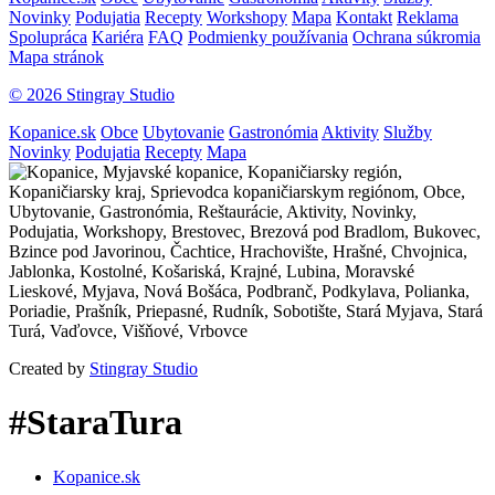
Novinky
Podujatia
Recepty
Workshopy
Mapa
Kontakt
Reklama
Spolupráca
Kariéra
FAQ
Podmienky používania
Ochrana súkromia
Mapa stránok
© 2026 Stingray Studio
Kopanice.sk
Obce
Ubytovanie
Gastronómia
Aktivity
Služby
Novinky
Podujatia
Recepty
Mapa
Created by
Stingray Studio
#StaraTura
Kopanice.sk