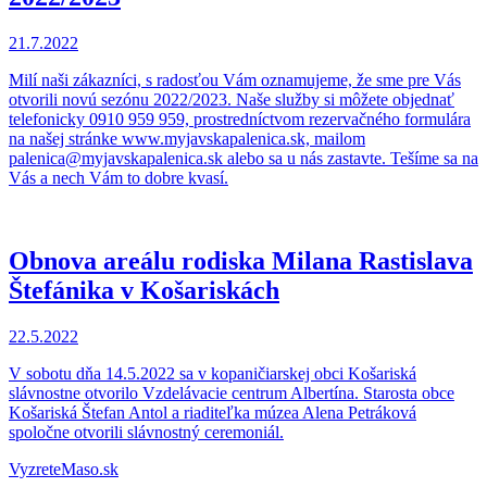
21.7.2022
Milí naši zákazníci, s radosťou Vám oznamujeme, že sme pre Vás
otvorili novú sezónu 2022/2023. Naše služby si môžete objednať
telefonicky 0910 959 959, prostredníctvom rezervačného formulára
na našej stránke www.myjavskapalenica.sk, mailom
palenica@myjavskapalenica.sk alebo sa u nás zastavte. Tešíme sa na
Vás a nech Vám to dobre kvasí.
Obnova areálu rodiska Milana Rastislava
Štefánika v Košariskách
22.5.2022
V sobotu dňa 14.5.2022 sa v kopaničiarskej obci Košariská
slávnostne otvorilo Vzdelávacie centrum Albertína. Starosta obce
Košariská Štefan Antol a riaditeľka múzea Alena Petráková
spoločne otvorili slávnostný ceremoniál.
VyzreteMaso.sk