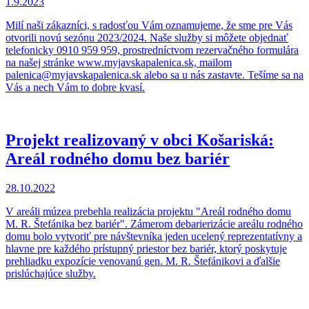
1.9.2023
Milí naši zákazníci, s radosťou Vám oznamujeme, že sme pre Vás
otvorili novú sezónu 2023/2024. Naše služby si môžete objednať
telefonicky 0910 959 959, prostredníctvom rezervačného formulára
na našej stránke www.myjavskapalenica.sk, mailom
palenica@myjavskapalenica.sk alebo sa u nás zastavte. Tešíme sa na
Vás a nech Vám to dobre kvasí.
Projekt realizovaný v obci Košariská:
Areál rodného domu bez bariér
28.10.2022
V areáli múzea prebehla realizácia projektu "Areál rodného domu
M. R. Štefánika bez bariér". Zámerom debarierizácie areálu rodného
domu bolo vytvoriť pre návštevníka jeden ucelený reprezentatívny a
hlavne pre každého prístupný priestor bez bariér, ktorý poskytuje
prehliadku expozície venovanú gen. M. R. Štefánikovi a ďalšie
prislúchajúce služby.