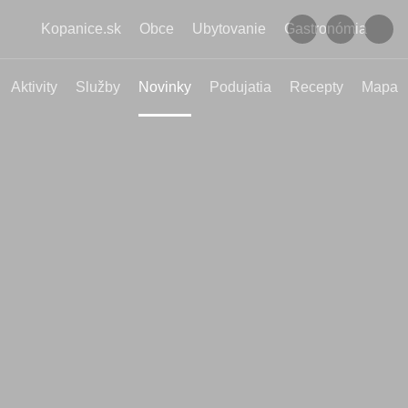
Kopanice.sk
Obce
Ubytovanie
Gastronómia
Aktivity
Služby
Novinky
Podujatia
Recepty
Mapa