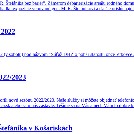
R. Štefánika bez bariér". Zámerom debarierizácie areálu rodného domu 
hliadku expozície venovanú gen. M. R. Štefánikovi a ďalšie prislúchajúc
 2022
022 (v sobotu) pod názvom "Súťaž DHZ o pohár starostu obce Vrbovce sp
022/2023
orili novú sezónu 2022/2023. Naše služby si môžete objednať telefoni
.sk alebo sa u nás zastavte. Tešíme sa na Vás a nech Vám to dobre k
Štefánika v Košariskách