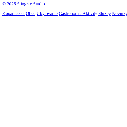
© 2026 Stingray Studio
Kopanice.sk
Obce
Ubytovanie
Gastronómia
Aktivity
Služby
Novink