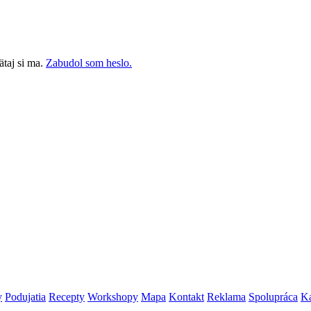
taj si ma.
Zabudol som heslo.
y
Podujatia
Recepty
Workshopy
Mapa
Kontakt
Reklama
Spolupráca
Ka