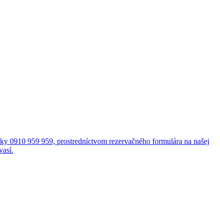
cky 0910 959 959, prostredníctvom rezervačného formulára na našej
vasí.