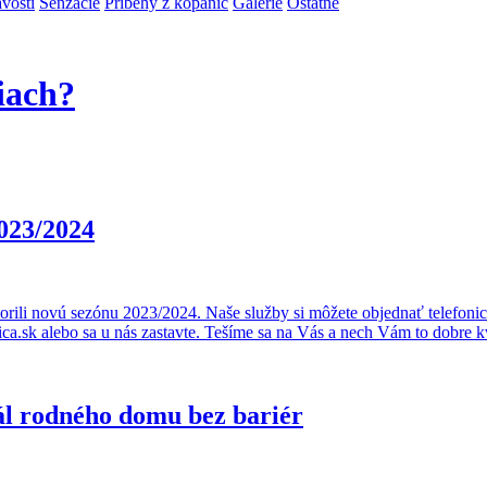
vosti
Senzácie
Príbehy z kopaníc
Galérie
Ostatné
iach?
023/2024
orili novú sezónu 2023/2024. Naše služby si môžete objednať telefoni
.sk alebo sa u nás zastavte. Tešíme sa na Vás a nech Vám to dobre k
ál rodného domu bez bariér