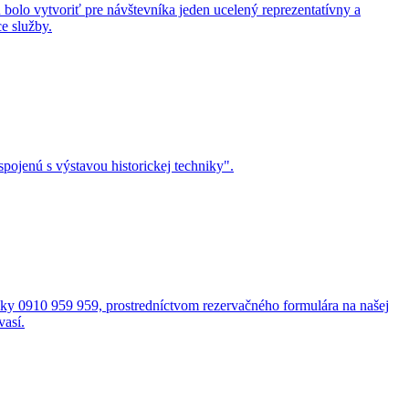
bolo vytvoriť pre návštevníka jeden ucelený reprezentatívny a
e služby.
ojenú s výstavou historickej techniky".
cky 0910 959 959, prostredníctvom rezervačného formulára na našej
vasí.