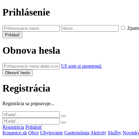
Prihlásenie
Zpamä
Obnova hesla
Už som si spomenul.
Registrácia
Registrácia sa pripravuje...
Registrácia
Prihlásiť
Kopanice.sk
Obce
Ubytovanie
Gastronómia
Aktivity
Služby
Novink