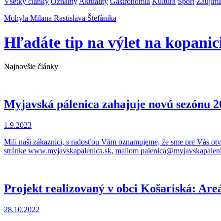
Všetky články
Oznamy
Aktuality
Gastronómia
Kultúra
Šport
Zaujíma
Mohyla Milana Rastislava Štefánika
Hľadáte tip na výlet na kopanic
Najnovšie články
Myjavská pálenica zahajuje novú sezónu 2
1.9.2023
Milí naši zákazníci, s radosťou Vám oznamujeme, že sme pre Vás otv
stránke www.myjavskapalenica.sk, mailom palenica@myjavskapalenica
Projekt realizovaný v obci Košariská: Are
28.10.2022