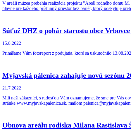
V areáli múzea prebehla realizácia projektu "Areál rodného domu M. 
hlavne pre každého prístupný priestor bez bariér, ktorý poskytuje pre
Súťaž DHZ o pohár starostu obce Vrbovce
15.8.2022
Prinášame Vám fotoreport z podujatia, ktoré sa uskutočnilo 13.08.2
Myjavská pálenica zahajuje novú sezónu 2
21.7.2022
Milí naši zákazníci, s radosťou Vám oznamujeme, že sme pre Vás otv
stránke www.myjavskapalenica.sk, mailom palenica@myjavskapalenica
Obnova areálu rodiska Milana Rastislava 