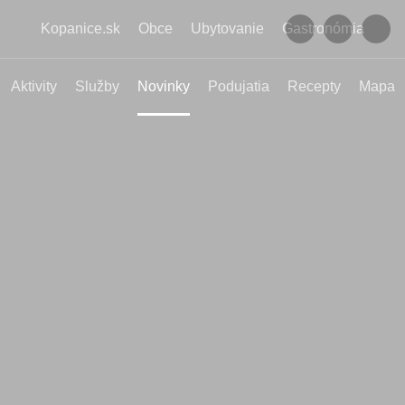
Kopanice.sk
Obce
Ubytovanie
Gastronómia
Aktivity
Služby
Novinky
Podujatia
Recepty
Mapa