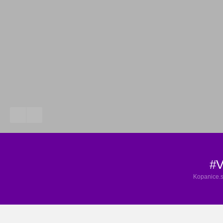
#V
Kopanice.