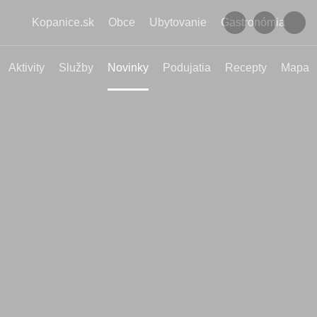
Kopanice.sk
Obce
Ubytovanie
Gastronómia
Aktivity
Služby
Novinky
Podujatia
Recepty
Mapa