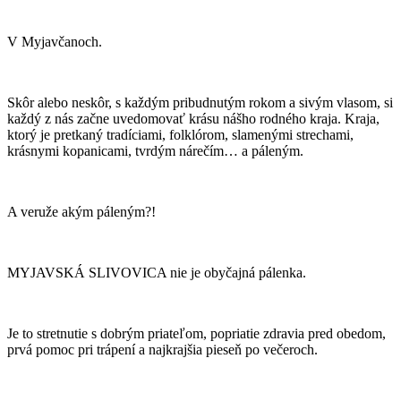
V Myjavčanoch.
Skôr alebo neskôr, s každým pribudnutým rokom a sivým vlasom, si
každý z nás začne uvedomovať krásu nášho rodného kraja. Kraja,
ktorý je pretkaný tradíciami, folklórom, slamenými strechami,
krásnymi kopanicami, tvrdým nárečím… a páleným.
A veruže akým páleným?!
MYJAVSKÁ SLIVOVICA nie je obyčajná pálenka.
Je to stretnutie s dobrým priateľom, popriatie zdravia pred obedom,
prvá pomoc pri trápení a najkrajšia pieseň po večeroch.