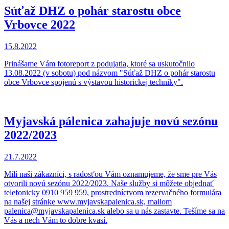
Súťaž DHZ o pohár starostu obce
Vrbovce 2022
15.8.2022
Prinášame Vám fotoreport z podujatia, ktoré sa uskutočnilo
13.08.2022 (v sobotu) pod názvom "Súťaž DHZ o pohár starostu
obce Vrbovce spojenú s výstavou historickej techniky".
Myjavská pálenica zahajuje novú sezónu
2022/2023
21.7.2022
Milí naši zákazníci, s radosťou Vám oznamujeme, že sme pre Vás
otvorili novú sezónu 2022/2023. Naše služby si môžete objednať
telefonicky 0910 959 959, prostredníctvom rezervačného formulára
na našej stránke www.myjavskapalenica.sk, mailom
palenica@myjavskapalenica.sk alebo sa u nás zastavte. Tešíme sa na
Vás a nech Vám to dobre kvasí.