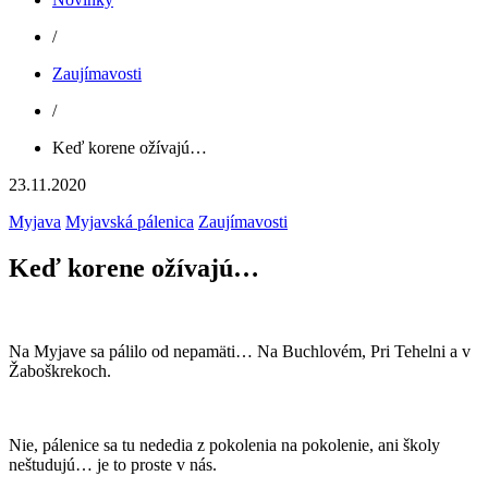
/
Zaujímavosti
/
Keď korene ožívajú…
23.11.2020
Myjava
Myjavská pálenica
Zaujímavosti
Keď korene ožívajú…
Na Myjave sa pálilo od nepamäti… Na Buchlovém, Pri Tehelni a v
Žaboškrekoch.
Nie, pálenice sa tu nededia z pokolenia na pokolenie, ani školy
neštudujú… je to proste v nás.