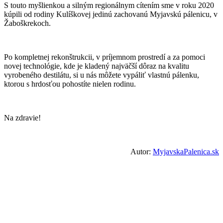
S touto myšlienkou a silným regionálnym cítením sme v roku 2020
kúpili od rodiny Kulíškovej jedinú zachovanú Myjavskú pálenicu, v
Žaboškrekoch.
Po kompletnej rekonštrukcii, v príjemnom prostredí a za pomoci
novej technológie, kde je kladený najväčší dôraz na kvalitu
vyrobeného destilátu, si u nás môžete vypáliť vlastnú pálenku,
ktorou s hrdosťou pohostíte nielen rodinu.
Na zdravie!
Autor:
MyjavskaPalenica.sk