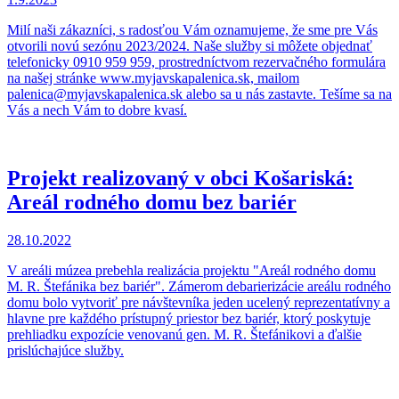
Milí naši zákazníci, s radosťou Vám oznamujeme, že sme pre Vás
otvorili novú sezónu 2023/2024. Naše služby si môžete objednať
telefonicky 0910 959 959, prostredníctvom rezervačného formulára
na našej stránke www.myjavskapalenica.sk, mailom
palenica@myjavskapalenica.sk alebo sa u nás zastavte. Tešíme sa na
Vás a nech Vám to dobre kvasí.
Projekt realizovaný v obci Košariská:
Areál rodného domu bez bariér
28.10.2022
V areáli múzea prebehla realizácia projektu "Areál rodného domu
M. R. Štefánika bez bariér". Zámerom debarierizácie areálu rodného
domu bolo vytvoriť pre návštevníka jeden ucelený reprezentatívny a
hlavne pre každého prístupný priestor bez bariér, ktorý poskytuje
prehliadku expozície venovanú gen. M. R. Štefánikovi a ďalšie
prislúchajúce služby.