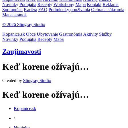
Novinky
Podujatia
Recepty
Workshopy
Mapa
Kontakt
Reklama
Spolupráca
Kariéra
FAQ
Podmienky používania
Ochrana súkromia
Mapa stránok
© 2026 Stingray Studio
Kopanice.sk
Obce
Ubytovanie
Gastronómia
Aktivity
Služby
Novinky
Podujatia
Recepty
Mapa
Zaujímavosti
Keď korene ožívajú…
Created by
Stingray Studio
Keď korene ožívajú…
Kopanice.sk
/
Novinky