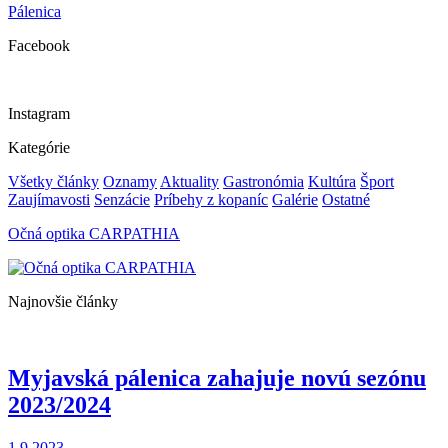
Pálenica
Facebook
Instagram
Kategórie
Všetky články
Oznamy
Aktuality
Gastronómia
Kultúra
Šport
Zaujímavosti
Senzácie
Príbehy z kopaníc
Galérie
Ostatné
Očná optika CARPATHIA
Najnovšie články
Myjavská pálenica zahajuje novú sezónu
2023/2024
1.9.2023