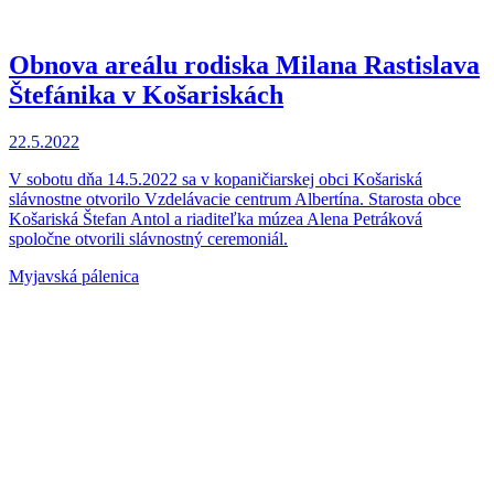
Obnova areálu rodiska Milana Rastislava
Štefánika v Košariskách
22.5.2022
V sobotu dňa 14.5.2022 sa v kopaničiarskej obci Košariská
slávnostne otvorilo Vzdelávacie centrum Albertína. Starosta obce
Košariská Štefan Antol a riaditeľka múzea Alena Petráková
spoločne otvorili slávnostný ceremoniál.
Myjavská pálenica