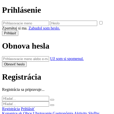
Prihlásenie
Zpamätaj si ma.
Zabudol som heslo.
Obnova hesla
Už som si spomenul.
Registrácia
Registrácia sa pripravuje...
Registrácia
Prihlásiť
Kopanice.sk
Obce
Ubytovanie
Gastronómia
Aktivity
Služby