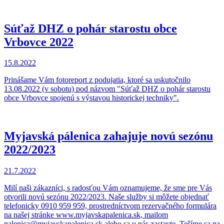
Súťaž DHZ o pohár starostu obce
Vrbovce 2022
15.8.2022
Prinášame Vám fotoreport z podujatia, ktoré sa uskutočnilo
13.08.2022 (v sobotu) pod názvom "Súťaž DHZ o pohár starostu
obce Vrbovce spojenú s výstavou historickej techniky".
Myjavská pálenica zahajuje novú sezónu
2022/2023
21.7.2022
Milí naši zákazníci, s radosťou Vám oznamujeme, že sme pre Vás
otvorili novú sezónu 2022/2023. Naše služby si môžete objednať
telefonicky 0910 959 959, prostredníctvom rezervačného formulára
na našej stránke www.myjavskapalenica.sk, mailom
palenica@myjavskapalenica.sk alebo sa u nás zastavte. Tešíme sa na