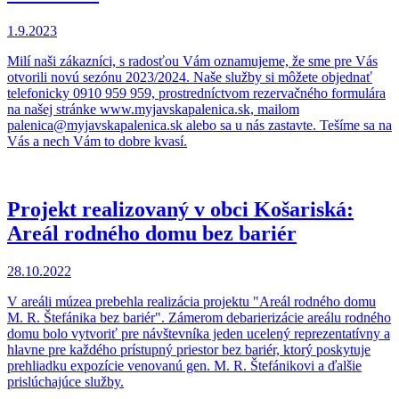
1.9.2023
Milí naši zákazníci, s radosťou Vám oznamujeme, že sme pre Vás
otvorili novú sezónu 2023/2024. Naše služby si môžete objednať
telefonicky 0910 959 959, prostredníctvom rezervačného formulára
na našej stránke www.myjavskapalenica.sk, mailom
palenica@myjavskapalenica.sk alebo sa u nás zastavte. Tešíme sa na
Vás a nech Vám to dobre kvasí.
Projekt realizovaný v obci Košariská:
Areál rodného domu bez bariér
28.10.2022
V areáli múzea prebehla realizácia projektu "Areál rodného domu
M. R. Štefánika bez bariér". Zámerom debarierizácie areálu rodného
domu bolo vytvoriť pre návštevníka jeden ucelený reprezentatívny a
hlavne pre každého prístupný priestor bez bariér, ktorý poskytuje
prehliadku expozície venovanú gen. M. R. Štefánikovi a ďalšie
prislúchajúce služby.