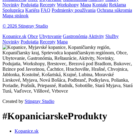
Novinky
Podujatia
Recepty
Workshopy
Mapa
Kontakt
Reklama
Spolupráca
Kariéra
FAQ
Podmienky používania
Ochrana súkromia
Mapa stránok
© 2026 Stingray Studio
Kopanice.sk
Obce
Ubytovanie
Gastronómia
Aktivity
Služby
Novinky
Podujatia
Recepty
Mapa
Created by
Stingray Studio
#KopaniciarskeProdukty
Kopanice.sk