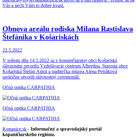
Vás a nech Vám to dobre kvasí.
Obnova areálu rodiska Milana Rastislava
Štefánika v Košariskách
22.5.2022
V sobotu dňa 14.5.2022 sa v kopaničiarskej obci Košariská
slávnostne otvorilo Vzdelávacie centrum Albertína. Starosta obce
Košariská Štefan Antol a riaditeľka múzea Alena Petráková
spoločne otvorili slávnostný ceremoniál.
Očná optika CARPATHIA
Očná optika CARPATHIA
Kopanice.sk
-
Informačný a spravodajský portál
kopaničiarskeho regiónu.