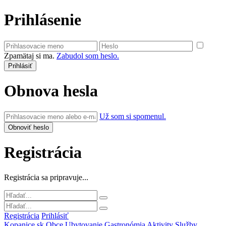
Prihlásenie
Zpamätaj si ma.
Zabudol som heslo.
Obnova hesla
Už som si spomenul.
Registrácia
Registrácia sa pripravuje...
Registrácia
Prihlásiť
Kopanice.sk
Obce
Ubytovanie
Gastronómia
Aktivity
Služby