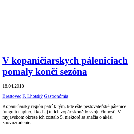
V kopaničiarskych páleniciach
pomaly končí sezóna
18.04.2018
Brestovec
F. Lhotský
Gastronómia
Kopaničiarsky región patrí k tým, kde ešte pestovateľské pálenice
fungujú naplno, i keď aj tu ich zopár skončilo svoju činnosť. V
myjavskom okrese ich zostalo 5, niektoré sa snažia o akési
znovuzrodenie.