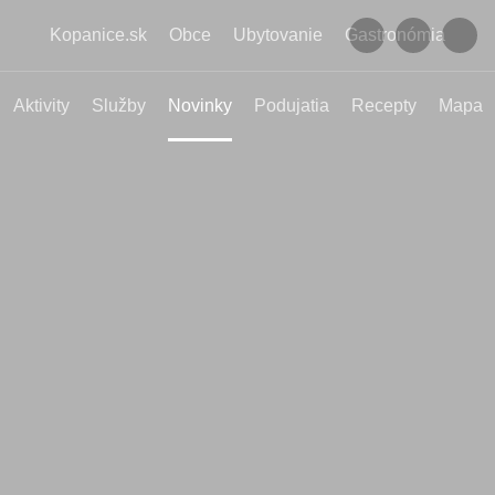
Kopanice.sk
Obce
Ubytovanie
Gastronómia
Aktivity
Služby
Novinky
Podujatia
Recepty
Mapa