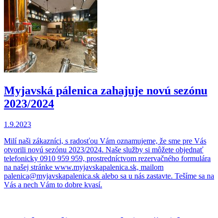
Myjavská pálenica zahajuje novú sezónu
2023/2024
1.9.2023
Milí naši zákazníci, s radosťou Vám oznamujeme, že sme pre Vás
otvorili novú sezónu 2023/2024. Naše služby si môžete objednať
telefonicky 0910 959 959, prostredníctvom rezervačného formulára
na našej stránke www.myjavskapalenica.sk, mailom
palenica@myjavskapalenica.sk alebo sa u nás zastavte. Tešíme sa na
Vás a nech Vám to dobre kvasí.