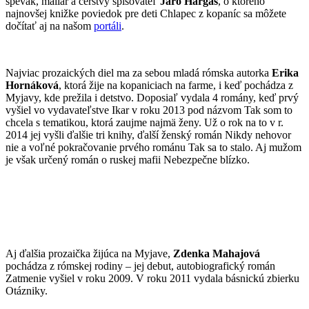
spevák, maliar a čerstvý spisovateľ
Jaro Hargaš
, o ktorého
najnovšej knižke poviedok pre deti Chlapec z kopaníc sa môžete
dočítať aj na našom
portáli
.
Najviac prozaických diel ma za sebou mladá rómska autorka
Erika
Hornáková
, ktorá žije na kopaniciach na farme, i keď pochádza z
Myjavy, kde prežila i detstvo. Doposiaľ vydala 4 romány, keď prvý
vyšiel vo vydavateľstve Ikar v roku 2013 pod názvom Tak som to
chcela s tematikou, ktorá zaujme najmä ženy. Už o rok na to v r.
2014 jej vyšli ďalšie tri knihy, ďalší ženský román Nikdy nehovor
nie a voľné pokračovanie prvého románu Tak sa to stalo. Aj mužom
je však určený román o ruskej mafii Nebezpečne blízko.
Aj ďalšia prozaička žijúca na Myjave,
Zdenka Mahajová
pochádza z rómskej rodiny – jej debut, autobiografický román
Zatmenie vyšiel v roku 2009. V roku 2011 vydala básnickú zbierku
Otázniky.