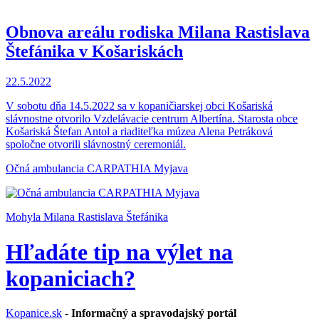
Obnova areálu rodiska Milana Rastislava
Štefánika v Košariskách
22.5.2022
V sobotu dňa 14.5.2022 sa v kopaničiarskej obci Košariská
slávnostne otvorilo Vzdelávacie centrum Albertína. Starosta obce
Košariská Štefan Antol a riaditeľka múzea Alena Petráková
spoločne otvorili slávnostný ceremoniál.
Očná ambulancia CARPATHIA Myjava
Mohyla Milana Rastislava Štefánika
Hľadáte tip na výlet na
kopaniciach?
Kopanice.sk
-
Informačný a spravodajský portál