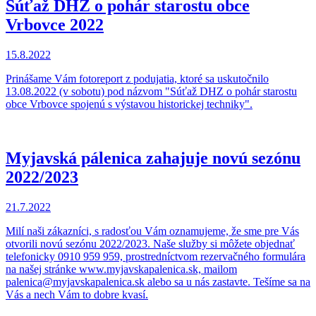
Súťaž DHZ o pohár starostu obce
Vrbovce 2022
15.8.2022
Prinášame Vám fotoreport z podujatia, ktoré sa uskutočnilo
13.08.2022 (v sobotu) pod názvom "Súťaž DHZ o pohár starostu
obce Vrbovce spojenú s výstavou historickej techniky".
Myjavská pálenica zahajuje novú sezónu
2022/2023
21.7.2022
Milí naši zákazníci, s radosťou Vám oznamujeme, že sme pre Vás
otvorili novú sezónu 2022/2023. Naše služby si môžete objednať
telefonicky 0910 959 959, prostredníctvom rezervačného formulára
na našej stránke www.myjavskapalenica.sk, mailom
palenica@myjavskapalenica.sk alebo sa u nás zastavte. Tešíme sa na
Vás a nech Vám to dobre kvasí.