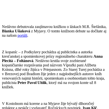
Nedávno debutovala zaujímavou knižkou o láskach M.R. Štefánika,
Blanka Ušiaková
z Myjavy. O tomto knižnom debute sa dočítate aj
na našom
portáli
.
Z kopaníc – z Podkylavy pochádza aj publicistka a autorka
kresťanskej a spomienkovej prózy regionálneho charakteru
Anna
Plecitá – Foltánová
. Nedávno krstila svoje zozbierané
kopaničiarske rozprávania pod názvom Víprafki pani Alžbeta
Krásna, dlhé roky žijúca v Priepasnom. Zo Starej Turej pochádza a
v Brezovej pod Bradlom žije jeden z najplodnejších autorov kníh
venovaných najmä histórii, spomienkam a osobnostiam tohto kraja,
publicista
Peter Pavol Uhlík
, ktorý má na svojom konte už 8
knižiek.
V Kostolnom má korene a na Myjave žije bývalý dlhoročný
redaktor a neskôr i vydavateľ Roľníckych noviniek,
Ivan Klč
,