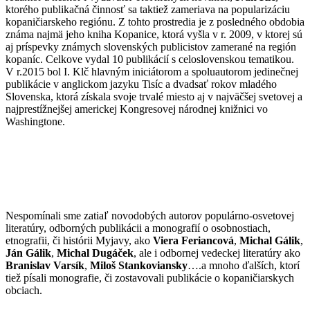
ktorého publikačná činnosť sa taktiež zameriava na popularizáciu
kopaničiarskeho regiónu. Z tohto prostredia je z posledného obdobia
známa najmä jeho kniha Kopanice, ktorá vyšla v r. 2009, v ktorej sú
aj príspevky známych slovenských publicistov zamerané na región
kopaníc. Celkove vydal 10 publikácií s celoslovenskou tematikou.
V r.2015 bol I. Klč hlavným iniciátorom a spoluautorom jedinečnej
publikácie v anglickom jazyku Tisíc a dvadsať rokov mladého
Slovenska, ktorá získala svoje trvalé miesto aj v najväčšej svetovej a
najprestížnejšej americkej Kongresovej národnej knižnici vo
Washingtone.
Nespomínali sme zatiaľ novodobých autorov populárno-osvetovej
literatúry, odborných publikácii a monografií o osobnostiach,
etnografii, či histórii Myjavy, ako
Viera Feriancová
,
Michal Gálik
,
Ján Gálik
,
Michal Dugáček
, ale i odbornej vedeckej literatúry ako
Branislav Varsík
,
Miloš Stankoviansky
….a mnoho ďalších, ktorí
tiež písali monografie, či zostavovali publikácie o kopaničiarskych
obciach.