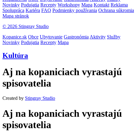
Novinky
Podujatia
Recepty
Workshopy
Mapa
Kontakt
Reklama
Spolupráca
Kariéra
FAQ
Podmienky používania
Ochrana súkromia
Mapa stránok
© 2026 Stingray Studio
Kopanice.sk
Obce
Ubytovanie
Gastronómia
Aktivity
Služby
Novinky
Podujatia
Recepty
Mapa
Kultúra
Aj na kopaniciach vyrastajú
spisovatelia
Created by
Stingray Studio
Aj na kopaniciach vyrastajú
spisovatelia