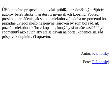
Účelom tohto príspevku bolo však priblížiť predovšetkým žijúcich
autorov beletristickej literatúry z myjavských kopaníc. Vopred
prosím o prepáčenie, ak som na niekoho zabudol a nespomenul ho,
prípadne uviedol niečo nesprávne, zároveň by som bol rád, ak
poznáte niekoho takého z kopaníc, ktorý by si tu ešte zaslúžil byť
spomenutý ako autor, aby ste sa ozvali na portál kopanice.sk, rád
príspevok doplním, či opravím.
Autor:
F. Lhotský
Foto:
F. Lhotský