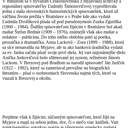
V minulosti sa v bývalom Československu z myjavskej učiteľky a
regionálnej spisovateľky Ľudmily Šimonovičovej vyprofilovala
jedna z mála slovenských humoristických spisovateliek, ktorá už
väčšinu života prežila v Bratislave a v Prahe kde ako vydatá
Ľudmila Dvořáková písala už pod pseudonymom Zuzka Zguriška
(1900 – 1984). Ďalším spisovateľom žijúcim v Bratislave bol akad.
maliar Štefan Bednár (1909 – 1976), známejší však ako maliar a
redaktor – publicista. Do toho istého obdobia patrí aj poetka,
prozaička a dramatička, Anna Lacková – Zora (1899 – 1988), ktorá
sa síce nenarodila na Myjave, ale tu ako banková úradníčka vydatá
za ev. farára začala písať svoje prvé diela. Jej vari najznámejšie dielo
Anička Jurkovičová bolo sfilmované jej synom, režisérom Jánom
Lackom. V Brezovej pod Bradlom sa narodil spisovateľ Ján Juríček
(1922 – 1992), ktorý sa zameriaval prevažne na biografickú
literatúru – písal o osobnostiach Slovenska najmä tých, ktoré sa
viazali k Brezovej a okoliu.
Prejdime však k žijúcim, súčasným spisovateľom, ktorí žijú na
Myjave a majú za sebou jednu, dve, či o niečo viac knižiek. Vari
najskúsenejšou autorkou poézie je všestranne umelecky nadaná