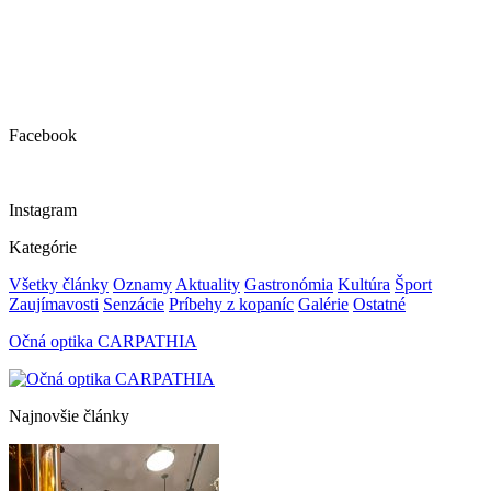
Facebook
Instagram
Kategórie
Všetky články
Oznamy
Aktuality
Gastronómia
Kultúra
Šport
Zaujímavosti
Senzácie
Príbehy z kopaníc
Galérie
Ostatné
Očná optika CARPATHIA
Najnovšie články