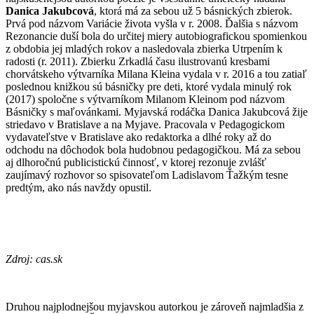
Danica Jakubcová
, ktorá má za sebou už 5 básnických zbierok.
Prvá pod názvom Variácie života vyšla v r. 2008. Ďalšia s názvom
Rezonancie duší bola do určitej miery autobiografickou spomienkou
z obdobia jej mladých rokov a nasledovala zbierka Utrpením k
radosti (r. 2011). Zbierku Zrkadlá času ilustrovanú kresbami
chorvátskeho výtvarníka Milana Kleina vydala v r. 2016 a tou zatiaľ
poslednou knižkou sú básničky pre deti, ktoré vydala minulý rok
(2017) spoločne s výtvarníkom Milanom Kleinom pod názvom
Básničky s maľovánkami. Myjavská rodáčka Danica Jakubcová žije
striedavo v Bratislave a na Myjave. Pracovala v Pedagogickom
vydavateľstve v Bratislave ako redaktorka a dlhé roky až do
odchodu na dôchodok bola hudobnou pedagogičkou. Má za sebou
aj dlhoročnú publicistickú činnosť, v ktorej rezonuje zvlášť
zaujímavý rozhovor so spisovateľom Ladislavom Ťažkým tesne
predtým, ako nás navždy opustil.
Zdroj: cas.sk
Druhou najplodnejšou myjavskou autorkou je zároveň najmladšia z