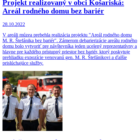
Projekt realizovaný v obci Košariská:
Areál rodného domu bez bariér
28.10.2022
V areáli múzea prebehla realizácia projektu "Areál rodného domu
M. R. Štefánika bez bariér". Zámerom debarierizácie areálu rodného
domu bolo vytvoriť pre návštevníka jeden ucelený reprezentatívny a
hlavne pre každého prístupný priestor bez bariér, ktorý poskytuje
prehliadku expozície venovanú gen. M. R. Štefánikovi a ďalšie
prislúchajúce služby.