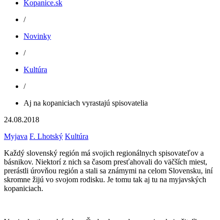
Kopanice.sk
/
Novinky
/
Kultúra
/
Aj na kopaniciach vyrastajú spisovatelia
24.08.2018
Myjava
F. Lhotský
Kultúra
Každý slovenský región má svojich regionálnych spisovateľov a
básnikov. Niektorí z nich sa časom presťahovali do väčších miest,
prerástli úrovňou región a stali sa známymi na celom Slovensku, iní
skromne žijú vo svojom rodisku. Je tomu tak aj tu na myjavských
kopaniciach.