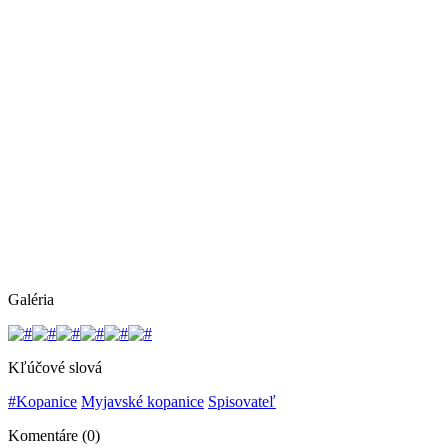
Galéria
Kľúčové slová
#Kopanice
Myjavské kopanice
Spisovateľ
Komentáre (0)