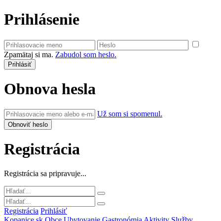
Prihlásenie
Zpamätaj si ma.
Zabudol som heslo.
Obnova hesla
Už som si spomenul.
Registrácia
Registrácia sa pripravuje...
Registrácia
Prihlásiť
Kopanice.sk
Obce
Ubytovanie
Gastronómia
Aktivity
Služby