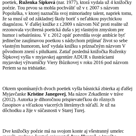
poetiek,
Ruženka Šípková
(nar. 1977), ktorá vydala už 4 knižočky
poézie. Tou prvou sa mohla pochváliť už v r. 2007 s názvom
Popoluška, v ktorej naznačila svoj mimoriadny talent, napriek tomu,
že sa musí už od základnej školy boriť s neľahkou psychickou
diagnózou. V ďalšej knižke z r.2009 s názvom Nič proti realite už
rezonovala vycibrená poetická duša s jej vlastným zmyslom pre
humor i sebairóniou. V r. 2012 opäť potvrdila svoje ambície byť
jedinečne zaujímavou poetkou s nádychom prijímať život so sebe
vlastným humorom, keď vydala knižku s príznačným názvom V
pôvodnom znení s pilulkami. Zatiaľ posledná knižočka Ruženky
Šípkovej vyšla v myjavskej agentúre ADUR s ilustráciami
myjavskej výtvarníčky Viery Búzikovej v roku 2016 pod názvom
Periem sa na tridsiatke.
Okrem spomínaných dvoch poetiek vyšla básnická zbierka aj ďalšej
Myjavčanke
Kristíne Janegovej
, Ma názov Zrkadlenie v tráve
(2012). Autorka je dlhoročnou prispievateľkou do rôznych
časopisov a víťazkou viacerých literárnych súťaží. Je už na
dôchodku a žije v súčasnosti v Starej Turej.
Dve knižočky poézie má na svojom konte aj všestranný umelec