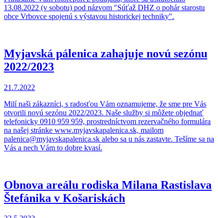
13.08.2022 (v sobotu) pod názvom "Súťaž DHZ o pohár starostu
obce Vrbovce spojenú s výstavou historickej techniky".
Myjavská pálenica zahajuje novú sezónu
2022/2023
21.7.2022
Milí naši zákazníci, s radosťou Vám oznamujeme, že sme pre Vás
otvorili novú sezónu 2022/2023. Naše služby si môžete objednať
telefonicky 0910 959 959, prostredníctvom rezervačného formulára
na našej stránke www.myjavskapalenica.sk, mailom
palenica@myjavskapalenica.sk alebo sa u nás zastavte. Tešíme sa na
Vás a nech Vám to dobre kvasí.
Obnova areálu rodiska Milana Rastislava
Štefánika v Košariskách