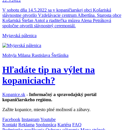
22.5.2022
V sobotu dňa 14.5.2022 sa v kopaničiarskej obci Košariská
slávnostne otvorilo Vzdelávacie centrum Albertína. Starosta obce
Košariská Štefan Antol a riaditeľka múzea Alena Petráková
spoločne otvorili slávnostný ceremoniál.
Myjavská pálenica
Mohyla Milana Rastislava Štefánika
Hľadáte tip na výlet na
kopaniciach?
Kopanice.sk
-
Informačný a spravodajský portál
kopaničiarskeho regiónu.
Zažite kopanice, miesto plné možností a zábavy.
Facebook
Instagram
Youtube
Kontakt
Reklama
Spolupráca
Kariéra
FAQ
Podmienky používania
Ochrana súkromia
Mapa stránok