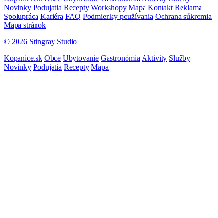
Novinky
Podujatia
Recepty
Workshopy
Mapa
Kontakt
Reklama
Spolupráca
Kariéra
FAQ
Podmienky používania
Ochrana súkromia
Mapa stránok
© 2026 Stingray Studio
Kopanice.sk
Obce
Ubytovanie
Gastronómia
Aktivity
Služby
Novinky
Podujatia
Recepty
Mapa