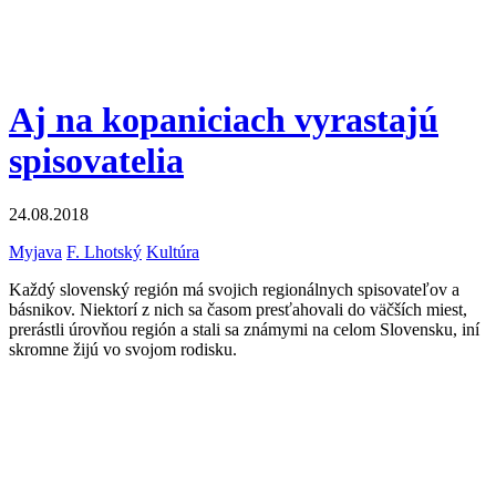
Aj na kopaniciach vyrastajú
spisovatelia
24.08.2018
Myjava
F. Lhotský
Kultúra
Každý slovenský región má svojich regionálnych spisovateľov a
básnikov. Niektorí z nich sa časom presťahovali do väčších miest,
prerástli úrovňou región a stali sa známymi na celom Slovensku, iní
skromne žijú vo svojom rodisku.