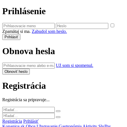
Prihlásenie
Zpamätaj si ma.
Zabudol som heslo.
Obnova hesla
Už som si spomenul.
Registrácia
Registrácia sa pripravuje...
Registrácia
Prihlásiť
Kopanice.sk
Obce
Ubytovanie
Gastronómia
Aktivity
Služby