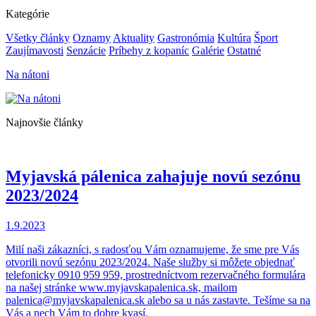
Kategórie
Všetky články
Oznamy
Aktuality
Gastronómia
Kultúra
Šport
Zaujímavosti
Senzácie
Príbehy z kopaníc
Galérie
Ostatné
Na nátoni
Najnovšie články
Myjavská pálenica zahajuje novú sezónu
2023/2024
1.9.2023
Milí naši zákazníci, s radosťou Vám oznamujeme, že sme pre Vás
otvorili novú sezónu 2023/2024. Naše služby si môžete objednať
telefonicky 0910 959 959, prostredníctvom rezervačného formulára
na našej stránke www.myjavskapalenica.sk, mailom
palenica@myjavskapalenica.sk alebo sa u nás zastavte. Tešíme sa na
Vás a nech Vám to dobre kvasí.