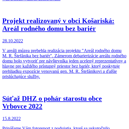
Projekt realizovaný v obci Košariská:
Areál rodného domu bez bariér
28.10.2022
V areáli múzea prebehla realizácia projektu "Areál rodného domu
M. R. Štefánika bez bariér". Zámerom debarierizácie areálu rodného
domu bolo vytvoriť pre návštevníka jeden ucelený reprezentatívny a
hlavne pre každého prístupný priestor bez bariér, ktorý poskytuje
prehliadku expozície venovanú gen. M. R. Štefánikovi a ďalšie
prislúchajúce služby.
Súťaž DHZ o pohár starostu obce
Vrbovce 2022
15.8.2022
Prinášame Vám fotoreport z podujatia, ktoré sa uskutočnilo