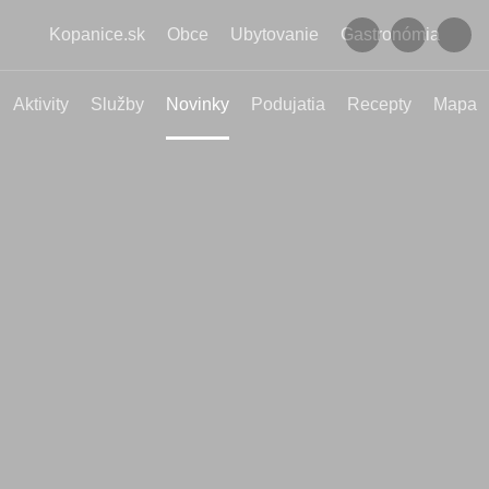
Kopanice.sk
Obce
Ubytovanie
Gastronómia
Aktivity
Služby
Novinky
Podujatia
Recepty
Mapa