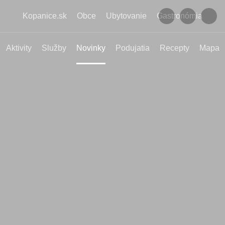
Kopanice.sk
Obce
Ubytovanie
Gastronómia
Aktivity
Služby
Novinky
Podujatia
Recepty
Mapa