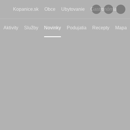
Kopanice.sk
Obce
Ubytovanie
Gastronómia
Aktivity
Služby
Novinky
Podujatia
Recepty
Mapa