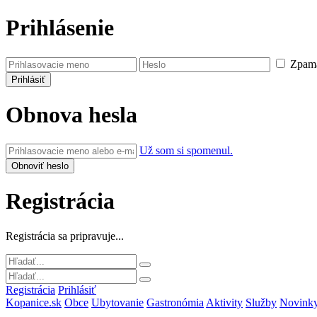
Prihlásenie
Zpamä
Obnova hesla
Už som si spomenul.
Registrácia
Registrácia sa pripravuje...
Registrácia
Prihlásiť
Kopanice.sk
Obce
Ubytovanie
Gastronómia
Aktivity
Služby
Novink