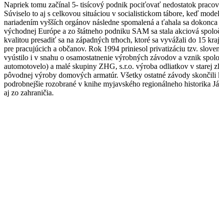
Napriek tomu začínal 5- tisícový podnik pociťovať nedostatok pracov
Súviselo to aj s celkovou situáciou v socialistickom tábore, keď mo
nariadením vyšších orgánov následne spomalená a ťahala sa dokonca 90
východnej Európe a zo štátneho podniku SAM sa stala akciová spoloč
kvalitou presadiť sa na západných trhoch, ktoré sa vyvážali do 15 k
pre pracujúcich a občanov. Rok 1994 priniesol privatizáciu tzv. slove
vyústilo i v snahu o osamostatnenie výrobných závodov a vznik spol
automotovelo) a malé skupiny ZHG, s.r.o. výroba odliatkov v starej
pôvodnej výroby domových armatúr. Všetky ostatné závody skončili 
podrobnejšie rozobrané v knihe myjavského regionálneho historika Já
aj zo zahraničia.