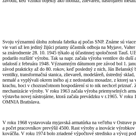
závodu, keď vznikli objekty ako montáž, zlievareň, nástrojáreň metali
Svoju významnú úlohu zohrala fabrika aj počas SNP. Známe sú viaceré
vie vari už len jediný žijúci priamy účastník odboja na Myjave, Val
sa znárodnenie 28. 10. 1945 týkalo aj účastinnej spoločnosti Tauš. U
podarilo rozšíriť výrobu. Tak sa napr. začala výroba ventilov do duš
udalostí z februára 1948. Významným dátumom pre závod bol 1. január
závod prakticky až do 80. rokov, keď posledný z nich, Ján Belanský 
ventilky, transformačná stanica, zlievareň, modeláreň, ústredný sklad,
nemalé a vyplývali okrem iného aj z nedostatku mosadze, z ktorej s
krachu, hoci v chozrasčotnom hospodárení si to nik nechcel priznať. Z
mechanizácie výroby. V roku 1963 začala výroba priemyselných armatú
výstavba novej nástrojárne, ktorá začala prevádzku v r.1965. V roku
OMNIA Bratislava.
V roku 1968 vystavovala myjavská armatúrka na veľtrhu v Ostrave pr
a počet pracovníkov prevýšil 4500. Rast výroby a inovácie výrobkov 
kováčňa. V roku 1974 bolo zriadené výpočtové stredisko a vývoj podn