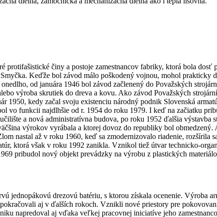
začná dielňa, zámočnícka a mechanizačná dielňa ako i teplá lisovňa.
 protifašistické činy a postoje zamestnancov fabriky, ktorá bola dosť
ter Smyčka. Keďže bol závod málo poškodený vojnou, mohol prakticky d
ž onedlho, od januára 1946 bol závod začlenený do Považských strojárn
í alebo výroba skrutiek do dreva a kovu. Ako závod Považských strojárn
 1950, kedy začal svoju existenciu národný podnik Slovenská armatúrka
bol vo funkcii najdlhšie od r. 1954 do roku 1979. I keď na začiatku p
 učilište a nová administratívna budova, po roku 1952 ďalšia výstavba st
a väčšina výrokov vyrábala a ktorej dovoz do republiky bol obmedzený
lom nastal až v roku 1960, keď sa zmodernizovalo riadenie, rozšírila sa
r, ktorá však v roku 1992 zanikla. Vznikol tiež útvar technicko-orga
 1969 pribudol nový objekt prevádzky na výrobu z plastických materiál
vú jednopákovú drezovú batériu, s ktorou získala ocenenie. Výroba arm
pokračovali aj v ďalších rokoch. Vznikli nové priestory pre pokovovan
iku napredoval aj vďaka veľkej pracovnej iniciatíve jeho zamestnancov