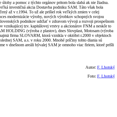
e úlohy a pomoc z týchto orgánov pritom bola slabá ak nie žiadna.
a veľká investičná akcia Dostavba podniku SAM. Táto však bola
ený až v r.1994. To už ale prišiel rok veľkých zmien v celej
proces modernizácie výroby, nových výrobkov schopných svojou
nu slovenských podnikov udržať v zdravom vývoji a rozvoji prospešnom
rov vznikajúcej tzv. kapitálovej vrstvy a akcionárov FNM a neskôr to
ba SAM HOLDING (výroba z plastov), dnes Slovplast, Motosam (výroba
a najmä firma SLOVARM, ktorá vznikla v októbri r.2000 v objektoch
lednej SAM, a.s. v roku 2000. Mnohé príčiny tohto diania sú
jme v dnešnom areáli bývalej SAM je omnoho viac firiem, ktoré prišli
Autor:
F. Lhotský
Foto:
F. Lhotský