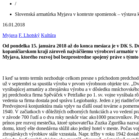
/
Slovenská armatúrka Myjava v kontexte spomienok – výstava k
16.01.2018
Myjava
F. Lhotský
Kultúra
Od pondelka 15. januára 2018 až do konca mesiaca je v DK S.
kopaničiarskom kraji zároveň najväčšiemu výrobcovi armatúr v 
Myjava, ktorého rozvoj bol bezprostredne spojený práve s tým
I keď sa tento termín nezhoduje celkom presne s príchodom predchod
už v septembri sa spustila výroba v prvom výrobnom objekte tzv. „Dvo
vyrábajúcej armatúry a zbrojársku výrobu a v dôsledku mníchovského
jej predchodca firma Spěváček v Petržalke po 1. sv. vojne vyrábala r
vedenia sa firma dostala pod správu Legiobanky. Jeden z jej riadite
Predvojnová konjunktúra mala vplyv na ďalší osud továrne a pomerne r
1940. V začiatkoch v dôležitých odborných funkciách a vo vedení pr
v závode 700 ľudí a o dva roky neskôr viac ako1000 pracovníkov. Po
prínos pre rozvoj mestečka, ktoré spisovateľka Zuzka Zguriška nazv
domu, ktorý ešte donedávna slúžil ako jediný hotel v meste. Počas v
zbrojárskych výrobkov stále vzrastala. Napr. tržby v roku 1942 dosi