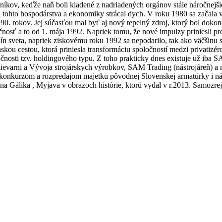
níkov, keďže naň boli kladené z nadriadených orgánov stále náročnejši
del tohto hospodárstva a ekonomiky strácal dych. V roku 1980 sa začal
. rokov. Jej súčasťou mal byť aj nový tepelný zdroj, ktorý bol dokonč
nosť a to od 1. mája 1992. Napriek tomu, že nové impulzy priniesli 
rajín sveta, napriek ziskovému roku 1992 sa nepodarilo, tak ako väčši
nskou cestou, ktorá priniesla transformáciu spoločností medzi privatizé
očnosti tzv. holdingového typu. Z toho prakticky dnes existuje už i
 zlievarni a Vývoja strojárskych výrobkov, SAM Trading (nástrojáreň) 
konkurzom a rozpredajom majetku pôvodnej Slovenskej armatúrky i nás
na Gálika , Myjava v obrazoch histórie, ktorú vydal v r.2013. Samozre