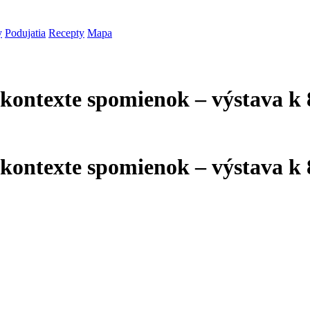
y
Podujatia
Recepty
Mapa
ontexte spomienok – výstava k 8
ontexte spomienok – výstava k 8