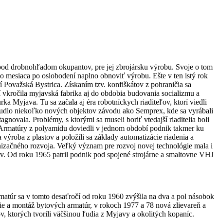
 pod drobnohľadom okupantov, pre jej zbrojársku výrobu. Svoje o tom
o mesiaca po oslobodení naplno obnoviť výrobu. Ešte v ten istý rok
í Považská Bystrica. Získaním tzv. konfiškátov z pohraničia sa
í vkročila myjavská fabrika aj do obdobia budovania socializmu a
 Myjava. Tu sa začala aj éra robotníckych riaditeľov, ktorí viedli
ribudlo niekoľko nových objektov závodu ako Semprex, kde sa vyrábali
agnovala. Problémy, s ktorými sa museli boriť vtedajší riaditelia boli
. Armatúry z polyamidu doviedli v jednom období podnik takmer ku
 výroba z plastov a položili sa základy automatizácie riadenia a
nizačného rozvoja. Veľký význam pre rozvoj novej technológie mala i
ov. Od roku 1965 patril podnik pod spojené strojárne a smaltovne VHJ
atúr sa v tomto desaťročí od roku 1960 zvýšila na dva a pol násobok
ie a montáž bytových armatúr, v rokoch 1977 a 78 nová zlievareň a
, ktorých tvorili väčšinou ľudia z Myjavy a okolitých kopaníc.