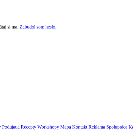
taj si ma.
Zabudol som heslo.
y
Podujatia
Recepty
Workshopy
Mapa
Kontakt
Reklama
Spolupráca
Ka