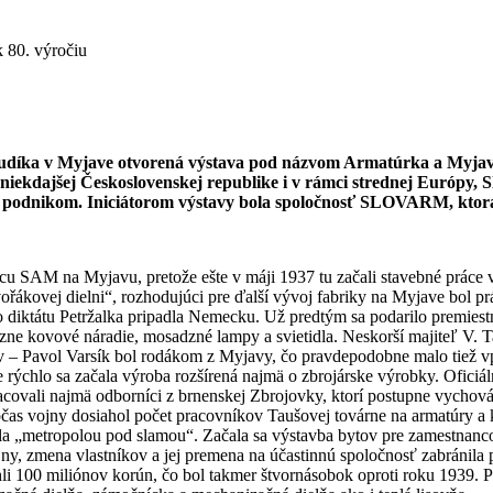
 80. výročiu
 Dudíka v Myjave otvorená výstava pod názvom Armatúrka a Myja
niekdajšej Československej republike i v rámci strednej Európy,
to podnikom. Iniciátorom výstavy bola spoločnosť SLOVARM, ktor
cu SAM na Myjavu, pretože ešte v máji 1937 tu začali stavebné práce v
řákovej dielni“, rozhodujúci pre ďalší vývoj fabriky na Myjave bol pr
 diktátu Petržalka pripadla Nemecku. Už predtým sa podarilo premiest
ôzne kovové náradie, mosadzné lampy a svietidla. Neskorší majiteľ V. T
ľov – Pavol Varsík bol rodákom z Myjavy, čo pravdepodobne malo tiež vp
ýchlo sa začala výroba rozšírená najmä o zbrojárske výrobky. Oficiáln
acovali najmä odborníci z brnenskej Zbrojovky, ktorí postupne vycho
čas vojny dosiahol počet pracovníkov Taušovej továrne na armatúry a 
ala „metropolou pod slamou“. Začala sa výstavba bytov pre zamestnanco
ojny, zmena vlastníkov a jej premena na účastinnú spoločnosť zabráni
ahli 100 miliónov korún, čo bol takmer štvornásobok oproti roku 1939