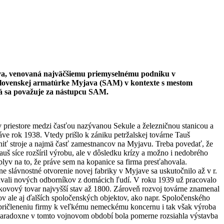
va, venovaná najväčšiemu priemyselnému podniku v
 Slovenskej armatúrke Myjava (SAM) v kontexte s mestom
á sa považuje za nástupcu SAM.
 priestore medzi časťou nazývanou Sekule a železničnou stanicou a
áve rok 1938. Vtedy prišlo k zániku petržalskej továrne Tauš
niť stroje a najmä časť zamestnancov na Myjavu. Treba povedať, že
auš síce rozšíril výrobu, ale v dôsledku krízy a možno i nedobrého
lyv na to, že práve sem na kopanice sa firma presťahovala.
e slávnostné otvorenie novej fabriky v Myjave sa uskutočnilo až v r.
vávali nových odborníkov z domácich ľudí. V roku 1939 už pracovalo
kovový tovar najvyšší stav až 1800. Zároveň rozvoj továrne znamenal
v ale aj ďalších spoločenských objektov, ako napr. Spoločenského
la pričleneniu firmy k veľkému nemeckému koncernu i tak však výroba
. Paradoxne v tomto vojnovom období bola pomerne rozsiahla výstavba