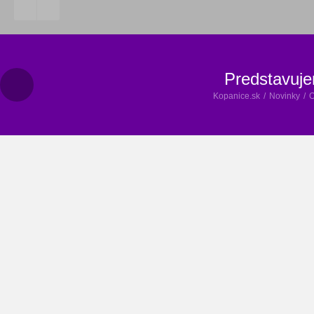
Predstavuje
Kopanice.sk
/
Novinky
/
01.01.2018
Stingray Studio
Oznamy
Dnešok je pre portál Kopanice.sk veľký deň, pretože po mesiacoch
jedinečný portál združujúci celý kopaničiarsky región. Najlukrat
kompletne prepracovaný dizajn sa nesie v duchu slivkových sadov
Dizajn stránky má v sebe zapracované tie najaktuálnejšie a n
internetových portálov a preto vás srdečne vítame na stránke Kop
nový kopaničiarsky portál páčiť a nájdete v ňom plnohodnotné využit