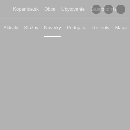
Kopanice.sk
Obce
Ubytovanie
Gastronómia
Aktivity
Služby
Novinky
Podujatia
Recepty
Mapa