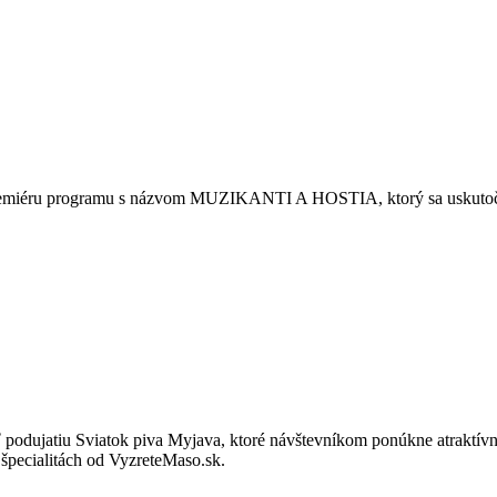
remiéru programu s názvom MUZIKANTI A HOSTIA, ktorý sa uskutoč
ť podujatiu Sviatok piva Myjava, ktoré návštevníkom ponúkne atraktívn
 špecialitách od VyzreteMaso.sk.