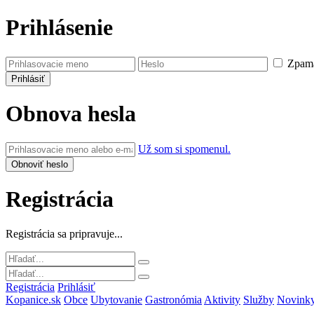
Prihlásenie
Zpamä
Obnova hesla
Už som si spomenul.
Registrácia
Registrácia sa pripravuje...
Registrácia
Prihlásiť
Kopanice.sk
Obce
Ubytovanie
Gastronómia
Aktivity
Služby
Novink