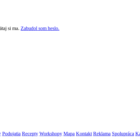
taj si ma.
Zabudol som heslo.
y
Podujatia
Recepty
Workshopy
Mapa
Kontakt
Reklama
Spolupráca
Ka