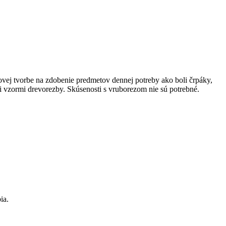
dovej tvorbe na zdobenie predmetov dennej potreby ako boli črpáky,
i vzormi drevorezby. Skúsenosti s vruborezom nie sú potrebné.
ia.