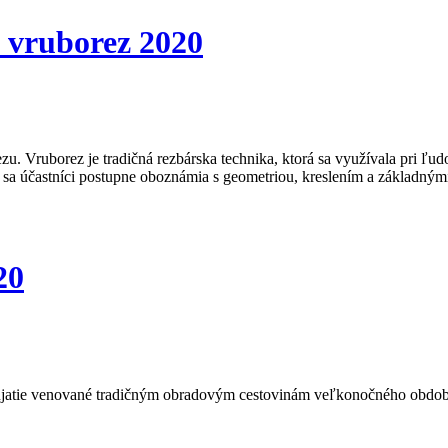
 vruborez 2020
u. Vruborez je tradičná rezbárska technika, ktorá sa využívala pri ľu
 sa účastníci postupne oboznámia s geometriou, kreslením a základným
20
ujatie venované tradičným obradovým cestovinám veľkonočného obdob