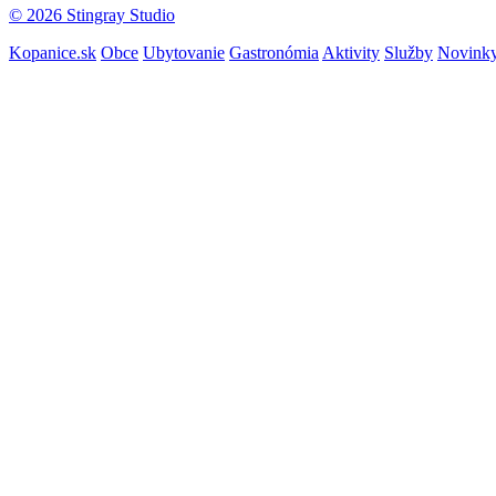
© 2026 Stingray Studio
Kopanice.sk
Obce
Ubytovanie
Gastronómia
Aktivity
Služby
Novink