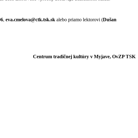
06
,
eva.cmelova@ctk.tsk.sk
alebo priamo lektorovi (
Dušan
Centrum tradičnej kultúry v Myjave, OvZP TSK