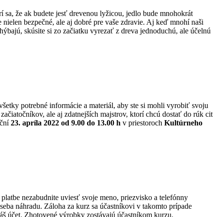
í sa, že ak budete jesť drevenou lyžicou, jedlo bude mnohokrát
e nielen bezpečné, ale aj dobré pre vaše zdravie. Aj keď mnohí naši
bajú, skúsite si zo začiatku vyrezať z dreva jednoduchú, ale účelnú
etky potrebné informácie a materiál, aby ste si mohli vyrobiť svoju
čiatočníkov, ale aj zdatnejších majstrov, ktorí chcú dostať do rúk cit
oční
23. apríla 2022 od 9.00 do 13.00 h
v priestoroch
Kultúrneho
i platbe nezabudnite uviesť svoje meno, priezvisko a telefónny
 seba náhradu. Záloha za kurz sa účastníkovi v takomto prípade
váš účet. Zhotovené výrobky zostávajú účastníkom kurzu.