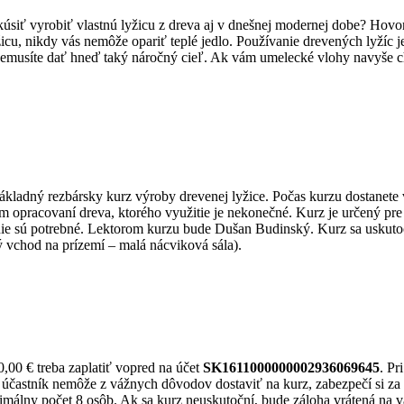
úsiť vyrobiť vlastnú lyžicu z dreva aj v dnešnej modernej dobe? Hovor
žicu, nikdy vás nemôže opariť teplé jedlo. Používanie drevených lyžíc j
nemusíte dať hneď taký náročný cieľ. Ak vám umelecké vlohy navyše chý
kladný rezbársky kurz výroby drevenej lyžice. Počas kurzu dostanete vš
 opracovaní dreva, ktorého využitie je nekonečné. Kurz je určený pre za
 nie sú potrebné. Lektorom kurzu bude Dušan Budinský. Kurz sa uskut
 vchod na prízemí – malá nácviková sála).
,00 € treba zaplatiť vopred na účet
SK1611000000002936069645
. Pr
ý účastník nemôže z vážnych dôvodov dostaviť na kurz, zabezpečí si za
imálny počet 8 osôb. Ak sa kurz neuskutoční, bude záloha vrátená na 