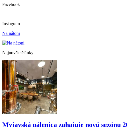
Facebook
Instagram
Na nátoni
Najnovšie články
Myjavská pálenica zahajuje novú sezónu 2