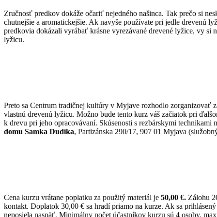
Zručnosť predkov dokáže očariť nejedného našinca. Tak prečo si nesk
chutnejšie a aromatickejšie. Ak navyše používate pri jedle drevenú ly
predkovia dokázali vyrábať krásne vyrezávané drevené lyžice, vy si 
lyžicu.
Preto sa Centrum tradičnej kultúry v Myjave rozhodlo zorganizovať zá
vlastnú drevenú lyžicu. Možno bude tento kurz váš začiatok pri ďalšom
k drevu pri jeho opracovávaní. Skúsenosti s rezbárskymi technikami
domu Samka Dudíka
, Partizánska 290/17, 907 01 Myjava (služobný
Cena kurzu vrátane poplatku za použitý materiál je
50,00 €.
Zálohu 20
kontakt. Doplatok 30,00 € sa hradí priamo na kurze. Ak sa prihlásen
neposiela naspäť. Minimálny počet účastníkov kurzu sú 4 osoby, max