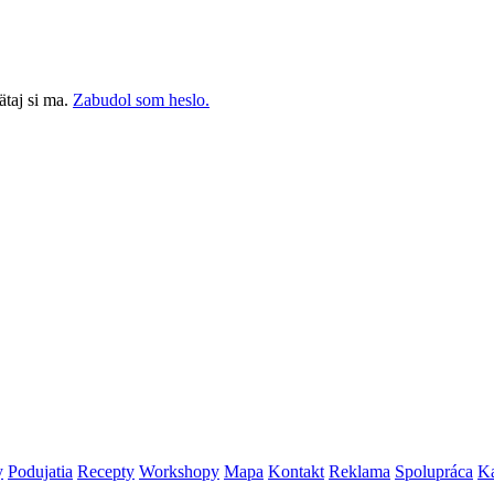
taj si ma.
Zabudol som heslo.
y
Podujatia
Recepty
Workshopy
Mapa
Kontakt
Reklama
Spolupráca
Ka