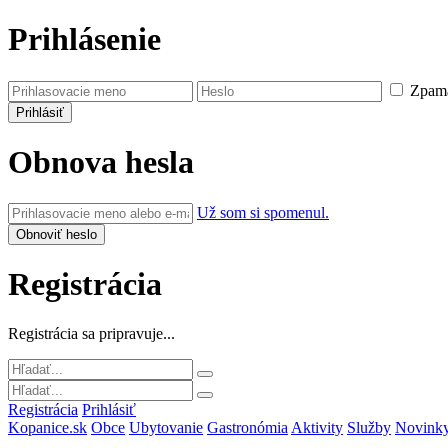
Prihlásenie
Zpamä
Obnova hesla
Už som si spomenul.
Registrácia
Registrácia sa pripravuje...
Registrácia
Prihlásiť
Kopanice.sk
Obce
Ubytovanie
Gastronómia
Aktivity
Služby
Novink