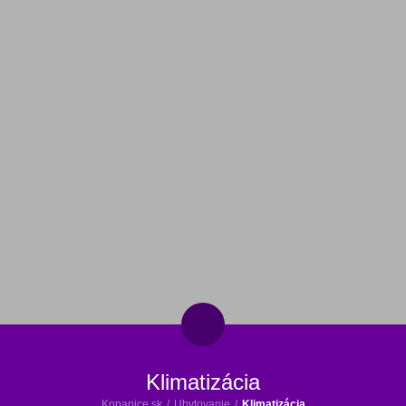
Klimatizácia
Kopanice.sk
/
Ubytovanie
/
Klimatizácia