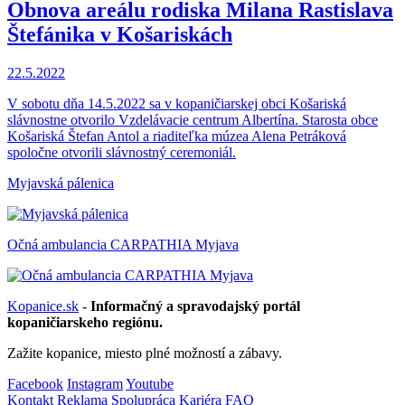
Obnova areálu rodiska Milana Rastislava
Štefánika v Košariskách
22.5.2022
V sobotu dňa 14.5.2022 sa v kopaničiarskej obci Košariská
slávnostne otvorilo Vzdelávacie centrum Albertína. Starosta obce
Košariská Štefan Antol a riaditeľka múzea Alena Petráková
spoločne otvorili slávnostný ceremoniál.
Myjavská pálenica
Očná ambulancia CARPATHIA Myjava
Kopanice.sk
-
Informačný a spravodajský portál
kopaničiarskeho regiónu.
Zažite kopanice, miesto plné možností a zábavy.
Facebook
Instagram
Youtube
Kontakt
Reklama
Spolupráca
Kariéra
FAQ