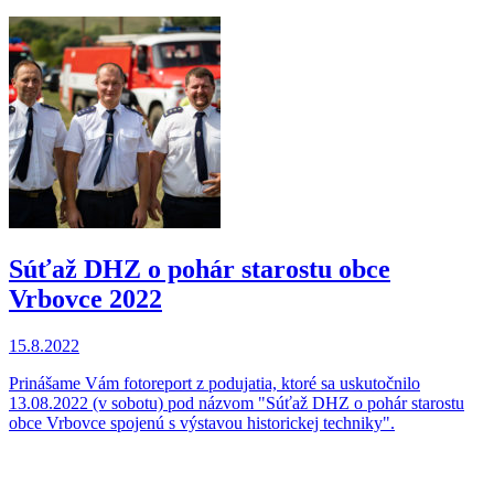
Súťaž DHZ o pohár starostu obce
Vrbovce 2022
15.8.2022
Prinášame Vám fotoreport z podujatia, ktoré sa uskutočnilo
13.08.2022 (v sobotu) pod názvom "Súťaž DHZ o pohár starostu
obce Vrbovce spojenú s výstavou historickej techniky".