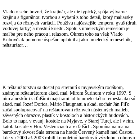
Vlado o sebe hovorí, že krajinár, ale nie typický, spája výtvarne
krajinu s figurálnou tvorbou a vyberá z toho detail, ktorý maliarsky
rozvíja do rôznych variácií. Používa najčastejšie temperu, gvaš (druh
vodovej farby) a mastnú kriedu. Spolu s umeleckým remeslom je
maľba pre neho prácou i relaxom. Okrem toho sa však Vlado
Kubovčiak pomerne úspešne uplatnil aj ako umelecký remeselník,
reštaurátor…
K reštaurátorstvu sa dostal po stretnutí s myjavským rodákom,
známym reštaurátorom akad. mal. Mirom Šurinom v roku 1997. S
ním a neskôr i s ďalšími majstrami tohto umeleckého remesla ako sú
akad. mal Jozef Dorica, Mário Flaugnatti a akad. sochár Ján Fiľo
začal spolupracovať na reštaurovaní rôznych nástenných malieb,
závesných obrazov, plastík v kostoloch a historických budovách.
Bolo to napr. v evanj. kostole na Myjave, v Starej Turej, ale i v rím.
katol. kostole v Hor. Vesteniciach a v ďalších. Spomína najmä na
barokový skvost Sala terrena na hrade Červený kameň nad Častou,
kde v r.2000 až 2003 robili kompletnú barokovú výzdobu a obnovu