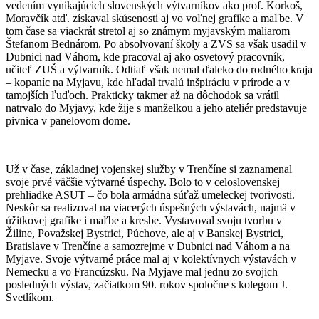
vedením vynikajúcich slovenských výtvarníkov ako prof. Korkoš,
Moravčík atď. získaval skúsenosti aj vo voľnej grafike a maľbe. V
tom čase sa viackrát stretol aj so známym myjavským maliarom
Štefanom Bednárom. Po absolvovaní školy a ZVS sa však usadil v
Dubnici nad Váhom, kde pracoval aj ako osvetový pracovník,
učiteľ ZUŠ a výtvarník. Odtiaľ však nemal ďaleko do rodného kraja
– kopaníc na Myjavu, kde hľadal trvalú inšpiráciu v prírode a v
tamojších ľuďoch. Prakticky takmer až na dôchodok sa vrátil
natrvalo do Myjavy, kde žije s manželkou a jeho ateliér predstavuje
pivnica v panelovom dome.
Už v čase, základnej vojenskej služby v Trenčíne si zaznamenal
svoje prvé väčšie výtvarné úspechy. Bolo to v celoslovenskej
prehliadke ASUT – čo bola armádna súťaž umeleckej tvorivosti.
Neskôr sa realizoval na viacerých úspešných výstavách, najmä v
úžitkovej grafike i maľbe a kresbe. Vystavoval svoju tvorbu v
Žiline, Považskej Bystrici, Púchove, ale aj v Banskej Bystrici,
Bratislave v Trenčíne a samozrejme v Dubnici nad Váhom a na
Myjave. Svoje výtvarné práce mal aj v kolektívnych výstavách v
Nemecku a vo Francúzsku. Na Myjave mal jednu zo svojich
posledných výstav, začiatkom 90. rokov spoločne s kolegom J.
Svetlíkom.