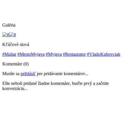
Galéria
Kľúčové slová
#Maliar
#MestoMyjava
#Myjava
#Restaurator
#VladoKubovciak
Komentáre (0)
Musíte sa
prihlásiť
pre pridávanie komentárov...
Ešte neboli pridané žiadne komentáre, buďte prvý a začnite
konverzáciu...