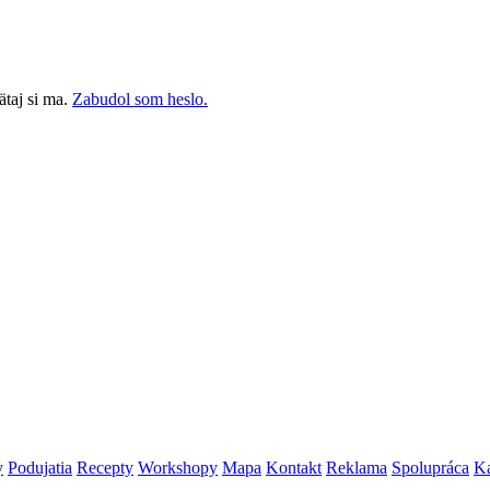
taj si ma.
Zabudol som heslo.
y
Podujatia
Recepty
Workshopy
Mapa
Kontakt
Reklama
Spolupráca
Ka