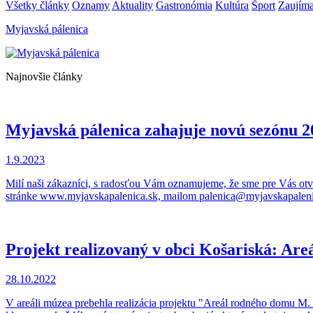
Všetky články
Oznamy
Aktuality
Gastronómia
Kultúra
Šport
Zaujíma
Myjavská pálenica
Najnovšie články
Myjavská pálenica zahajuje novú sezónu 2
1.9.2023
Milí naši zákazníci, s radosťou Vám oznamujeme, že sme pre Vás otv
stránke www.myjavskapalenica.sk, mailom palenica@myjavskapalenica
Projekt realizovaný v obci Košariská: Are
28.10.2022
V areáli múzea prebehla realizácia projektu "Areál rodného domu M. 