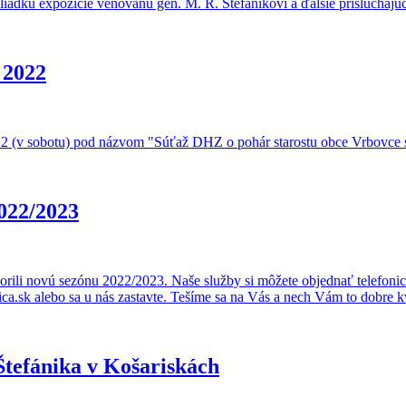
hliadku expozície venovanú gen. M. R. Štefánikovi a ďalšie prislúchajúc
 2022
022 (v sobotu) pod názvom "Súťaž DHZ o pohár starostu obce Vrbovce sp
022/2023
orili novú sezónu 2022/2023. Naše služby si môžete objednať telefoni
.sk alebo sa u nás zastavte. Tešíme sa na Vás a nech Vám to dobre k
Štefánika v Košariskách