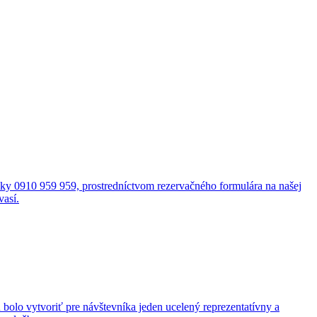
cky 0910 959 959, prostredníctvom rezervačného formulára na našej
vasí.
bolo vytvoriť pre návštevníka jeden ucelený reprezentatívny a