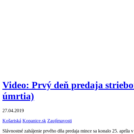
Video: Prvý deň predaja striebo
úmrtia)
27.04.2019
Košariská
Kopanice.sk
Zaujímavosti
Slávnostné zahájenie prvého dňa predaja mince sa konalo 25. apríla v 