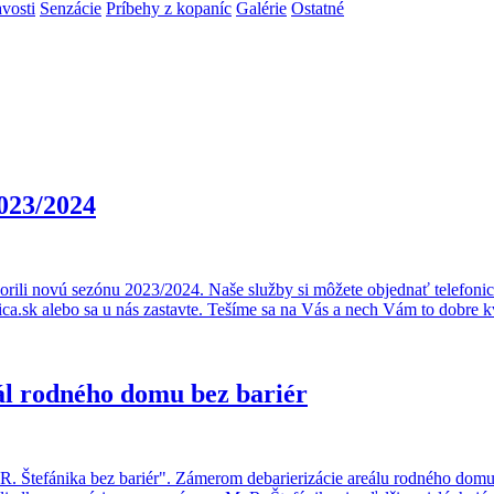
vosti
Senzácie
Príbehy z kopaníc
Galérie
Ostatné
023/2024
orili novú sezónu 2023/2024. Naše služby si môžete objednať telefoni
.sk alebo sa u nás zastavte. Tešíme sa na Vás a nech Vám to dobre k
ál rodného domu bez bariér
R. Štefánika bez bariér". Zámerom debarierizácie areálu rodného domu 