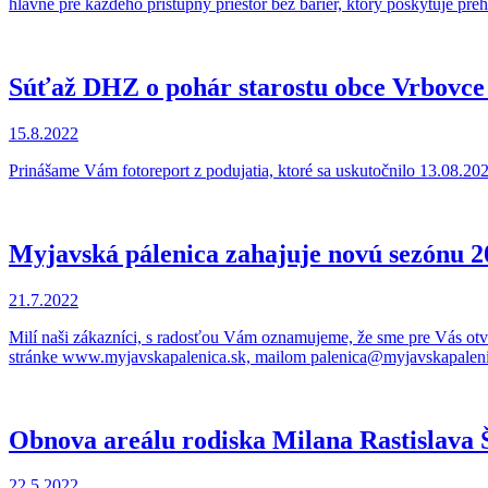
hlavne pre každého prístupný priestor bez bariér, ktorý poskytuje pre
Súťaž DHZ o pohár starostu obce Vrbovce
15.8.2022
Prinášame Vám fotoreport z podujatia, ktoré sa uskutočnilo 13.08.2
Myjavská pálenica zahajuje novú sezónu 2
21.7.2022
Milí naši zákazníci, s radosťou Vám oznamujeme, že sme pre Vás otv
stránke www.myjavskapalenica.sk, mailom palenica@myjavskapalenica
Obnova areálu rodiska Milana Rastislava 
22.5.2022