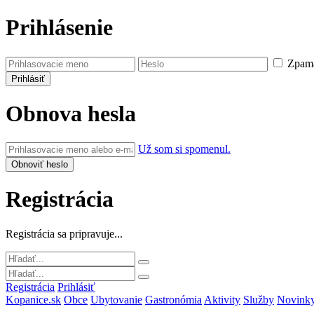
Prihlásenie
Zpamä
Obnova hesla
Už som si spomenul.
Registrácia
Registrácia sa pripravuje...
Registrácia
Prihlásiť
Kopanice.sk
Obce
Ubytovanie
Gastronómia
Aktivity
Služby
Novink