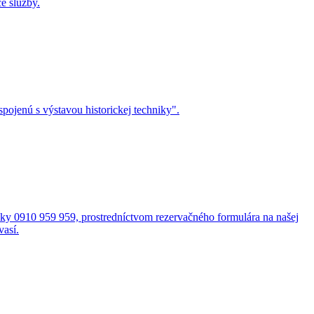
e služby.
ojenú s výstavou historickej techniky".
cky 0910 959 959, prostredníctvom rezervačného formulára na našej
vasí.