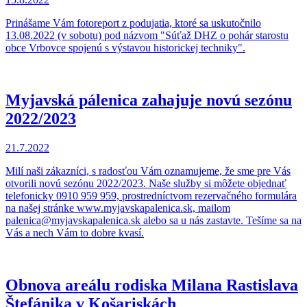
Prinášame Vám fotoreport z podujatia, ktoré sa uskutočnilo
13.08.2022 (v sobotu) pod názvom "Súťaž DHZ o pohár starostu
obce Vrbovce spojenú s výstavou historickej techniky".
Myjavská pálenica zahajuje novú sezónu
2022/2023
21.7.2022
Milí naši zákazníci, s radosťou Vám oznamujeme, že sme pre Vás
otvorili novú sezónu 2022/2023. Naše služby si môžete objednať
telefonicky 0910 959 959, prostredníctvom rezervačného formulára
na našej stránke www.myjavskapalenica.sk, mailom
palenica@myjavskapalenica.sk alebo sa u nás zastavte. Tešíme sa na
Vás a nech Vám to dobre kvasí.
Obnova areálu rodiska Milana Rastislava
Štefánika v Košariskách