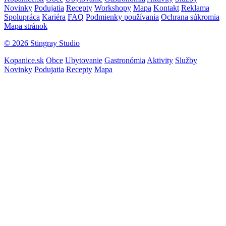
Novinky
Podujatia
Recepty
Workshopy
Mapa
Kontakt
Reklama
Spolupráca
Kariéra
FAQ
Podmienky používania
Ochrana súkromia
Mapa stránok
© 2026 Stingray Studio
Kopanice.sk
Obce
Ubytovanie
Gastronómia
Aktivity
Služby
Novinky
Podujatia
Recepty
Mapa