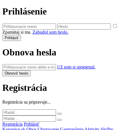
Prihlásenie
Zpamätaj si ma.
Zabudol som heslo.
Obnova hesla
Už som si spomenul.
Registrácia
Registrácia sa pripravuje...
Registrácia
Prihlásiť
Kopanice.sk
Obce
Ubytovanie
Gastronómia
Aktivity
Služby