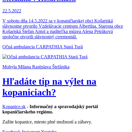
22.5.2022
V sobotu dňa 14.5.2022 sa v kopaničiarskej obci Košariská
slávnostne otvorilo Vzdelávacie centrum Albertína. Starosta obce
Košariská Štefan Antol a riaditeľka múzea Alena Petráková
spoločne otvorili slávnostný ceremoniál.
Očná ambulancia CARPATHIA Stará Turá
Mohyla Milana Rastislava Štefánika
Hľadáte tip na výlet na
kopaniciach?
Kopanice.sk
-
Informačný a spravodajský portál
kopaničiarskeho regiónu.
Zažite kopanice, miesto plné možností a zábavy.
Facebook
Instagram
Youtube