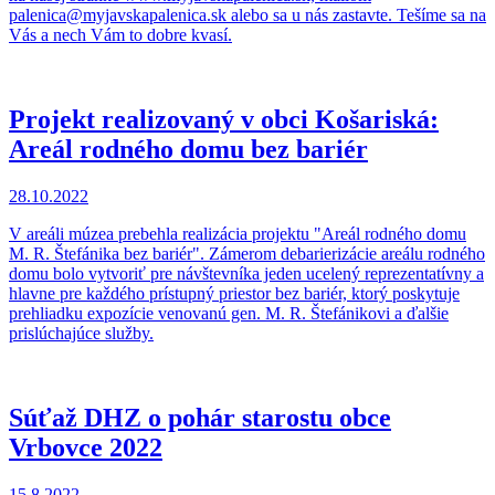
palenica@myjavskapalenica.sk alebo sa u nás zastavte. Tešíme sa na
Vás a nech Vám to dobre kvasí.
Projekt realizovaný v obci Košariská:
Areál rodného domu bez bariér
28.10.2022
V areáli múzea prebehla realizácia projektu "Areál rodného domu
M. R. Štefánika bez bariér". Zámerom debarierizácie areálu rodného
domu bolo vytvoriť pre návštevníka jeden ucelený reprezentatívny a
hlavne pre každého prístupný priestor bez bariér, ktorý poskytuje
prehliadku expozície venovanú gen. M. R. Štefánikovi a ďalšie
prislúchajúce služby.
Súťaž DHZ o pohár starostu obce
Vrbovce 2022
15.8.2022