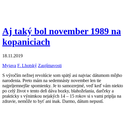
Aj taký bol november 1989 na
kopaniciach
18.11.2019
Myjava
F. Lhotský
Zaujímavosti
S výročím nežnej revolúcie som spätý asi najviac dátumom môjho
narodenia. Preto mám na sedemnásty november len tie
najpríjemnejšie spomienky. Je to samozrejmé, veď keď vám niekto
po celý život v tento deň dáva bozky, blahoželania, darčeky a
prakticky s výnimkou nejakých 14 – 15 rokov si s vami pripíja na
zdravie, nemôže to byť ani inak. Darmo, dátum nepustí.