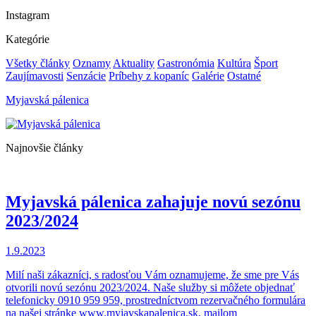
Instagram
Kategórie
Všetky články
Oznamy
Aktuality
Gastronómia
Kultúra
Šport
Zaujímavosti
Senzácie
Príbehy z kopaníc
Galérie
Ostatné
Myjavská pálenica
Najnovšie články
Myjavská pálenica zahajuje novú sezónu
2023/2024
1.9.2023
Milí naši zákazníci, s radosťou Vám oznamujeme, že sme pre Vás
otvorili novú sezónu 2023/2024. Naše služby si môžete objednať
telefonicky 0910 959 959, prostredníctvom rezervačného formulára
na našej stránke www.myjavskapalenica.sk, mailom