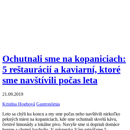
Ochutnali sme na kopaniciach:
5 reštaurácií a kaviarní, ktoré
sme navštívili počas leta
21.09.2019
Kristína Hoghová
Gastronómia
Leto sa chýli ku koncu a my sme počas neho navštívili niekoľko
pekných miest na kopaniciach, kde sme ochutnali skvelú kávu,
čerstvé limonády a lokálne pivo. Navyše sme si dopriali domáce
burgre a chutnú kuchyňu. V príspevku Vám prinášame 5