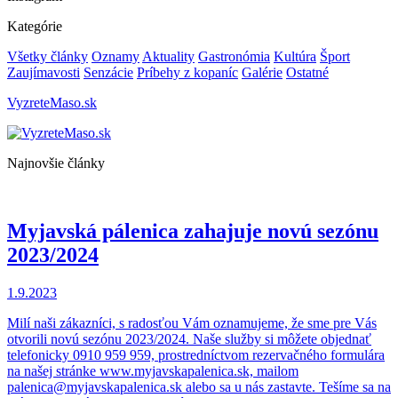
Kategórie
Všetky články
Oznamy
Aktuality
Gastronómia
Kultúra
Šport
Zaujímavosti
Senzácie
Príbehy z kopaníc
Galérie
Ostatné
VyzreteMaso.sk
Najnovšie články
Myjavská pálenica zahajuje novú sezónu
2023/2024
1.9.2023
Milí naši zákazníci, s radosťou Vám oznamujeme, že sme pre Vás
otvorili novú sezónu 2023/2024. Naše služby si môžete objednať
telefonicky 0910 959 959, prostredníctvom rezervačného formulára
na našej stránke www.myjavskapalenica.sk, mailom
palenica@myjavskapalenica.sk alebo sa u nás zastavte. Tešíme sa na