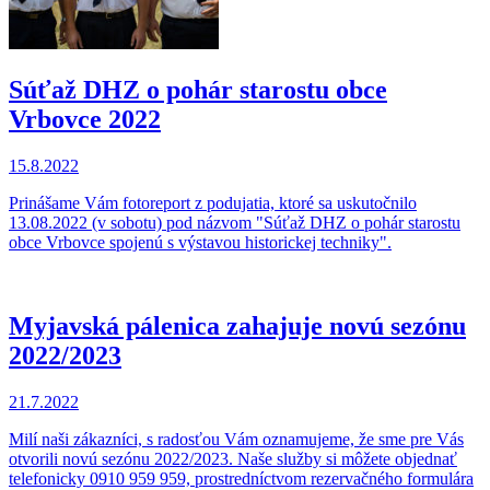
Súťaž DHZ o pohár starostu obce
Vrbovce 2022
15.8.2022
Prinášame Vám fotoreport z podujatia, ktoré sa uskutočnilo
13.08.2022 (v sobotu) pod názvom "Súťaž DHZ o pohár starostu
obce Vrbovce spojenú s výstavou historickej techniky".
Myjavská pálenica zahajuje novú sezónu
2022/2023
21.7.2022
Milí naši zákazníci, s radosťou Vám oznamujeme, že sme pre Vás
otvorili novú sezónu 2022/2023. Naše služby si môžete objednať
telefonicky 0910 959 959, prostredníctvom rezervačného formulára