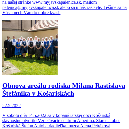
na našej stránke www.myjavskapalenica.sk, mailom
palenica@myjavskapalenica.sk alebo sa u nás zastavte. Tešíme sa na
Vás a nech Vám to dobre kvasí.
Obnova areálu rodiska Milana Rastislava
Štefánika v Košariskách
22.5.2022
V sobotu dňa 14.5.2022 sa v kopaničiarskej obci Košariská
slávnostne otvorilo Vzdelávacie centrum Albertína. Starosta obce
Košariská Štefan Antol a riaditeľka múzea Alena Petráková