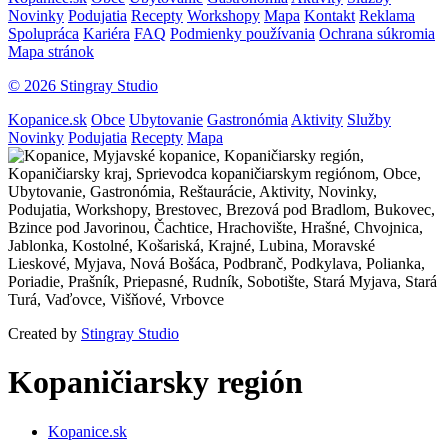
Novinky
Podujatia
Recepty
Workshopy
Mapa
Kontakt
Reklama
Spolupráca
Kariéra
FAQ
Podmienky používania
Ochrana súkromia
Mapa stránok
© 2026 Stingray Studio
Kopanice.sk
Obce
Ubytovanie
Gastronómia
Aktivity
Služby
Novinky
Podujatia
Recepty
Mapa
Created by
Stingray Studio
Kopaničiarsky región
Kopanice.sk