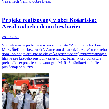
Vás a nech Vám to dobre kvasí.
Projekt realizovaný v obci Košariská:
Areál rodného domu bez bariér
28.10.2022
V areáli múzea prebehla realizácia projektu "Areál rodného domu
M. R. Štefánika bez bariér". Zámerom debarierizácie areálu rodného
domu bolo vytvoriť pre návštevníka jeden ucelený reprezentatívny a
hlavne pre každého prístupný priestor bez bariér, ktorý poskytuje
prehliadku expozície venovanú gen. M. R. Štefánikovi a ďalšie
prislúchajúce služby.