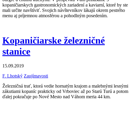
kopaničiarskych gastronomických zariadení a kaviarní, ktoré by ste
mali určite navštíviť. Svojich návštevníkov lákajú okrem pestrého
menu aj príjemnou atmosférou a pohodlným posedením.
Kopaničiarske železničné
stanice
15.09.2019
F. Lhotský
Zaujímavosti
Železničná trať, ktorá vedie hornatým krajom a malebnými lesnými
zákutiami kopaníc prakticky od Vrboviec až po Starú Turú a potom
ďalej pokračuje po Nové Mesto nad Váhom meria 44 km.