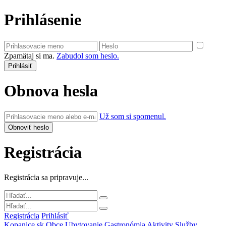
Prihlásenie
Zpamätaj si ma.
Zabudol som heslo.
Obnova hesla
Už som si spomenul.
Registrácia
Registrácia sa pripravuje...
Registrácia
Prihlásiť
Kopanice.sk
Obce
Ubytovanie
Gastronómia
Aktivity
Služby