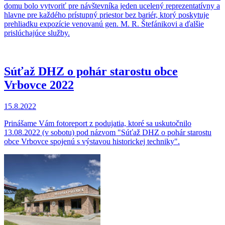
domu bolo vytvoriť pre návštevníka jeden ucelený reprezentatívny a
hlavne pre každého prístupný priestor bez bariér, ktorý poskytuje
prehliadku expozície venovanú gen. M. R. Štefánikovi a ďalšie
prislúchajúce služby.
Súťaž DHZ o pohár starostu obce
Vrbovce 2022
15.8.2022
Prinášame Vám fotoreport z podujatia, ktoré sa uskutočnilo
13.08.2022 (v sobotu) pod názvom "Súťaž DHZ o pohár starostu
obce Vrbovce spojenú s výstavou historickej techniky".