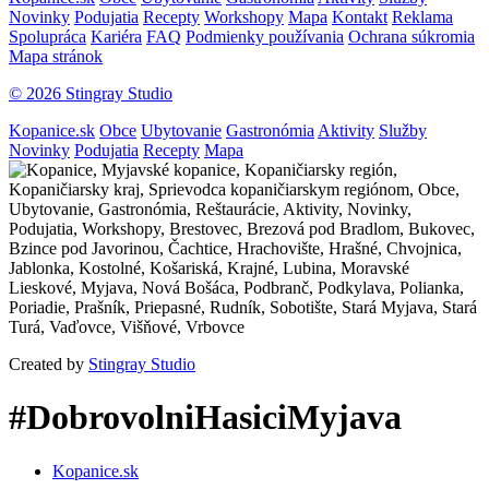
Novinky
Podujatia
Recepty
Workshopy
Mapa
Kontakt
Reklama
Spolupráca
Kariéra
FAQ
Podmienky používania
Ochrana súkromia
Mapa stránok
© 2026 Stingray Studio
Kopanice.sk
Obce
Ubytovanie
Gastronómia
Aktivity
Služby
Novinky
Podujatia
Recepty
Mapa
Created by
Stingray Studio
#DobrovolniHasiciMyjava
Kopanice.sk