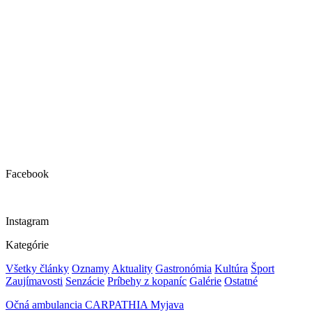
Facebook
Instagram
Kategórie
Všetky články
Oznamy
Aktuality
Gastronómia
Kultúra
Šport
Zaujímavosti
Senzácie
Príbehy z kopaníc
Galérie
Ostatné
Očná ambulancia CARPATHIA Myjava