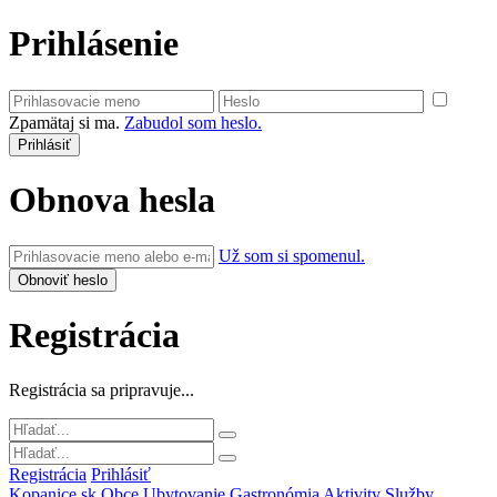
Prihlásenie
Zpamätaj si ma.
Zabudol som heslo.
Obnova hesla
Už som si spomenul.
Registrácia
Registrácia sa pripravuje...
Registrácia
Prihlásiť
Kopanice.sk
Obce
Ubytovanie
Gastronómia
Aktivity
Služby