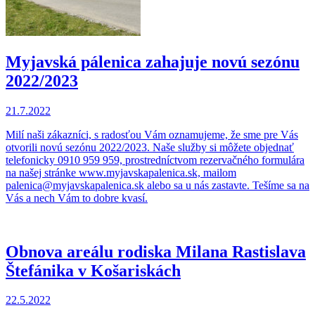
Myjavská pálenica zahajuje novú sezónu
2022/2023
21.7.2022
Milí naši zákazníci, s radosťou Vám oznamujeme, že sme pre Vás
otvorili novú sezónu 2022/2023. Naše služby si môžete objednať
telefonicky 0910 959 959, prostredníctvom rezervačného formulára
na našej stránke www.myjavskapalenica.sk, mailom
palenica@myjavskapalenica.sk alebo sa u nás zastavte. Tešíme sa na
Vás a nech Vám to dobre kvasí.
Obnova areálu rodiska Milana Rastislava
Štefánika v Košariskách
22.5.2022