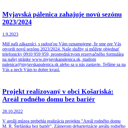
Myjavská pálenica zahajuje novú sezónu
2023/2024
1.9.2023
Milí naši zákazníci, s radosťou Vám oznamujeme, že sme pre Vás
otvorili novú sezónu 2023/2024. Naše služby si môžete objednať
telefonicky 0910 959 959, prostredníctvom rezervačného formulára
na našej stránke www.myjavskapalenica.sk, mailom
palenica@myjavskapalenica.sk alebo sa u nás zastavte. Tešíme sa na
Vás a nech Vám to dobre kvasí.
Projekt realizovaný v obci Košariská:
Areál rodného domu bez bariér
28.10.2022
V areáli múzea prebehla realizácia projektu "Areál rodného domu
M. R. Štefánika bez bariér". Zámerom debarierizácie areálu rodného