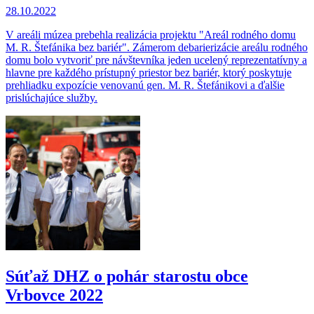
28.10.2022
V areáli múzea prebehla realizácia projektu "Areál rodného domu
M. R. Štefánika bez bariér". Zámerom debarierizácie areálu rodného
domu bolo vytvoriť pre návštevníka jeden ucelený reprezentatívny a
hlavne pre každého prístupný priestor bez bariér, ktorý poskytuje
prehliadku expozície venovanú gen. M. R. Štefánikovi a ďalšie
prislúchajúce služby.
Súťaž DHZ o pohár starostu obce
Vrbovce 2022