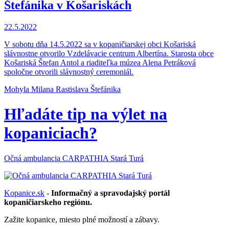
Štefánika v Košariskách
22.5.2022
V sobotu dňa 14.5.2022 sa v kopaničiarskej obci Košariská
slávnostne otvorilo Vzdelávacie centrum Albertína. Starosta obce
Košariská Štefan Antol a riaditeľka múzea Alena Petráková
spoločne otvorili slávnostný ceremoniál.
Mohyla Milana Rastislava Štefánika
Hľadáte tip na výlet na
kopaniciach?
Očná ambulancia CARPATHIA Stará Turá
Kopanice.sk
-
Informačný a spravodajský portál
kopaničiarskeho regiónu.
Zažite kopanice, miesto plné možností a zábavy.