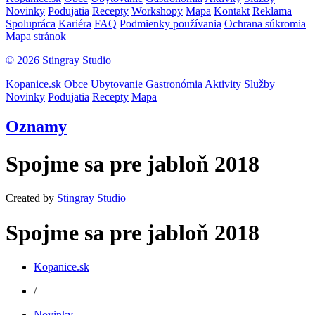
Novinky
Podujatia
Recepty
Workshopy
Mapa
Kontakt
Reklama
Spolupráca
Kariéra
FAQ
Podmienky používania
Ochrana súkromia
Mapa stránok
© 2026 Stingray Studio
Kopanice.sk
Obce
Ubytovanie
Gastronómia
Aktivity
Služby
Novinky
Podujatia
Recepty
Mapa
Oznamy
Spojme sa pre jabloň 2018
Created by
Stingray Studio
Spojme sa pre jabloň 2018
Kopanice.sk
/
Novinky