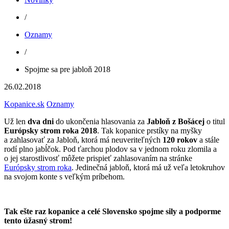
/
Oznamy
/
Spojme sa pre jabloň 2018
26.02.2018
Kopanice.sk
Oznamy
Už len
dva dni
do ukončenia hlasovania za
Jabloň z Bošácej
o titul
Európsky strom roka 2018
. Tak kopanice prstíky na myšky
a zahlasovať za Jabloň, ktorá má neuveriteľných
120 rokov
a stále
rodí plno jabĺčok. Pod ťarchou plodov sa v jednom roku zlomila a
o jej starostlivosť môžete prispieť zahlasovaním na stránke
Európsky strom roka
. Jedinečná jabloň, ktorá má už veľa letokruhov
na svojom konte s veľkým príbehom.
Tak ešte raz kopanice a celé Slovensko spojme sily a podporme
tento úžasný strom!