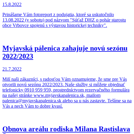
15.8.2022
Prinášame Vám fotoreport z podujatia, ktoré sa uskutočnilo
13.08.2022 (v sobotu) pod názvom "Súťaž DHZ o pohár starostu
obce Vrbovce spojenú s výstavou historickej techniky".
Myjavská pálenica zahajuje novú sezónu
2022/2023
21.7.2022
Milí naši zákazníci, s radosťou Vám oznamujeme, že sme pre Vás
otvorili novú sezónu 2022/2023. Naše služby si môžete objednať
telefonicky 0910 959 959, prostredníctvom rezervačného formulára
na našej stránke www.myjavskapalenica.sk, mailom
palenica@myjavskapalenica.sk alebo sa u nás zastavte. Tešíme sa na
Vás a nech Vám to dobre kvasí.
Obnova areálu rodiska Milana Rastislava