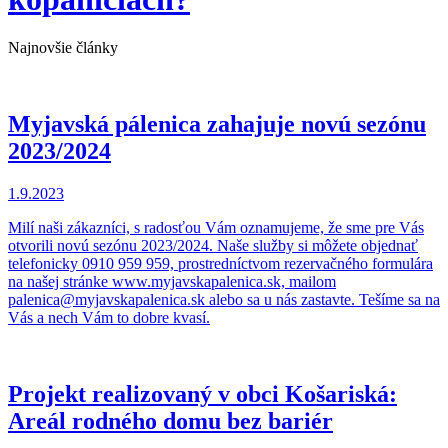
Najnovšie články
Myjavská pálenica zahajuje novú sezónu
2023/2024
1.9.2023
Milí naši zákazníci, s radosťou Vám oznamujeme, že sme pre Vás
otvorili novú sezónu 2023/2024. Naše služby si môžete objednať
telefonicky 0910 959 959, prostredníctvom rezervačného formulára
na našej stránke www.myjavskapalenica.sk, mailom
palenica@myjavskapalenica.sk alebo sa u nás zastavte. Tešíme sa na
Vás a nech Vám to dobre kvasí.
Projekt realizovaný v obci Košariská:
Areál rodného domu bez bariér