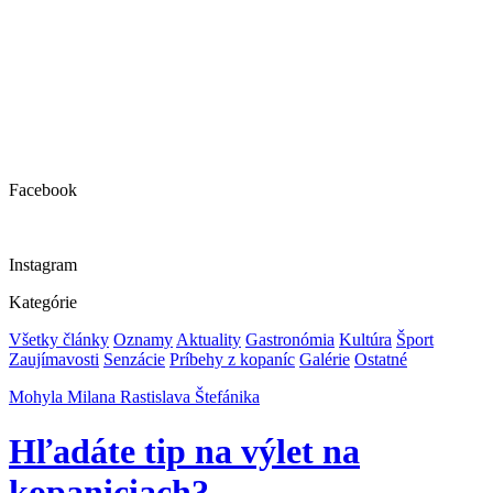
Facebook
Instagram
Kategórie
Všetky články
Oznamy
Aktuality
Gastronómia
Kultúra
Šport
Zaujímavosti
Senzácie
Príbehy z kopaníc
Galérie
Ostatné
Mohyla Milana Rastislava Štefánika
Hľadáte tip na výlet na
kopaniciach?