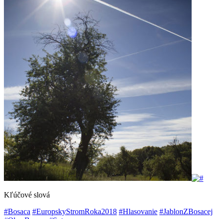
Kľúčové slová
#Bosaca
#EuropskyStromRoka2018
#Hlasovanie
#JablonZBosacej