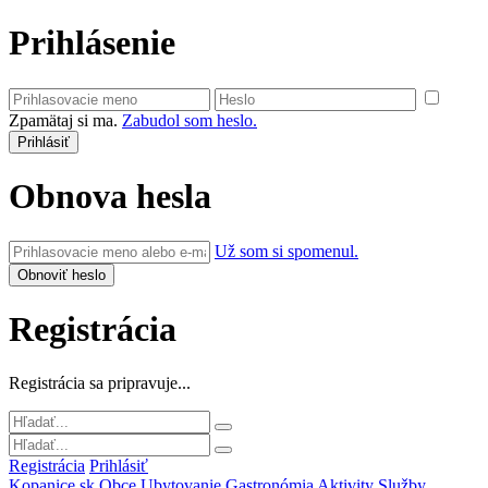
Prihlásenie
Zpamätaj si ma.
Zabudol som heslo.
Obnova hesla
Už som si spomenul.
Registrácia
Registrácia sa pripravuje...
Registrácia
Prihlásiť
Kopanice.sk
Obce
Ubytovanie
Gastronómia
Aktivity
Služby