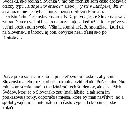
Švédsku, ako jediná Slovenka v mojom ročníku som často dostávala
otázky typu
„Kde je Slovensko?“
alebo
„Vy ste v Európskej únii?“
,
a samozrejme nechýbala ani zámena so Slovinskom a už
neexistujúcim Československom. Nuž, pravda je, že Slovensko sa v
zahraničí veru veľmi hlasno neprezentuje, a keď už, tak nie práve vo
veľmi pozitívnom svetle. Všimla som si tiež, že spolužiaci, ktorí už
na Slovensku náhodou aj boli, obvykle nešli ďalej ako po
Bratislavu.
Práve preto som sa rozhodla prispieť svojou troškou, aby som
Slovensko a jeho rozmanitosť pomohla zviditeľniť. Počas minulého
roku som stretla mnoho medzinárodných študentov, ale aj starších
Švédov, ktorí sa o Slovensko zaujímali hlbšie, a tak som im
poukazovala fotky, odporučila miesta, ktoré by mali navštíviť, no a
spolubývajúcim na internáte som často vypekala kopaničiarske
koláče.