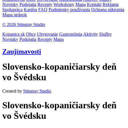
Novinky
Podujatia
Recepty
Workshopy
Mapa
Kontakt
Reklama
Spolupráca
Kariéra
FAQ
Podmienky používania
Ochrana súkromia
Mapa stránok
© 2026 Stingray Studio
Kopanice.sk
Obce
Ubytovanie
Gastronómia
Aktivity
Služby
Novinky
Podujatia
Recepty
Mapa
Zaujímavosti
Slovensko-kopaničiarsky deň
vo Švédsku
Created by
Stingray Studio
Slovensko-kopaničiarsky deň
vo Švédsku