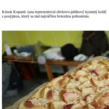
Kúsok Kopaníc zasa reprezentoval slivkovo-jablkový kysnutý koláč
s posýpkou, ktorý sa stal najväčšou hviezdou pohostenia.