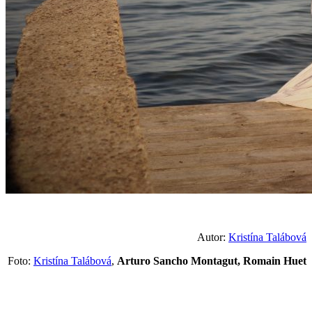
Autor:
Kristína Talábová
Foto:
Kristína Talábová
,
Arturo Sancho Montagut, Romain Huet