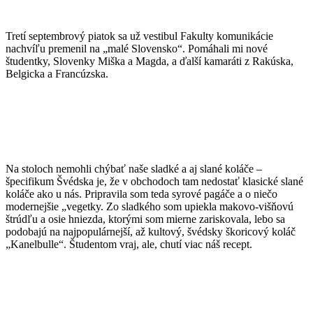
Tretí septembrový piatok sa už vestibul Fakulty komunikácie
nachvíľu premenil na „malé Slovensko“. Pomáhali mi nové
študentky, Slovenky Miška a Magda, a ďalší kamaráti z Rakúska,
Belgicka a Francúzska.
Na stoloch nemohli chýbať naše sladké a aj slané koláče –
špecifikum Švédska je, že v obchodoch tam nedostať klasické slané
koláče ako u nás. Pripravila som teda syrové pagáče a o niečo
modernejšie „vegetky. Zo sladkého som upiekla makovo-višňovú
štrúdľu a osie hniezda, ktorými som mierne zariskovala, lebo sa
podobajú na najpopulárnejší, až kultový, švédsky škoricový koláč
„Kanelbulle“. Študentom vraj, ale, chutí viac náš recept.