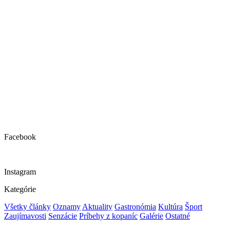
Facebook
Instagram
Kategórie
Všetky články
Oznamy
Aktuality
Gastronómia
Kultúra
Šport
Zaujímavosti
Senzácie
Príbehy z kopaníc
Galérie
Ostatné