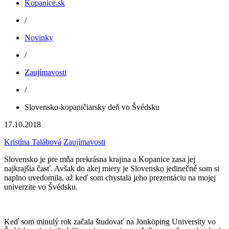
Kopanice.sk
/
Novinky
/
Zaujímavosti
/
Slovensko-kopaničiarsky deň vo Švédsku
17.10.2018
Kristína Talábová
Zaujímavosti
Slovensko je pre mňa prekrásna krajina a Kopanice zasa jej
najkrajšia časť. Avšak do akej miery je Slovensko jedinečné som si
naplno uvedomila, až keď som chystala jeho prezentáciu na mojej
univerzite vo Švédsku.
Keď som minulý rok začala študovať na Jönköping University vo