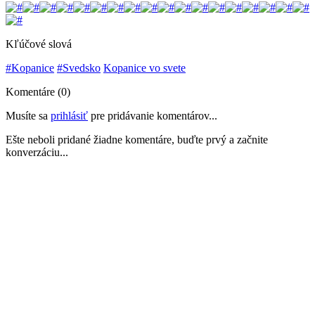
Kľúčové slová
#Kopanice
#Svedsko
Kopanice vo svete
Komentáre (0)
Musíte sa
prihlásiť
pre pridávanie komentárov...
Ešte neboli pridané žiadne komentáre, buďte prvý a začnite
konverzáciu...