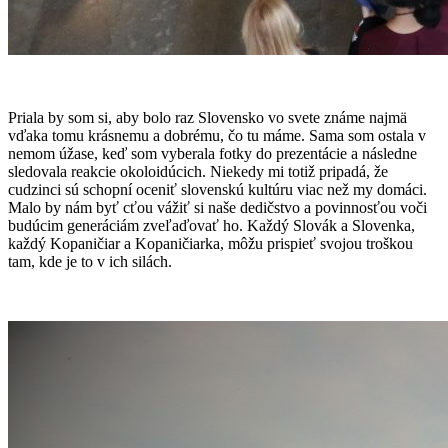
Priala by som si, aby bolo raz Slovensko vo svete známe najmä
vďaka tomu krásnemu a dobrému, čo tu máme. Sama som ostala v
nemom úžase, keď som vyberala fotky do prezentácie a následne
sledovala reakcie okoloidúcich. Niekedy mi totiž pripadá, že
cudzinci sú schopní oceniť slovenskú kultúru viac než my domáci.
Malo by nám byť cťou vážiť si naše dedičstvo a povinnosťou voči
budúcim generáciám zveľaďovať ho. Každý Slovák a Slovenka,
každý Kopaničiar a Kopaničiarka, môžu prispieť svojou troškou
tam, kde je to v ich silách.