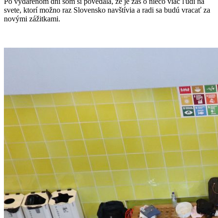
Po vydarenom dni som si povedala, že je zas o niečo viac ľudí na
svete, ktorí možno raz Slovensko navštívia a radi sa budú vracať za
novými zážitkami.