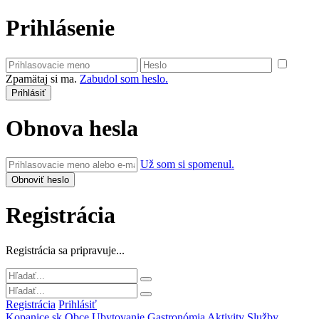
Prihlásenie
Zpamätaj si ma.
Zabudol som heslo.
Obnova hesla
Už som si spomenul.
Registrácia
Registrácia sa pripravuje...
Registrácia
Prihlásiť
Kopanice.sk
Obce
Ubytovanie
Gastronómia
Aktivity
Služby