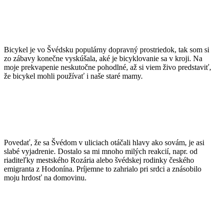
Bicykel je vo Švédsku populárny dopravný prostriedok, tak som si
zo zábavy konečne vyskúšala, aké je bicyklovanie sa v kroji. Na
moje prekvapenie neskutočne pohodlné, až si viem živo predstaviť,
že bicykel mohli používať i naše staré mamy.
Povedať, že sa Švédom v uliciach otáčali hlavy ako sovám, je asi
slabé vyjadrenie. Dostalo sa mi mnoho milých reakcií, napr. od
riaditeľky mestského Rozária alebo švédskej rodinky českého
emigranta z Hodonína. Príjemne to zahrialo pri srdci a znásobilo
moju hrdosť na domovinu.