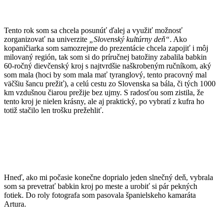
Tento rok som sa chcela posunúť ďalej a využiť možnosť
zorganizovať na univerzite
„Slovenský kultúrny deň“
. Ako
kopaničiarka som samozrejme do prezentácie chcela zapojiť i môj
milovaný región, tak som si do príručnej batožiny zabalila babkin
60-ročný dievčenský kroj s najtvrdšie naškrobeným ručníkom, aký
som mala (hoci by som mala mať tyranglový, tento pracovný mal
väčšiu šancu prežiť), a celú cestu zo Slovenska sa bála, či tých 1000
km vzdušnou čiarou prežije bez ujmy. S radosťou som zistila, že
tento kroj je nielen krásny, ale aj praktický, po vybratí z kufra ho
totiž stačilo len trošku prežehliť.
Hneď, ako mi počasie konečne doprialo jeden slnečný deň, vybrala
som sa prevetrať babkin kroj po meste a urobiť si pár pekných
fotiek. Do roly fotografa som pasovala španielskeho kamaráta
Artura.