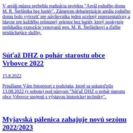
V areáli múzea prebehla realizácia projektu "Areál rodného domu
M. R. Štefánika bez bariér". Zámerom debarierizácie areálu rodného
domu bolo vytvoriť pre návštevníka jeden ucelený reprezentatívny a
hlavne pre každého prístupný priestor bez bariér, ktorý poskytuje
prehliadku expozície venovanú gen. M. R. Štefánikovi a ďalšie
prislúchajúce služby.
Súťaž DHZ o pohár starostu obce
Vrbovce 2022
15.8.2022
Prinášame Vám fotoreport z podujatia, ktoré sa uskutočnilo
13.08.2022 (v sobotu) pod názvom "Súťaž DHZ o pohár starostu
obce Vrbovce spojenú s výstavou historickej techniky".
Myjavská pálenica zahajuje novú sezónu
2022/2023