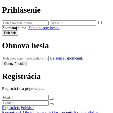
Prihlásenie
Zpamätaj si ma.
Zabudol som heslo.
Obnova hesla
Už som si spomenul.
Registrácia
Registrácia sa pripravuje...
Registrácia
Prihlásiť
Kopanice.sk
Obce
Ubytovanie
Gastronómia
Aktivity
Služby