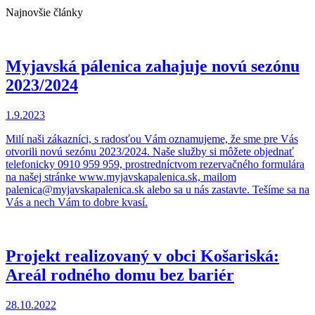
Najnovšie články
Myjavská pálenica zahajuje novú sezónu
2023/2024
1.9.2023
Milí naši zákazníci, s radosťou Vám oznamujeme, že sme pre Vás
otvorili novú sezónu 2023/2024. Naše služby si môžete objednať
telefonicky 0910 959 959, prostredníctvom rezervačného formulára
na našej stránke www.myjavskapalenica.sk, mailom
palenica@myjavskapalenica.sk alebo sa u nás zastavte. Tešíme sa na
Vás a nech Vám to dobre kvasí.
Projekt realizovaný v obci Košariská:
Areál rodného domu bez bariér
28.10.2022