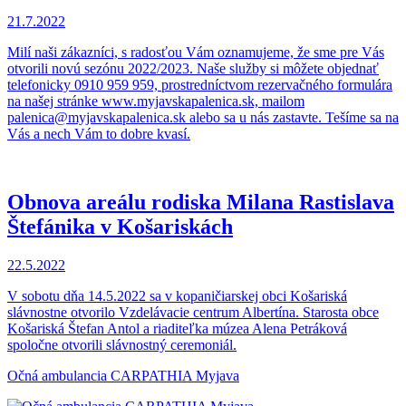
21.7.2022
Milí naši zákazníci, s radosťou Vám oznamujeme, že sme pre Vás
otvorili novú sezónu 2022/2023. Naše služby si môžete objednať
telefonicky 0910 959 959, prostredníctvom rezervačného formulára
na našej stránke www.myjavskapalenica.sk, mailom
palenica@myjavskapalenica.sk alebo sa u nás zastavte. Tešíme sa na
Vás a nech Vám to dobre kvasí.
Obnova areálu rodiska Milana Rastislava
Štefánika v Košariskách
22.5.2022
V sobotu dňa 14.5.2022 sa v kopaničiarskej obci Košariská
slávnostne otvorilo Vzdelávacie centrum Albertína. Starosta obce
Košariská Štefan Antol a riaditeľka múzea Alena Petráková
spoločne otvorili slávnostný ceremoniál.
Očná ambulancia CARPATHIA Myjava