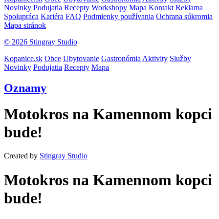
Novinky
Podujatia
Recepty
Workshopy
Mapa
Kontakt
Reklama
Spolupráca
Kariéra
FAQ
Podmienky používania
Ochrana súkromia
Mapa stránok
© 2026 Stingray Studio
Kopanice.sk
Obce
Ubytovanie
Gastronómia
Aktivity
Služby
Novinky
Podujatia
Recepty
Mapa
Oznamy
Motokros na Kamennom kopci
bude!
Created by
Stingray Studio
Motokros na Kamennom kopci
bude!