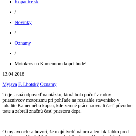
Kopanice.sk
/
Novinky
/
Oznamy
/
Motokros na Kamennom kopci bude!
13.04.2018
Myjava
F. Lhotský
Oznamy
To je jasná odpoveď na otázku, ktorá bola počuť z radov
priaznivcov motorizmu pri pohľade na rozsiahle stavenisko v
lokalite Kamenného kopca, kde zemné práce zrovnali časť pôvodnej
trate a zabrali značnú časť priestoru depa.
O myjavcoch sa hovorí, že majú tvrdú náturu a len tak ľahko pred