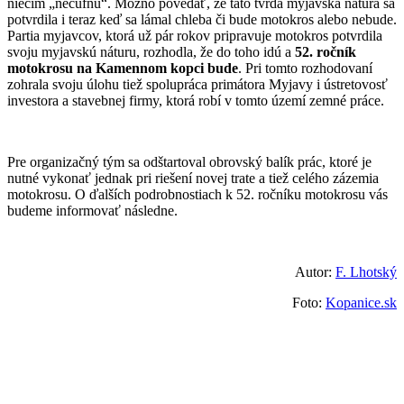
niečím „necúfnu“. Možno povedať, že táto tvrdá myjavská nátura sa
potvrdila i teraz keď sa lámal chleba či bude motokros alebo nebude.
Partia myjavcov, ktorá už pár rokov pripravuje motokros potvrdila
svoju myjavskú náturu, rozhodla, že do toho idú a
52. ročník
motokrosu na Kamennom kopci bude
. Pri tomto rozhodovaní
zohrala svoju úlohu tiež spolupráca primátora Myjavy i ústretovosť
investora a stavebnej firmy, ktorá robí v tomto území zemné práce.
Pre organizačný tým sa odštartoval obrovský balík prác, ktoré je
nutné vykonať jednak pri riešení novej trate a tiež celého zázemia
motokrosu. O ďalších podrobnostiach k 52. ročníku motokrosu vás
budeme informovať následne.
Autor:
F. Lhotský
Foto:
Kopanice.sk