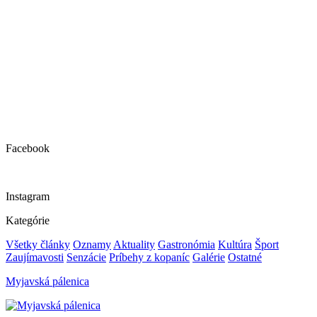
Facebook
Instagram
Kategórie
Všetky články
Oznamy
Aktuality
Gastronómia
Kultúra
Šport
Zaujímavosti
Senzácie
Príbehy z kopaníc
Galérie
Ostatné
Myjavská pálenica