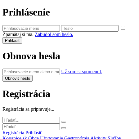
Prihlásenie
Zpamätaj si ma.
Zabudol som heslo.
Obnova hesla
Už som si spomenul.
Registrácia
Registrácia sa pripravuje...
Registrácia
Prihlásiť
Kopanice.sk
Obce
Ubytovanie
Gastronómia
Aktivity
Služby