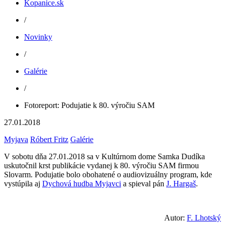
Kopanice.sk
/
Novinky
/
Galérie
/
Fotoreport: Podujatie k 80. výročiu SAM
27.01.2018
Myjava
Róbert Fritz
Galérie
V sobotu dňa 27.01.2018 sa v Kultúrnom dome Samka Dudíka
uskutočnil krst publikácie vydanej k 80. výročiu SAM firmou
Slovarm. Podujatie bolo obohatené o audiovizuálny program, kde
vystúpila aj
Dychová hudba Myjavci
a spieval pán
J. Hargaš
.
Autor:
F. Lhotský