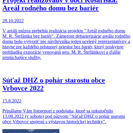
Projekt realizovaný v obci Košariská:
Areál rodného domu bez bariér
28.10.2022
V areáli múzea prebehla realizácia projektu "Areál rodného domu
M. R. Štefánika bez bariér". Zámerom debarierizácie areálu rodného
domu bolo vytvoriť pre návštevníka jeden ucelený reprezentatívny a
hlavne pre každého prístupný priestor bez bariér, ktorý poskytuje
prehliadku expozície venovanú gen. M. R. Štefánikovi a ďalšie
prislúchajúce služby.
Súťaž DHZ o pohár starostu obce
Vrbovce 2022
15.8.2022
Prinášame Vám fotoreport z podujatia, ktoré sa uskutočnilo
13.08.2022 (v sobotu) pod názvom "Súťaž DHZ o pohár starostu
obce Vrbovce spojenú s výstavou historickej techniky".