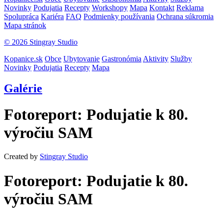
Novinky
Podujatia
Recepty
Workshopy
Mapa
Kontakt
Reklama
Spolupráca
Kariéra
FAQ
Podmienky používania
Ochrana súkromia
Mapa stránok
© 2026 Stingray Studio
Kopanice.sk
Obce
Ubytovanie
Gastronómia
Aktivity
Služby
Novinky
Podujatia
Recepty
Mapa
Galérie
Fotoreport: Podujatie k 80.
výročiu SAM
Created by
Stingray Studio
Fotoreport: Podujatie k 80.
výročiu SAM