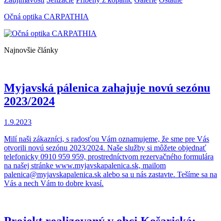
Očná optika CARPATHIA
Najnovšie články
Myjavská pálenica zahajuje novú sezónu
2023/2024
1.9.2023
Milí naši zákazníci, s radosťou Vám oznamujeme, že sme pre Vás
otvorili novú sezónu 2023/2024. Naše služby si môžete objednať
telefonicky 0910 959 959, prostredníctvom rezervačného formulára
na našej stránke www.myjavskapalenica.sk, mailom
palenica@myjavskapalenica.sk alebo sa u nás zastavte. Tešíme sa na
Vás a nech Vám to dobre kvasí.