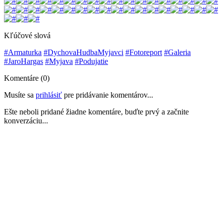
Kľúčové slová
#Armaturka
#DychovaHudbaMyjavci
#Fotoreport
#Galeria
#JaroHargas
#Myjava
#Podujatie
Komentáre (0)
Musíte sa
prihlásiť
pre pridávanie komentárov...
Ešte neboli pridané žiadne komentáre, buďte prvý a začnite
konverzáciu...