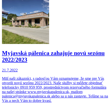
Myjavská pálenica zahajuje novú sezónu
2022/2023
21.7.2022
Milí naši zákazníci, s radosťou Vám oznamujeme, že sme pre Vás
otvorili novú sezónu 2022/2023. Naše služby si môžete objednať
telefonicky 0910 959 959, prostredníctvom rezervačného formulára
na našej stránke www.myjavskapalenica.sk, mailom
palenica@myjavskapalenica.sk alebo sa u nás zastavte. Tešíme sa na
Vás a nech Vám to dobre kvasí.