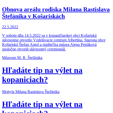
Obnova areálu rodiska Milana Rastislava
Štefánika v Košariskách
22.5.2022
V sobotu dňa 14.5.2022 sa v kopaničiarskej obci Košariská
slávnostne otvorilo Vzdelávacie centrum Albertína. Starosta obce
Košariská Štefan Antol a riaditeľka múzea Alena Petráková
spoločne otvorili slávnostný ceremoniál.
Múzeum M. R. Štefánika
Hľadáte tip na výlet na
kopaniciach?
Mohyla Milana Rastislava Štefánika
Hľadáte tip na výlet na