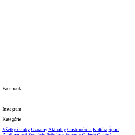
Facebook
Instagram
Kategórie
Všetky články
Oznamy
Aktuality
Gastronómia
Kultúra
Šport
Zaujímavosti
Senzácie
Príbehy z kopaníc
Galérie
Ostatné