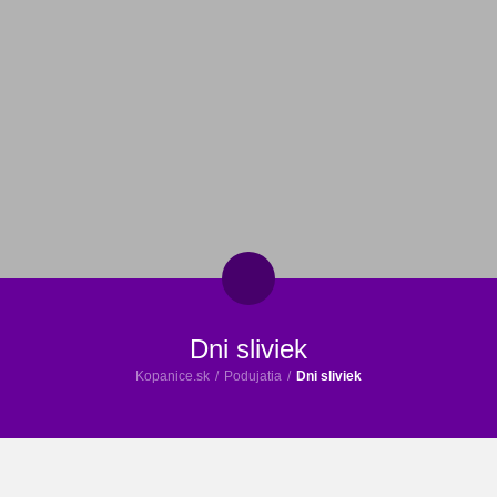
Dni sliviek
Kopanice.sk
/
Podujatia
/
Dni sliviek