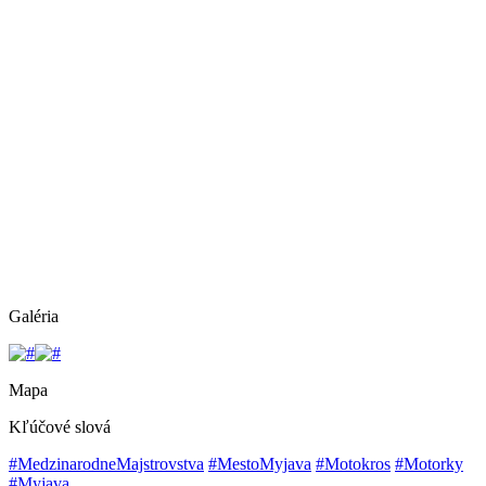
Galéria
Mapa
Kľúčové slová
#MedzinarodneMajstrovstva
#MestoMyjava
#Motokros
#Motorky
#Myjava