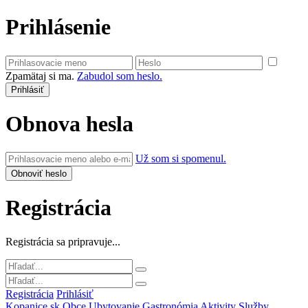
Prihlásenie
Zpamätaj si ma.
Zabudol som heslo.
Obnova hesla
Už som si spomenul.
Registrácia
Registrácia sa pripravuje...
Registrácia
Prihlásiť
Kopanice.sk
Obce
Ubytovanie
Gastronómia
Aktivity
Služby