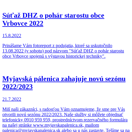
Súťaž DHZ o pohár starostu obce
Vrbovce 2022
15.8.2022
Prinášame Vám fotoreport z podujatia, ktoré sa uskutočnilo
13.08.2022 (v sobotu) pod názvom "Súťaž DHZ o pohár starostu
obce Vrbovce spojenú s výstavou historickej techniky".
Myjavská pálenica zahajuje novú sezónu
2022/2023
21.7.2022
Milí naši zákazníci, s radosťou Vám oznamujeme, že sme pre Vás
otvorili novú sezónu 2022/2023. Naše služby si môžete objednať
telefonicky 0910 959 959, prostredníctvom rezervačného formulára
na našej stránke www.myjavskapalenica.sk, mailom
palenica@myjavskapalenica.sk alebo sa u nás zastavte. Tešíme sa na