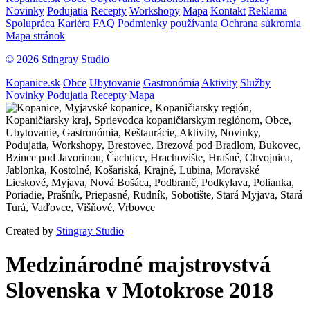
Novinky
Podujatia
Recepty
Workshopy
Mapa
Kontakt
Reklama
Spolupráca
Kariéra
FAQ
Podmienky používania
Ochrana súkromia
Mapa stránok
© 2026 Stingray Studio
Kopanice.sk
Obce
Ubytovanie
Gastronómia
Aktivity
Služby
Novinky
Podujatia
Recepty
Mapa
Created by
Stingray Studio
Medzinárodné majstrovstvá
Slovenska v Motokrose 2018