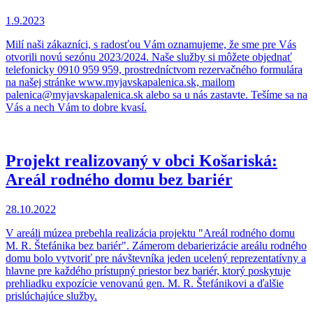
1.9.2023
Milí naši zákazníci, s radosťou Vám oznamujeme, že sme pre Vás
otvorili novú sezónu 2023/2024. Naše služby si môžete objednať
telefonicky 0910 959 959, prostredníctvom rezervačného formulára
na našej stránke www.myjavskapalenica.sk, mailom
palenica@myjavskapalenica.sk alebo sa u nás zastavte. Tešíme sa na
Vás a nech Vám to dobre kvasí.
Projekt realizovaný v obci Košariská:
Areál rodného domu bez bariér
28.10.2022
V areáli múzea prebehla realizácia projektu "Areál rodného domu
M. R. Štefánika bez bariér". Zámerom debarierizácie areálu rodného
domu bolo vytvoriť pre návštevníka jeden ucelený reprezentatívny a
hlavne pre každého prístupný priestor bez bariér, ktorý poskytuje
prehliadku expozície venovanú gen. M. R. Štefánikovi a ďalšie
prislúchajúce služby.