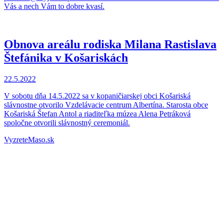
Vás a nech Vám to dobre kvasí.
Obnova areálu rodiska Milana Rastislava
Štefánika v Košariskách
22.5.2022
V sobotu dňa 14.5.2022 sa v kopaničiarskej obci Košariská
slávnostne otvorilo Vzdelávacie centrum Albertína. Starosta obce
Košariská Štefan Antol a riaditeľka múzea Alena Petráková
spoločne otvorili slávnostný ceremoniál.
VyzreteMaso.sk