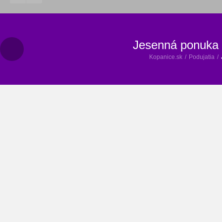
Jesenná ponuka v
Kopanice.sk
/
Podujatia
/
16.11.2018 - 25.12.2018
Čachtice
Od: (16.11.2018)
16 - 25.12.2018
Do: (25.12.2018)
Dátum
Čas