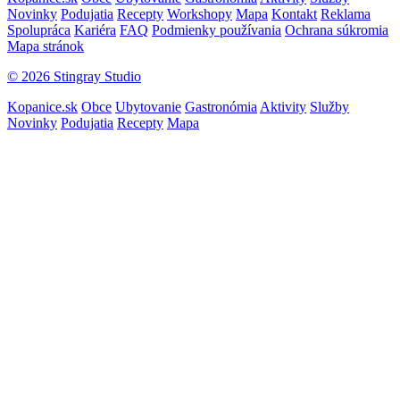
Novinky
Podujatia
Recepty
Workshopy
Mapa
Kontakt
Reklama
Spolupráca
Kariéra
FAQ
Podmienky používania
Ochrana súkromia
Mapa stránok
© 2026 Stingray Studio
Kopanice.sk
Obce
Ubytovanie
Gastronómia
Aktivity
Služby
Novinky
Podujatia
Recepty
Mapa