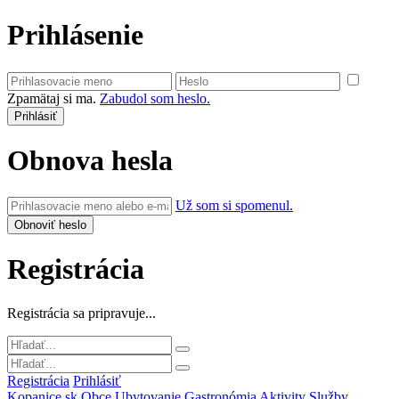
Prihlásenie
Zpamätaj si ma.
Zabudol som heslo.
Obnova hesla
Už som si spomenul.
Registrácia
Registrácia sa pripravuje...
Registrácia
Prihlásiť
Kopanice.sk
Obce
Ubytovanie
Gastronómia
Aktivity
Služby