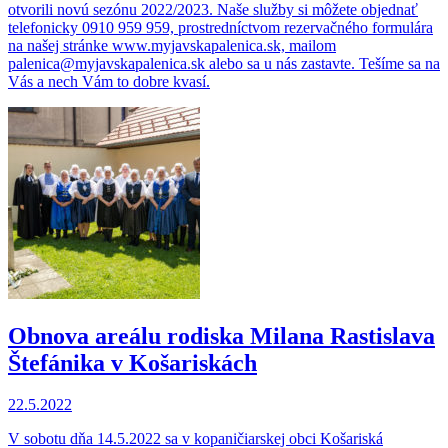
otvorili novú sezónu 2022/2023. Naše služby si môžete objednať
telefonicky 0910 959 959, prostredníctvom rezervačného formulára
na našej stránke www.myjavskapalenica.sk, mailom
palenica@myjavskapalenica.sk alebo sa u nás zastavte. Tešíme sa na
Vás a nech Vám to dobre kvasí.
Obnova areálu rodiska Milana Rastislava
Štefánika v Košariskách
22.5.2022
V sobotu dňa 14.5.2022 sa v kopaničiarskej obci Košariská