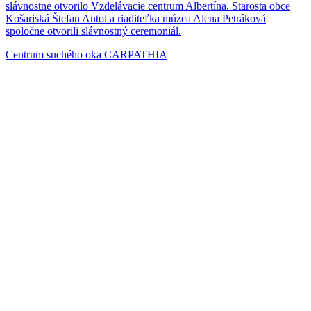
slávnostne otvorilo Vzdelávacie centrum Albertína. Starosta obce
Košariská Štefan Antol a riaditeľka múzea Alena Petráková
spoločne otvorili slávnostný ceremoniál.
Centrum suchého oka CARPATHIA