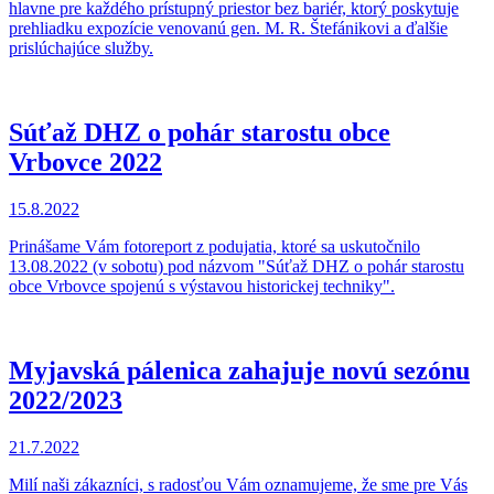
hlavne pre každého prístupný priestor bez bariér, ktorý poskytuje
prehliadku expozície venovanú gen. M. R. Štefánikovi a ďalšie
prislúchajúce služby.
Súťaž DHZ o pohár starostu obce
Vrbovce 2022
15.8.2022
Prinášame Vám fotoreport z podujatia, ktoré sa uskutočnilo
13.08.2022 (v sobotu) pod názvom "Súťaž DHZ o pohár starostu
obce Vrbovce spojenú s výstavou historickej techniky".
Myjavská pálenica zahajuje novú sezónu
2022/2023
21.7.2022
Milí naši zákazníci, s radosťou Vám oznamujeme, že sme pre Vás