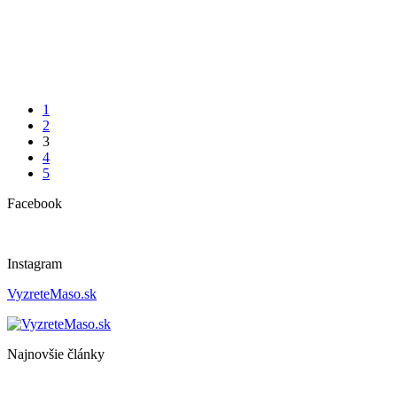
1
2
3
4
5
Facebook
Instagram
VyzreteMaso.sk
Najnovšie články