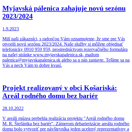
Myjavská pálenica zahajuje novú sezónu
2023/2024
1.9.2023
Milí naši zákazníci, s radosťou Vám oznamujeme, že sme pre Vás
otvorili novú sezónu 2023/2024. Naše služby si môžete objednať
telefonicky 0910 959 959, prostredníctvom rezervačného formulára
na našej stránke www.myjavskapalenica.sk, mailom
palenica@myjavskapalenica.sk alebo sa u nás zastavte. Tešíme sa na
Vás a nech Vám to dobre kvasí.
Projekt realizovaný v obci Košariská:
Areál rodného domu bez bariér
28.10.2022
V areáli múzea prebehla realizácia projektu "Areál rodného domu
M. R. Štefánika bez bariér". Zámerom debarierizácie areálu rodného
domu bolo vytvoriť pre návštevníka jeden ucelený reprezentatívny a