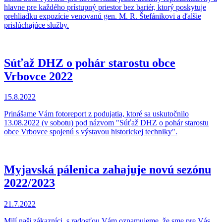
hlavne pre každého prístupný priestor bez bariér, ktorý poskytuje
prehliadku expozície venovanú gen. M. R. Štefánikovi a ďalšie
prislúchajúce služby.
Súťaž DHZ o pohár starostu obce
Vrbovce 2022
15.8.2022
Prinášame Vám fotoreport z podujatia, ktoré sa uskutočnilo
13.08.2022 (v sobotu) pod názvom "Súťaž DHZ o pohár starostu
obce Vrbovce spojenú s výstavou historickej techniky".
Myjavská pálenica zahajuje novú sezónu
2022/2023
21.7.2022
Milí naši zákazníci, s radosťou Vám oznamujeme, že sme pre Vás