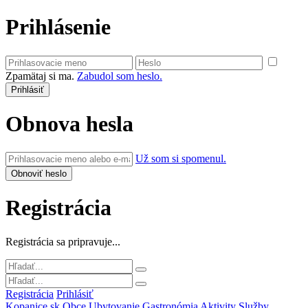
Prihlásenie
Zpamätaj si ma.
Zabudol som heslo.
Obnova hesla
Už som si spomenul.
Registrácia
Registrácia sa pripravuje...
Registrácia
Prihlásiť
Kopanice.sk
Obce
Ubytovanie
Gastronómia
Aktivity
Služby