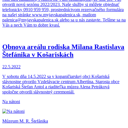
otvorili novú sezónu 2022/2023. Naše služby si môžete objednať
telefonicky 0910 959 959, prostredníctvom rezervačného formulára
na našej stránke www.myjavskapalenica.sk, mailom
palenica@myjavskapalenica.sk alebo sa u nás zastavte. Tešíme sa na
Vás a nech Vám to dobre kvasí.
Obnova areálu rodiska Milana Rastislava
Štefánika v Košariskách
22.5.2022
V sobotu dňa 14.5.2022 sa v kopaničiarskej obci Košariská
slávnostne otvorilo Vzdelávacie centrum Albertína. Starosta obce
Košariská Štefan Antol a riaditeľka múzea Alena Petráková
spoločne otvorili slávnostný ceremoniál.
Na nátoni
Múzeum M. R. Štefánika