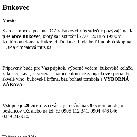
Bukovec
Miesto
Starosta obce a poslanci OZ v Bukovci Vás srdečne pozývajú na
3.
ples obce Bukovec
, ktorý sa uskutoční 27.01.2018 o 19:00 v
Kultúrnom dome v Bukovci. Do tanca bude hrať hudobná skupina
TOP a cimbalová muzika.
Pripavený bude pre Vás prípitok, výborná večera, bukovské koláče,
zákusky, káva, 2. večera – tradičné domáce zabíjačkové špeciality,
skvelé víno, bukovská krčma, bar, bohatá tombola a
VYBORNÁ
ZÁBAVA
.
Vstupné je
20 eur
a rezervácia je možná na Obecnom uráde, u
poslancov OZ alebo na tel. č.: 0905 112 341, 0904 446 846,
034/6243920.