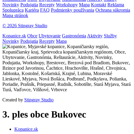
Novinky
Podujatia
Recepty
Workshopy
Mapa
Kontakt
Reklama
Spolupráca
Kariéra
FAQ
Podmienky používania
Ochrana súkromia
Mapa stránok
© 2026 Stingray Studio
Kopanice.sk
Obce
Ubytovanie
Gastronómia
Aktivity
Služby
Novinky
Podujatia
Recepty
Mapa
Created by
Stingray Studio
3. ples obce Bukovec
Kopanice.sk