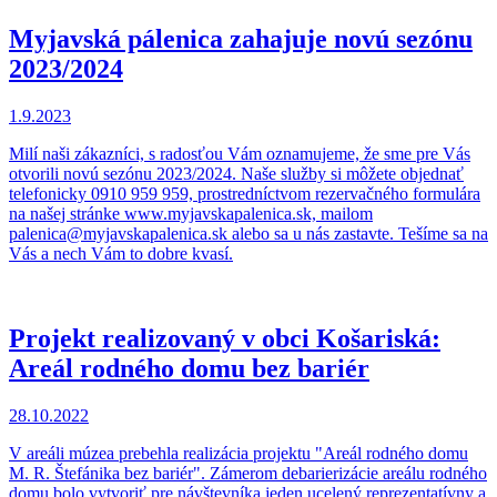
Myjavská pálenica zahajuje novú sezónu
2023/2024
1.9.2023
Milí naši zákazníci, s radosťou Vám oznamujeme, že sme pre Vás
otvorili novú sezónu 2023/2024. Naše služby si môžete objednať
telefonicky 0910 959 959, prostredníctvom rezervačného formulára
na našej stránke www.myjavskapalenica.sk, mailom
palenica@myjavskapalenica.sk alebo sa u nás zastavte. Tešíme sa na
Vás a nech Vám to dobre kvasí.
Projekt realizovaný v obci Košariská:
Areál rodného domu bez bariér
28.10.2022
V areáli múzea prebehla realizácia projektu "Areál rodného domu
M. R. Štefánika bez bariér". Zámerom debarierizácie areálu rodného
domu bolo vytvoriť pre návštevníka jeden ucelený reprezentatívny a