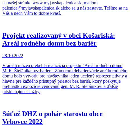
na našej stránke www.myjavskapalenica.sk, mailom
palenica@myjavskapalenica.sk alebo sa u nás zastavte. Tešíme sa na
Vás a nech Vám to dobre kvasí.
Projekt realizovaný v obci Košariská:
Areál rodného domu bez bariér
28.10.2022
V areáli múzea prebehla realizácia projektu "Areál rodného domu
M. R. Štefánika bez bariér". Zámerom debarierizácie areálu rodného
domu bolo vytvoriť pre návštevníka jeden ucelený reprezentatívny a
hlavne pre každého prístupný priestor bez bariér, ktorý poskytuje
prehliadku expozície venovanú gen. M. R. Štefánikovi a ďalšie
prislúchajúce služby.
Súťaž DHZ o pohár starostu obce
Vrbovce 2022