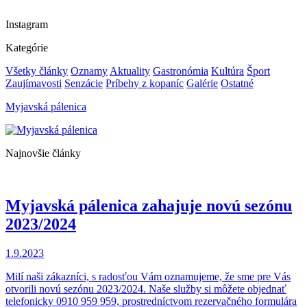
Instagram
Kategórie
Všetky články
Oznamy
Aktuality
Gastronómia
Kultúra
Šport
Zaujímavosti
Senzácie
Príbehy z kopaníc
Galérie
Ostatné
Myjavská pálenica
Najnovšie články
Myjavská pálenica zahajuje novú sezónu
2023/2024
1.9.2023
Milí naši zákazníci, s radosťou Vám oznamujeme, že sme pre Vás
otvorili novú sezónu 2023/2024. Naše služby si môžete objednať
telefonicky 0910 959 959, prostredníctvom rezervačného formulára