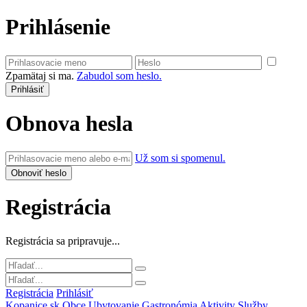
Prihlásenie
Zpamätaj si ma.
Zabudol som heslo.
Obnova hesla
Už som si spomenul.
Registrácia
Registrácia sa pripravuje...
Registrácia
Prihlásiť
Kopanice.sk
Obce
Ubytovanie
Gastronómia
Aktivity
Služby