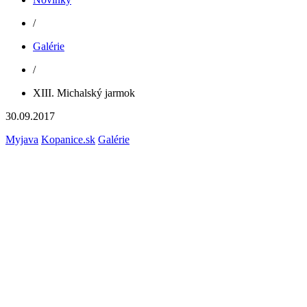
/
Galérie
/
XIII. Michalský jarmok
30.09.2017
Myjava
Kopanice.sk
Galérie