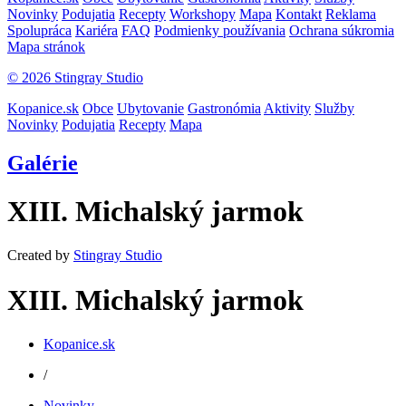
Novinky
Podujatia
Recepty
Workshopy
Mapa
Kontakt
Reklama
Spolupráca
Kariéra
FAQ
Podmienky používania
Ochrana súkromia
Mapa stránok
© 2026 Stingray Studio
Kopanice.sk
Obce
Ubytovanie
Gastronómia
Aktivity
Služby
Novinky
Podujatia
Recepty
Mapa
Galérie
XIII. Michalský jarmok
Created by
Stingray Studio
XIII. Michalský jarmok
Kopanice.sk
/
Novinky