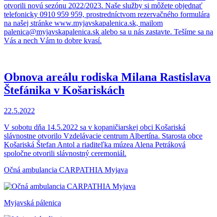
otvorili novú sezónu 2022/2023. Naše služby si môžete objednať
telefonicky 0910 959 959, prostredníctvom rezervačného formulára
na našej stránke www.myjavskapalenica.sk, mailom
palenica@myjavskapalenica.sk alebo sa u nás zastavte. Tešíme sa na
Vás a nech Vám to dobre kvasí.
Obnova areálu rodiska Milana Rastislava
Štefánika v Košariskách
22.5.2022
V sobotu dňa 14.5.2022 sa v kopaničiarskej obci Košariská
slávnostne otvorilo Vzdelávacie centrum Albertína. Starosta obce
Košariská Štefan Antol a riaditeľka múzea Alena Petráková
spoločne otvorili slávnostný ceremoniál.
Očná ambulancia CARPATHIA Myjava
Myjavská pálenica