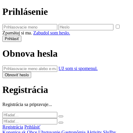
Prihlásenie
Zpamätaj si ma.
Zabudol som heslo.
Obnova hesla
Už som si spomenul.
Registrácia
Registrácia sa pripravuje...
Registrácia
Prihlásiť
Kopanice.sk
Obce
Ubytovanie
Gastronómia
Aktivity
Služby