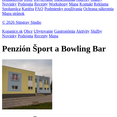
Novinky
Podujatia
Recepty
Workshopy
Mapa
Kontakt
Reklama
Spolupráca
Kariéra
FAQ
Podmienky používania
Ochrana súkromia
Mapa stránok
© 2026 Stingray Studio
Kopanice.sk
Obce
Ubytovanie
Gastronómia
Aktivity
Služby
Novinky
Podujatia
Recepty
Mapa
Penzión Šport a Bowling Bar