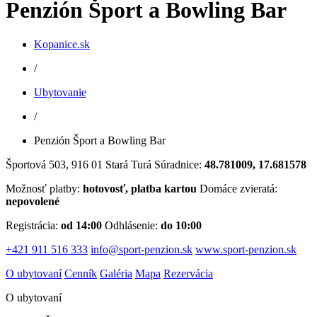
Penzión Šport a Bowling Bar
Kopanice.sk
/
Ubytovanie
/
Penzión Šport a Bowling Bar
Športová 503, 916 01 Stará Turá
Súradnice:
48.781009, 17.681578
Možnosť platby:
hotovosť, platba kartou
Domáce zvieratá:
nepovolené
Registrácia:
od 14:00
Odhlásenie:
do 10:00
+421 911 516 333
info@sport-penzion.sk
www.sport-penzion.sk
O ubytovaní
Cenník
Galéria
Mapa
Rezervácia
O ubytovaní