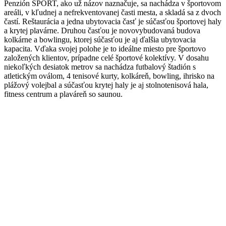
Penzión ŠPORT, ako už názov naznačuje, sa nachádza v športovom
areáli, v kľudnej a nefrekventovanej časti mesta, a skladá sa z dvoch
častí. Reštaurácia a jedna ubytovacia časť je súčasťou športovej haly
a krytej plavárne. Druhou časťou je novovybudovaná budova
kolkárne a bowlingu, ktorej súčasťou je aj ďalšia ubytovacia
kapacita. Vďaka svojej polohe je to ideálne miesto pre športovo
založených klientov, prípadne celé športové kolektívy. V dosahu
niekoľkých desiatok metrov sa nachádza futbalový štadión s
atletickým oválom, 4 tenisové kurty, kolkáreň, bowling, ihrisko na
plážový volejbal a súčasťou krytej haly je aj stolnotenisová hala,
fitness centrum a plaváreň so saunou.