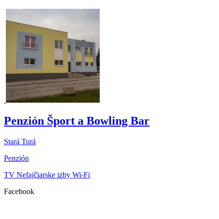
Penzión Šport a Bowling Bar
Stará Turá
Penzión
TV
Nefajčiarske izby
Wi-Fi
Facebook