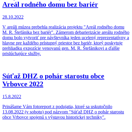
Areál rodného domu bez bariér
28.10.2022
V areáli múzea prebehla realizácia projektu "Areál rodného domu
M. R. Štefánika bez bariér". Zámerom debarierizácie areálu rodného
domu bolo vytvoriť pre návštevníka jeden ucelený reprezentatívny a
hlavne pre každého prístupný priestor bez bariér, ktorý poskytuje
prehliadku expozície venovanú gen. M. R. Štefánikovi a ďalšie
prislúchajúce služby.
Súťaž DHZ o pohár starostu obce
Vrbovce 2022
15.8.2022
Prinášame Vám fotoreport z podujatia, ktoré sa uskutočnilo
13.08.2022 (v sobotu) pod názvom "Súťaž DHZ o pohár starostu
obce Vrbovce spojenú s výstavou historickej techniky".