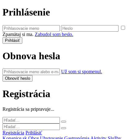
Prihlásenie
Zpamätaj si ma.
Zabudol som heslo.
Obnova hesla
Už som si spomenul.
Registrácia
Registrácia sa pripravuje...
Registrácia
Prihlásiť
Kopanice.sk
Obce
Ubytovanie
Gastronómia
Aktivity
Služby