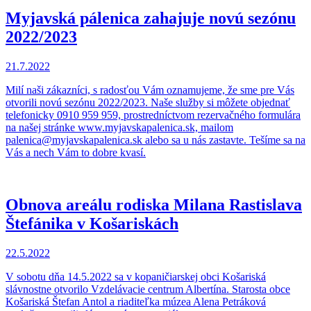
Myjavská pálenica zahajuje novú sezónu
2022/2023
21.7.2022
Milí naši zákazníci, s radosťou Vám oznamujeme, že sme pre Vás
otvorili novú sezónu 2022/2023. Naše služby si môžete objednať
telefonicky 0910 959 959, prostredníctvom rezervačného formulára
na našej stránke www.myjavskapalenica.sk, mailom
palenica@myjavskapalenica.sk alebo sa u nás zastavte. Tešíme sa na
Vás a nech Vám to dobre kvasí.
Obnova areálu rodiska Milana Rastislava
Štefánika v Košariskách
22.5.2022
V sobotu dňa 14.5.2022 sa v kopaničiarskej obci Košariská
slávnostne otvorilo Vzdelávacie centrum Albertína. Starosta obce
Košariská Štefan Antol a riaditeľka múzea Alena Petráková