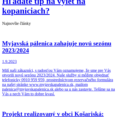
Hľadáte tip na výlet na
kopaniciach?
Najnovšie články
Myjavská pálenica zahajuje novú sezónu
2023/2024
1.9.2023
Milí naši zákazníci, s radosťou Vám oznamujeme, že sme pre Vás
otvorili novú sezónu 2023/2024. Naše služby si môžete objednať
telefonicky 0910 959 959, prostredníctvom rezervačného formulára
na našej stránke www.myjavskapalenica.sk, mailom
palenica@myjavskapalenica.sk alebo sa u nás zastavte. Tešíme sa na
Vás a nech Vám to dobre kvasí.
Projekt realizovaný v obci Košariská: