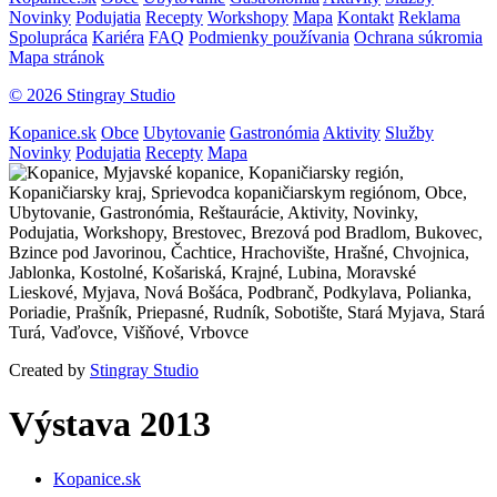
Novinky
Podujatia
Recepty
Workshopy
Mapa
Kontakt
Reklama
Spolupráca
Kariéra
FAQ
Podmienky používania
Ochrana súkromia
Mapa stránok
© 2026 Stingray Studio
Kopanice.sk
Obce
Ubytovanie
Gastronómia
Aktivity
Služby
Novinky
Podujatia
Recepty
Mapa
Created by
Stingray Studio
Výstava 2013
Kopanice.sk