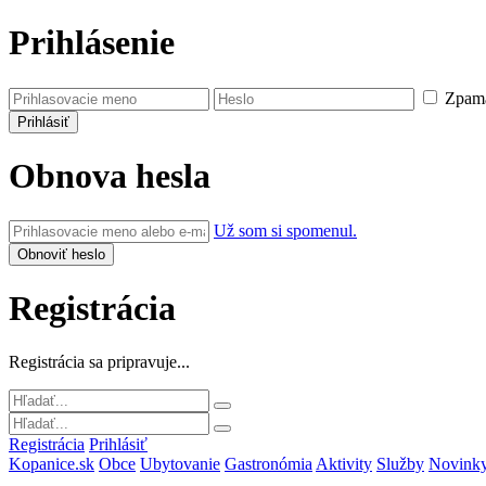
Prihlásenie
Zpamä
Obnova hesla
Už som si spomenul.
Registrácia
Registrácia sa pripravuje...
Registrácia
Prihlásiť
Kopanice.sk
Obce
Ubytovanie
Gastronómia
Aktivity
Služby
Novink