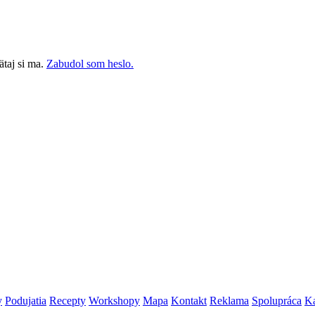
taj si ma.
Zabudol som heslo.
y
Podujatia
Recepty
Workshopy
Mapa
Kontakt
Reklama
Spolupráca
Ka