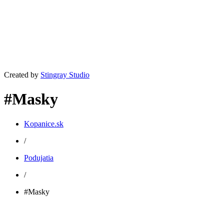
Created by
Stingray Studio
#Masky
Kopanice.sk
/
Podujatia
/
#Masky