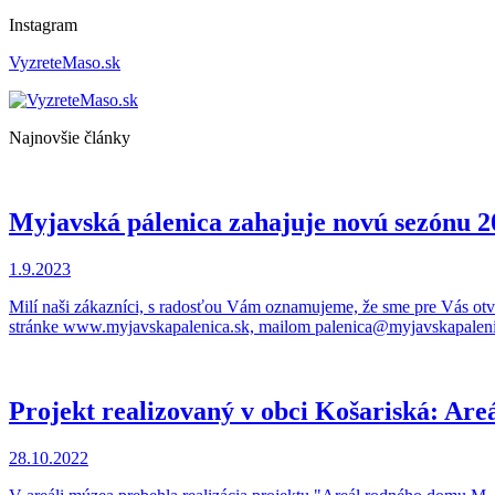
Instagram
VyzreteMaso.sk
Najnovšie články
Myjavská pálenica zahajuje novú sezónu 2
1.9.2023
Milí naši zákazníci, s radosťou Vám oznamujeme, že sme pre Vás otv
stránke www.myjavskapalenica.sk, mailom palenica@myjavskapalenica
Projekt realizovaný v obci Košariská: Are
28.10.2022