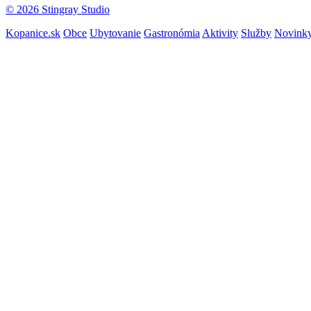
© 2026 Stingray Studio
Kopanice.sk
Obce
Ubytovanie
Gastronómia
Aktivity
Služby
Novink