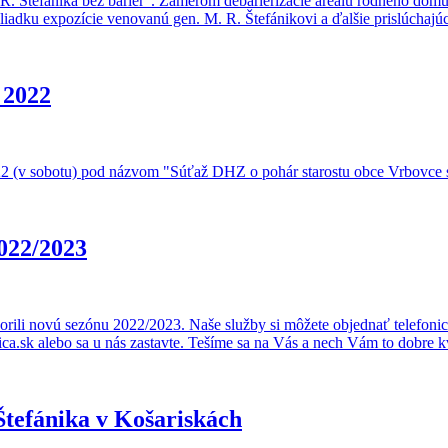
R. Štefánika bez bariér". Zámerom debarierizácie areálu rodného domu 
hliadku expozície venovanú gen. M. R. Štefánikovi a ďalšie prislúchajúc
 2022
022 (v sobotu) pod názvom "Súťaž DHZ o pohár starostu obce Vrbovce sp
022/2023
orili novú sezónu 2022/2023. Naše služby si môžete objednať telefoni
.sk alebo sa u nás zastavte. Tešíme sa na Vás a nech Vám to dobre k
Štefánika v Košariskách