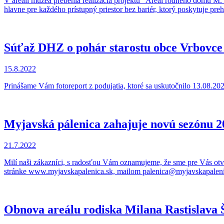
V areáli múzea prebehla realizácia projektu "Areál rodného domu M. 
hlavne pre každého prístupný priestor bez bariér, ktorý poskytuje pre
Súťaž DHZ o pohár starostu obce Vrbovce
15.8.2022
Prinášame Vám fotoreport z podujatia, ktoré sa uskutočnilo 13.08.2
Myjavská pálenica zahajuje novú sezónu 2
21.7.2022
Milí naši zákazníci, s radosťou Vám oznamujeme, že sme pre Vás otv
stránke www.myjavskapalenica.sk, mailom palenica@myjavskapalenica
Obnova areálu rodiska Milana Rastislava 