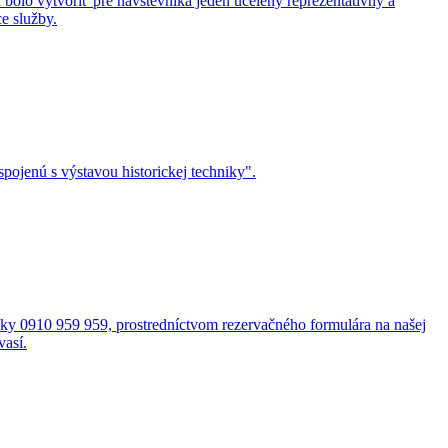
bolo vytvoriť pre návštevníka jeden ucelený reprezentatívny a
e služby.
ojenú s výstavou historickej techniky".
cky 0910 959 959, prostredníctvom rezervačného formulára na našej
vasí.