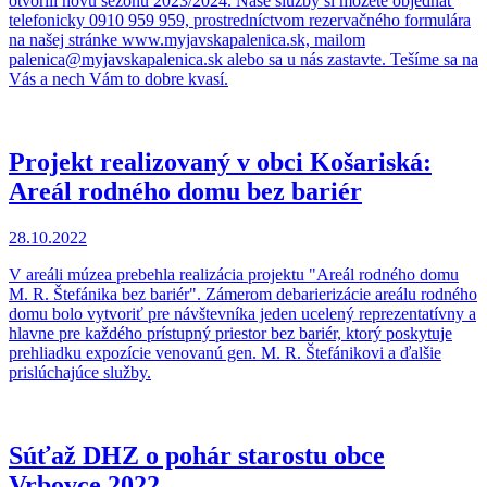
otvorili novú sezónu 2023/2024. Naše služby si môžete objednať
telefonicky 0910 959 959, prostredníctvom rezervačného formulára
na našej stránke www.myjavskapalenica.sk, mailom
palenica@myjavskapalenica.sk alebo sa u nás zastavte. Tešíme sa na
Vás a nech Vám to dobre kvasí.
Projekt realizovaný v obci Košariská:
Areál rodného domu bez bariér
28.10.2022
V areáli múzea prebehla realizácia projektu "Areál rodného domu
M. R. Štefánika bez bariér". Zámerom debarierizácie areálu rodného
domu bolo vytvoriť pre návštevníka jeden ucelený reprezentatívny a
hlavne pre každého prístupný priestor bez bariér, ktorý poskytuje
prehliadku expozície venovanú gen. M. R. Štefánikovi a ďalšie
prislúchajúce služby.
Súťaž DHZ o pohár starostu obce
Vrbovce 2022