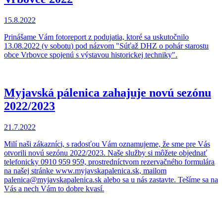
15.8.2022
Prinášame Vám fotoreport z podujatia, ktoré sa uskutočnilo
13.08.2022 (v sobotu) pod názvom "Súťaž DHZ o pohár starostu
obce Vrbovce spojenú s výstavou historickej techniky".
Myjavská pálenica zahajuje novú sezónu
2022/2023
21.7.2022
Milí naši zákazníci, s radosťou Vám oznamujeme, že sme pre Vás
otvorili novú sezónu 2022/2023. Naše služby si môžete objednať
telefonicky 0910 959 959, prostredníctvom rezervačného formulára
na našej stránke www.myjavskapalenica.sk, mailom
palenica@myjavskapalenica.sk alebo sa u nás zastavte. Tešíme sa na
Vás a nech Vám to dobre kvasí.