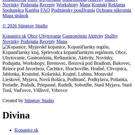
Novinky
Podujatia
Recepty
Workshopy
Mapa
Kontakt
Reklama
Spolupráca
Kariéra
FAQ
Podmienky používania
Ochrana súkromia
Mapa stránok
© 2026 Stingray Studio
Kopanice.sk
Obce
Ubytovanie
Gastronómia
Aktivity
Služby
Novinky
Podujatia
Recepty
Mapa
Created by
Stingray Studio
Divina
Kopanice.sk