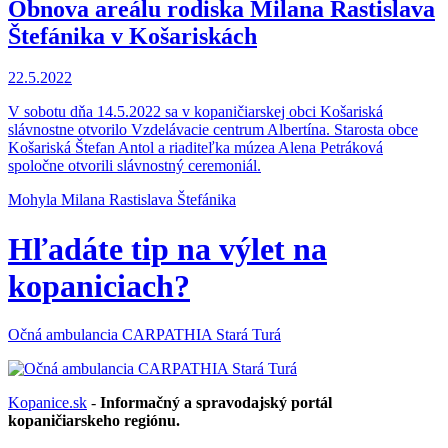
Obnova areálu rodiska Milana Rastislava
Štefánika v Košariskách
22.5.2022
V sobotu dňa 14.5.2022 sa v kopaničiarskej obci Košariská
slávnostne otvorilo Vzdelávacie centrum Albertína. Starosta obce
Košariská Štefan Antol a riaditeľka múzea Alena Petráková
spoločne otvorili slávnostný ceremoniál.
Mohyla Milana Rastislava Štefánika
Hľadáte tip na výlet na
kopaniciach?
Očná ambulancia CARPATHIA Stará Turá
Kopanice.sk
-
Informačný a spravodajský portál
kopaničiarskeho regiónu.