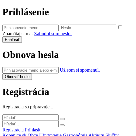
Prihlásenie
Zpamätaj si ma.
Zabudol som heslo.
Obnova hesla
Už som si spomenul.
Registrácia
Registrácia sa pripravuje...
Registrácia
Prihlásiť
Kopanice.sk
Obce
Ubytovanie
Gastronómia
Aktivity
Služby